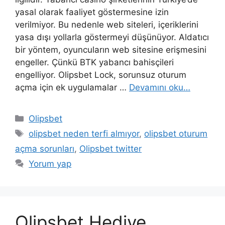
yasal olarak faaliyet göstermesine izin
verilmiyor. Bu nedenle web siteleri, içeriklerini
yasa dışı yollarla göstermeyi düşünüyor. Aldatıcı
bir yöntem, oyuncuların web sitesine erişmesini
engeller. Çünkü BTK yabancı bahisçileri
engelliyor. Olipsbet Lock, sorunsuz oturum
açma için ek uygulamalar …
Devamını oku…
Kategoriler
Olipsbet
Etiketler
olipsbet neden terfi almıyor
,
olipsbet oturum
açma sorunları
,
Olipsbet twitter
Yorum yap
Olipsbet Hediye