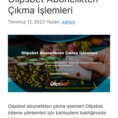
Çıkma İşlemleri
Temmuz 11, 2023
Yazarı:
admin
Olipsbet abonelikten çıkma i̇şlemleri Olipsbet
ödeme yöntemleri için bahisçilere baktığınızda