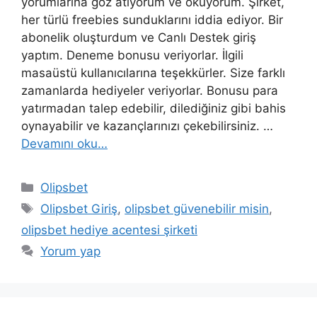
yorumlarına göz atıyorum ve okuyorum. Şirket,
her türlü freebies sunduklarını iddia ediyor. Bir
abonelik oluşturdum ve Canlı Destek giriş
yaptım. Deneme bonusu veriyorlar. İlgili
masaüstü kullanıcılarına teşekkürler. Size farklı
zamanlarda hediyeler veriyorlar. Bonusu para
yatırmadan talep edebilir, dilediğiniz gibi bahis
oynayabilir ve kazançlarınızı çekebilirsiniz. …
Devamını oku…
Kategoriler
Olipsbet
Etiketler
Olipsbet Giriş
,
olipsbet güvenebilir misin
,
olipsbet hediye acentesi şirketi
Yorum yap