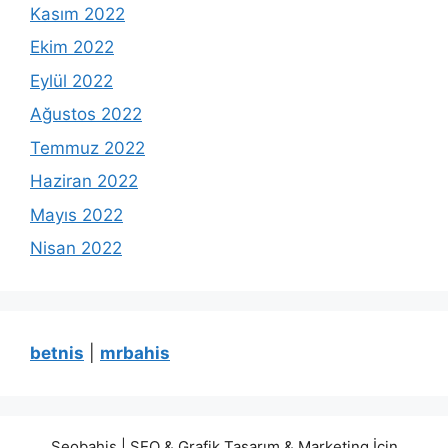
Kasım 2022
Ekim 2022
Eylül 2022
Ağustos 2022
Temmuz 2022
Haziran 2022
Mayıs 2022
Nisan 2022
betnis
|
mrbahis
Seobahis | SEO & Grafik Tasarım & Marketing İçin