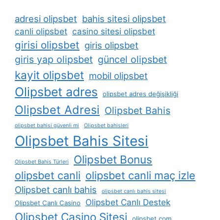
adresi olipsbet
bahis sitesi olipsbet
canli olipsbet
casino sitesi olipsbet
girisi olipsbet
giris olipsbet
giris yap olipsbet
güncel olipsbet
kayit olipsbet
mobil olipsbet
Olipsbet adres
olipsbet adres değişikliği
Olipsbet Adresi
Olipsbet Bahis
olipsbet bahisi güvenli mi
Olipsbet bahisleri
Olipsbet Bahis Sitesi
Olipsbet Bonus
Olipsbet Bahis Türleri
olipsbet canli
olipsbet canli maç izle
Olipsbet canlı bahis
olipsbet canlı bahis sitesi
Olipsbet Canlı Destek
Olipsbet Canlı Casino
Olipsbet Casino Sitesi
olipsbet com