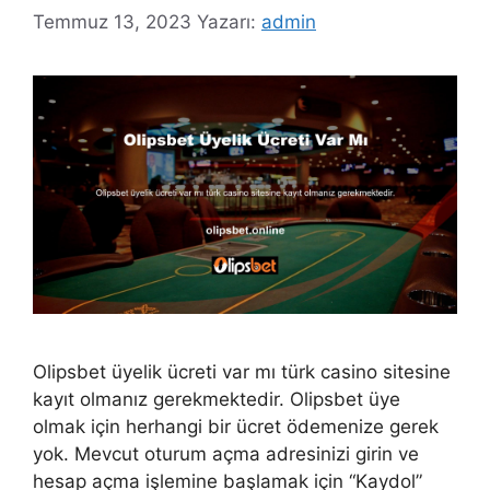
Temmuz 13, 2023
Yazarı:
admin
Olipsbet üyelik ücreti var mı türk casino sitesine
kayıt olmanız gerekmektedir. Olipsbet üye
olmak için herhangi bir ücret ödemenize gerek
yok. Mevcut oturum açma adresinizi girin ve
hesap açma işlemine başlamak için “Kaydol”