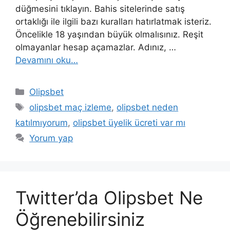
düğmesini tıklayın. Bahis sitelerinde satış
ortaklığı ile ilgili bazı kuralları hatırlatmak isteriz.
Öncelikle 18 yaşından büyük olmalısınız. Reşit
olmayanlar hesap açamazlar. Adınız, …
Devamını oku…
Kategoriler
Olipsbet
Etiketler
olipsbet maç izleme
,
olipsbet neden
katılmıyorum
,
olipsbet üyelik ücreti var mı
Yorum yap
Twitter’da Olipsbet Ne
Öğrenebilirsiniz