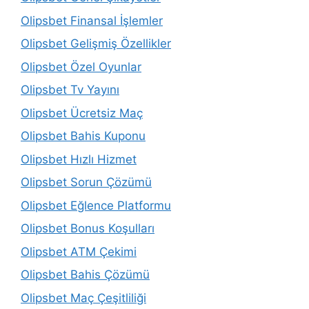
Olipsbet Finansal İşlemler
Olipsbet Gelişmiş Özellikler
Olipsbet Özel Oyunlar
Olipsbet Tv Yayını
Olipsbet Ücretsiz Maç
Olipsbet Bahis Kuponu
Olipsbet Hızlı Hizmet
Olipsbet Sorun Çözümü
Olipsbet Eğlence Platformu
Olipsbet Bonus Koşulları
Olipsbet ATM Çekimi
Olipsbet Bahis Çözümü
Olipsbet Maç Çeşitliliği