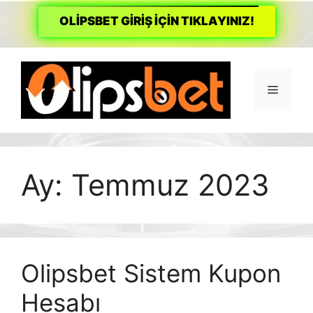
OLİPSBET GİRİŞ İÇİN TIKLAYINIZ!
İçeriğe
atla
Menü
Ay:
Temmuz 2023
Olipsbet Sistem Kupon
Hesabı