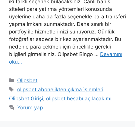
iki farklı seçenek bulacaksınız. Canlı bahis
siteleri para yatırma yöntemleri konusunda
üyelerine daha da fazla seçenekle para transferi
yapma imkanı sunmaktadır. Daha sınırlı bir
portföy ile hizmetlerimizi sunuyoruz. Günlük
fotoğraflar sadece bir kez ayarlanmaktadır. Bu
nedenle para çekmek için öncelikle gerekli
bilgileri girmelisiniz. Olipsbet Bingo …
Devamını
oku…
Kategoriler
Olipsbet
Etiketler
olipsbet abonelikten çıkma i̇şlemleri
,
Olipsbet Girişi
,
olipsbet hesabı açılacak mı
Yorum yap