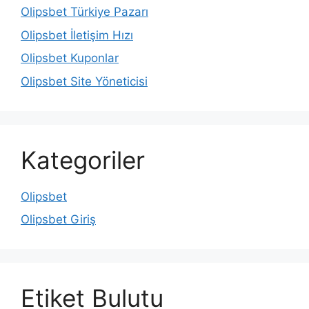
Olipsbet Türkiye Pazarı
Olipsbet İletişim Hızı
Olipsbet Kuponlar
Olipsbet Site Yöneticisi
Kategoriler
Olipsbet
Olipsbet Giriş
Etiket Bulutu