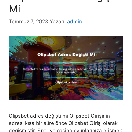
Mi
Temmuz 7, 2023
Yazarı:
admin
Olipsbet adres değişti mi Olipsbet Girişinin
adresi kısa bir süre önce Olipsbet Girişi olarak
değişmiştir. Spor ve casino oyunlarınıza erişmek