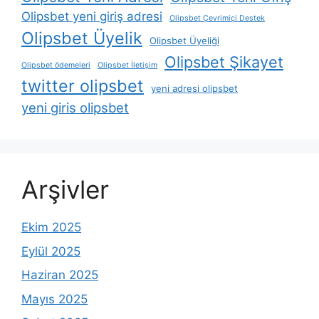
Olipsbet yeni giriş adresi
Olipsbet Çevrimiçi Destek
Olipsbet Üyelik
Olipsbet Üyeliği
Olipsbet Şikayet
Olipsbet ödemeleri
Olipsbet İletişim
twitter olipsbet
yeni adresi olipsbet
yeni giris olipsbet
Arşivler
Ekim 2025
Eylül 2025
Haziran 2025
Mayıs 2025