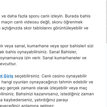
eybol ve daha fazla sporu canlı izleyin. Burada bahis
ce maçın canlı videosu değil, skoru öğrenmek
ı açtığınızda skor tablolarını görüntüleyebilir ve
lı veya sanal, kumarhane veya spor bahisleri sizi
rak bahis oynayabilirsiniz. Sanal Bahisler,
s oynamanıza izin verir. Sanal kumarhaneler ve
evcuttur.
t Giriş
seçebilirsiniz. Canlı casino oynayabilir
n hangi oyunları oynayacağınızı tahmin edebilir ve
maçı gerçek zamanlı olarak izleyebilir veya maç
lirsiniz. Bahsinizi kazanırsanız, istediğiniz zaman
a kaybederseniz, yatırdığınız parayı
eyeceğiniz anlamına gelmez.