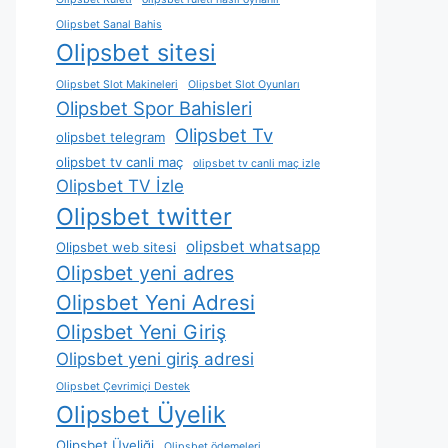
Olipsbet Sanal Bahis
Olipsbet sitesi
Olipsbet Slot Makineleri
Olipsbet Slot Oyunları
Olipsbet Spor Bahisleri
Olipsbet Tv
olipsbet telegram
olipsbet tv canli maç
olipsbet tv canli maç izle
Olipsbet TV İzle
Olipsbet twitter
olipsbet whatsapp
Olipsbet web sitesi
Olipsbet yeni adres
Olipsbet Yeni Adresi
Olipsbet Yeni Giriş
Olipsbet yeni giriş adresi
Olipsbet Çevrimiçi Destek
Olipsbet Üyelik
Olipsbet Üyeliği
Olipsbet ödemeleri