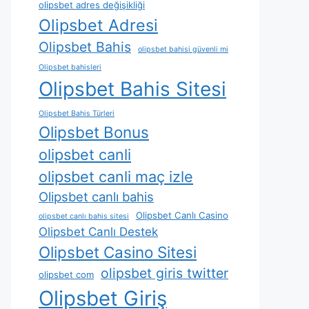
olipsbet adres değişikliği
Olipsbet Adresi
Olipsbet Bahis
olipsbet bahisi güvenli mi
Olipsbet bahisleri
Olipsbet Bahis Sitesi
Olipsbet Bahis Türleri
Olipsbet Bonus
olipsbet canli
olipsbet canli maç izle
Olipsbet canlı bahis
Olipsbet Canlı Casino
olipsbet canlı bahis sitesi
Olipsbet Canlı Destek
Olipsbet Casino Sitesi
olipsbet giris twitter
olipsbet com
Olipsbet Giriş