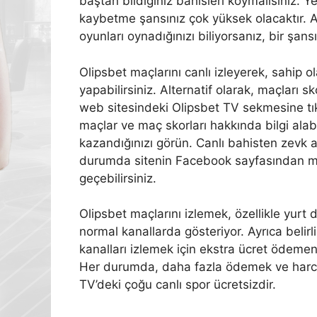
baştan bildiğiniz bahisleri koymalısınız. Y
kaybetme şansınız çok yüksek olacaktır. A
oyunları oynadığınızı biliyorsanız, bir şansı
Olipsbet maçlarını canlı izleyerek, sahip 
yapabilirsiniz. Alternatif olarak, maçları s
web sitesindeki Olipsbet TV sekmesine tık
maçlar ve maç skorları hakkında bilgi alab
kazandığınızı görün. Canlı bahisten zevk a
durumda sitenin Facebook sayfasından mesa
geçebilirsiniz.
Olipsbet maçlarını izlemek, özellikle yurt 
normal kanallarda gösteriyor. Ayrıca belirl
kanalları izlemek için ekstra ücret ödemen
Her durumda, daha fazla ödemek ve harc
TV’deki çoğu canlı spor ücretsizdir.