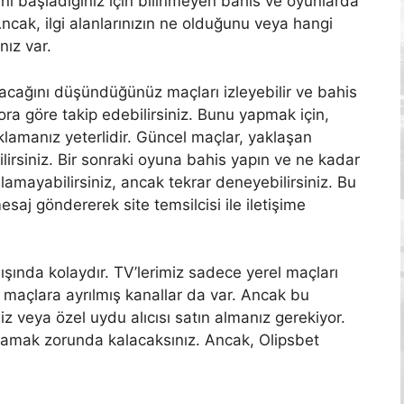
eni başladığınız için bilinmeyen bahis ve oyunlarda
ncak, ilgi alanlarınızın ne olduğunu veya hangi
nız var.
olacağını düşündüğünüz maçları izleyebilir ve bahis
kora göre takip edebilirsiniz. Bunu yapmak için,
lamanız yeterlidir. Güncel maçlar, yaklaşan
ilirsiniz. Bir sonraki oyuna bahis yapın ve ne kadar
lamayabilirsiniz, ancak tekrar deneyebilirsiniz. Bu
j göndererek site temsilcisi ile iletişime
dışında kolaydır. TV’lerimiz sadece yerel maçları
i maçlara ayrılmış kanallar da var. Ancak bu
iz veya özel uydu alıcısı satın almanız gerekiyor.
amak zorunda kalacaksınız. Ancak, Olipsbet