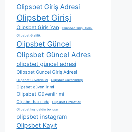
Olipsbet Giriş Adresi
Olipsbet Girişi
Olipsbet Giriş Yap
Olipsbet Giriş İşlemi
Olipsbet Gizlilik
Olipsbet Güncel
Olipsbet Güncel Adres
olipsbet güncel adresi
Olipsbet Güncel Giriş Adresi
Olipsbet Güvende Mi
Olipsbet Güvenilirliği
Olipsbet güvenilir mi
Olipsbet Güvenlir mi
Olipsbet hakkında
Olipsbet Hizmetleri
Olipsbet hoş geldin bonusu
olipsbet instagram
Olipsbet Kayıt