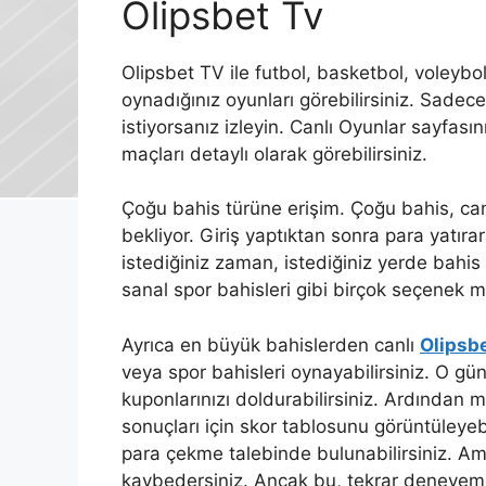
Olipsbet Tv
Olipsbet TV ile futbol, ​​​​basketbol, ​​​​vol
oynadığınız oyunları görebilirsiniz. Sade
istiyorsanız izleyin. Canlı Oyunlar sayfasın
maçları detaylı olarak görebilirsiniz.
Çoğu bahis türüne erişim. Çoğu bahis, can
bekliyor. Giriş yaptıktan sonra para yatıra
istediğiniz zaman, istediğiniz yerde bahi
sanal spor bahisleri gibi birçok seçenek m
Ayrıca en büyük bahislerden canlı
Olipsbe
veya spor bahisleri oynayabilirsiniz. O gü
kuponlarınızı doldurabilirsiniz. Ardından 
sonuçları için skor tablosunu görüntüleyebi
para çekme talebinde bulunabilirsiniz. Am
kaybedersiniz. Ancak bu, tekrar deneyem