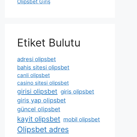
Olipsbet Giriş
Etiket Bulutu
adresi olipsbet
bahis sitesi olipsbet
canli olipsbet
casino sitesi olipsbet
girisi olipsbet
giris olipsbet
giris yap olipsbet
güncel olipsbet
kayit olipsbet
mobil olipsbet
Olipsbet adres