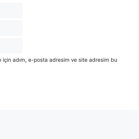
 için adım, e-posta adresim ve site adresim bu