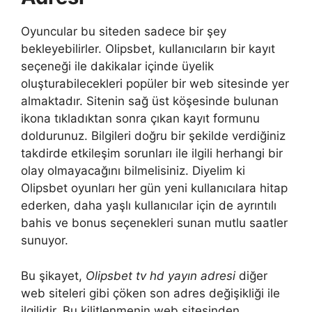
Oyuncular bu siteden sadece bir şey
bekleyebilirler. Olipsbet, kullanıcıların bir kayıt
seçeneği ile dakikalar içinde üyelik
oluşturabilecekleri popüler bir web sitesinde yer
almaktadır. Sitenin sağ üst köşesinde bulunan
ikona tıkladıktan sonra çıkan kayıt formunu
doldurunuz. Bilgileri doğru bir şekilde verdiğiniz
takdirde etkileşim sorunları ile ilgili herhangi bir
olay olmayacağını bilmelisiniz. Diyelim ki
Olipsbet oyunları her gün yeni kullanıcılara hitap
ederken, daha yaşlı kullanıcılar için de ayrıntılı
bahis ve bonus seçenekleri sunan mutlu saatler
sunuyor.
Bu şikayet,
Olipsbet tv hd yayın adresi
diğer
web siteleri gibi çöken son adres değişikliği ile
ilgilidir. Bu kilitlenmenin web sitesinden