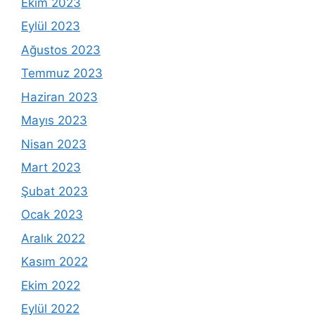
Ekim 2023
Eylül 2023
Ağustos 2023
Temmuz 2023
Haziran 2023
Mayıs 2023
Nisan 2023
Mart 2023
Şubat 2023
Ocak 2023
Aralık 2022
Kasım 2022
Ekim 2022
Eylül 2022