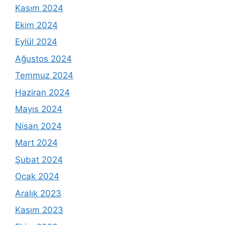
Kasım 2024
Ekim 2024
Eylül 2024
Ağustos 2024
Temmuz 2024
Haziran 2024
Mayıs 2024
Nisan 2024
Mart 2024
Şubat 2024
Ocak 2024
Aralık 2023
Kasım 2023