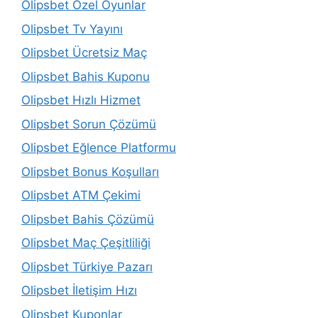
Olipsbet Özel Oyunlar
Olipsbet Tv Yayını
Olipsbet Ücretsiz Maç
Olipsbet Bahis Kuponu
Olipsbet Hızlı Hizmet
Olipsbet Sorun Çözümü
Olipsbet Eğlence Platformu
Olipsbet Bonus Koşulları
Olipsbet ATM Çekimi
Olipsbet Bahis Çözümü
Olipsbet Maç Çeşitliliği
Olipsbet Türkiye Pazarı
Olipsbet İletişim Hızı
Olipsbet Kuponlar