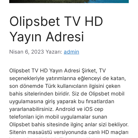
Olipsbet TV HD
Yayın Adresi
Nisan 6, 2023
Yazarı:
admin
Olipsbet TV HD Yayın Adresi Şirket, TV
seçenekleriyle yatırımlarına eğlenceyi de katan,
son dönemde Türk kullanıcıların ilgisini çeken
bahis sitelerinden biridir. Siz de Olipsbet mobil
uygulamasına giriş yaparak bu fırsatlardan
yararlanabilirsiniz. Android ve iOS cep
telefonları için mobil uygulamalar sunan
Olipsbet bahis sitesinde ilginç anlar sizi bekliyor.
Sitenin masaüstü versiyonunda canlı HD maçları