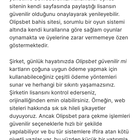
sitenin kendi sayfasında paylaştığı lisansın
güvenilir olduğunu onaylayarak yenileyebilir.
Olipsbet bahis sitesi, sorumlu bir oyun sistemi
altında kendi kurallarına göre sağlam oyunlar
oynamakta ve üyelerine zarar vermemeye özen
göstermektedir.
Şirket, günlük hayatınızda
Olipsbet güvenilir mi
kartların çoğuna uygun ödeme yapmak için
kullanabileceğiniz çeşitli ödeme yöntemleri
sunar ve herhangi bir sıkıntı yaşamazsınız.
Şirketin lisansını kontrol ederseniz,
orijinalliğinden emin olabilirsiniz. Örneğin, web
siteleri hakkında sık sık hileli şikayetler
duyuyoruz. Ancak Olipsbet para çekme işlemleri
güvenilir seçeneklerle hızlı bir şekilde
yapılabiliyor ve bu tür sistemlere iftira atan kötü
niyetli yazılar var, bu yüzden küçük bir yatırımla