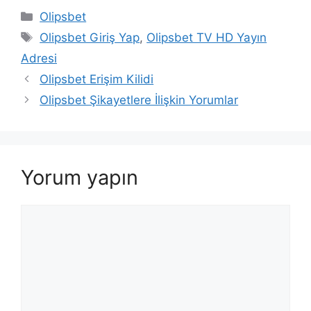
Kategoriler
Olipsbet
Etiketler
Olipsbet Giriş Yap
,
Olipsbet TV HD Yayın
Adresi
Yazı
Olipsbet Erişim Kilidi
dolaşımı
Olipsbet Şikayetlere İlişkin Yorumlar
Yorum yapın
Yorum