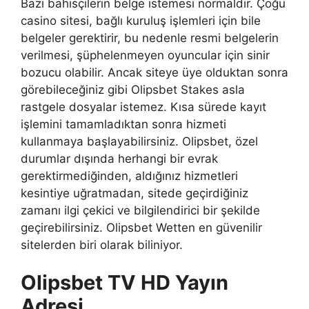
Bazı bahisçilerin belge istemesi normaldir. Çoğu
casino sitesi, bağlı kuruluş işlemleri için bile
belgeler gerektirir, bu nedenle resmi belgelerin
verilmesi, şüphelenmeyen oyuncular için sinir
bozucu olabilir. Ancak siteye üye olduktan sonra
görebileceğiniz gibi Olipsbet Stakes asla
rastgele dosyalar istemez. Kısa sürede kayıt
işlemini tamamladıktan sonra hizmeti
kullanmaya başlayabilirsiniz. Olipsbet, özel
durumlar dışında herhangi bir evrak
gerektirmediğinden, aldığınız hizmetleri
kesintiye uğratmadan, sitede geçirdiğiniz
zamanı ilgi çekici ve bilgilendirici bir şekilde
geçirebilirsiniz. Olipsbet Wetten en güvenilir
sitelerden biri olarak biliniyor.
Olipsbet TV HD Yayın
Adresi