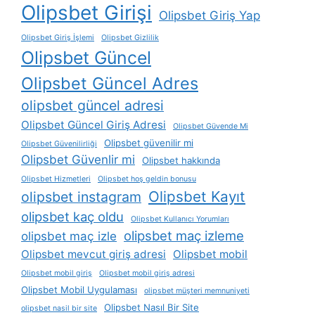
Olipsbet Girişi
Olipsbet Giriş Yap
Olipsbet Giriş İşlemi
Olipsbet Gizlilik
Olipsbet Güncel
Olipsbet Güncel Adres
olipsbet güncel adresi
Olipsbet Güncel Giriş Adresi
Olipsbet Güvende Mi
Olipsbet güvenilir mi
Olipsbet Güvenilirliği
Olipsbet Güvenlir mi
Olipsbet hakkında
Olipsbet Hizmetleri
Olipsbet hoş geldin bonusu
Olipsbet Kayıt
olipsbet instagram
olipsbet kaç oldu
Olipsbet Kullanıcı Yorumları
olipsbet maç izleme
olipsbet maç izle
Olipsbet mevcut giriş adresi
Olipsbet mobil
Olipsbet mobil giriş
Olipsbet mobil giriş adresi
Olipsbet Mobil Uygulaması
olipsbet müşteri memnuniyeti
Olipsbet Nasıl Bir Site
olipsbet nasil bir site