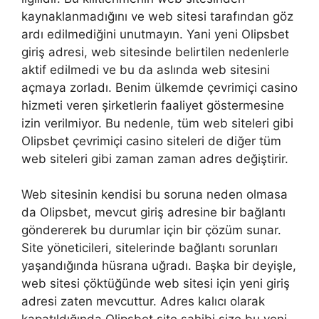
kaynaklanmadığını ve web sitesi tarafından göz
ardı edilmediğini unutmayın. Yani yeni Olipsbet
giriş adresi, web sitesinde belirtilen nedenlerle
aktif edilmedi ve bu da aslında web sitesini
açmaya zorladı. Benim ülkemde çevrimiçi casino
hizmeti veren şirketlerin faaliyet göstermesine
izin verilmiyor. Bu nedenle, tüm web siteleri gibi
Olipsbet çevrimiçi casino siteleri de diğer tüm
web siteleri gibi zaman zaman adres değiştirir.
Web sitesinin kendisi bu soruna neden olmasa
da Olipsbet, mevcut giriş adresine bir bağlantı
göndererek bu durumlar için bir çözüm sunar.
Site yöneticileri, sitelerinde bağlantı sorunları
yaşandığında hüsrana uğradı. Başka bir deyişle,
web sitesi çöktüğünde web sitesi için yeni giriş
adresi zaten mevcuttur. Adres kalıcı olarak