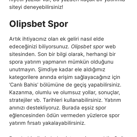
siteyi deneyebilirsiniz!
Olipsbet Spor
Artık ihtiyacınız olan ek geliri nasıl elde
edeceğinizi biliyorsunuz.
Olipsbet spor
web
sitesinden. Son bir bilgi olarak, herhangi bir
spora yatırım yapmanın mümkün olduğunu
unutmayın. Şimdiye kadar ele aldığımız
kategorilere anında erişim sağlayacağınız için
‘Canlı Bahis’ bölümüne de geçiş yapabilirsiniz.
Kazanma, olumlu ve olumsuz yollar, sonuçlar,
stratejiler vb. Tarihleri ​​kullanabilirsiniz. Yatırım
anınızı destekliyoruz. Burada eşsiz spor
eğlencesinden ödün vermeden yüzlerce spor
yatırım fırsatı yakalayabilirsiniz.