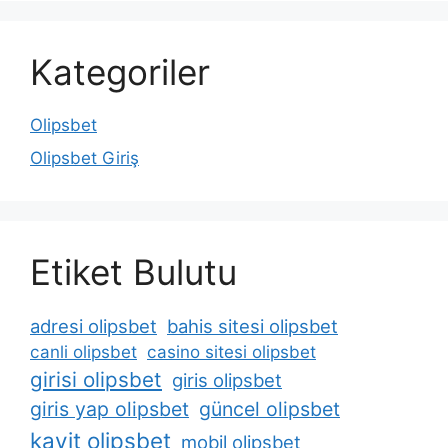
Kategoriler
Olipsbet
Olipsbet Giriş
Etiket Bulutu
adresi olipsbet
bahis sitesi olipsbet
canli olipsbet
casino sitesi olipsbet
girisi olipsbet
giris olipsbet
giris yap olipsbet
güncel olipsbet
kayit olipsbet
mobil olipsbet