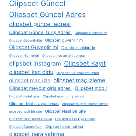
Olipsbet Güncel
Olipsbet Güncel Adres
olipsbet güncel adresi
Olipsbet Güncel Giriş Adresi
Olipsbet Güvende Mi
Olipsbet güvenilir mi
Olipsbet Güvenilirliği
Olipsbet Güvenlir mi
Olipsbet hakkında
Olipsbet Hizmetleri
Olipsbet hoş geldin bonusu
Olipsbet Kayıt
olipsbet instagram
olipsbet kaç oldu
Olipsbet Kullanıcı Yorumları
olipsbet maç izleme
olipsbet maç izle
Olipsbet mevcut giriş adresi
Olipsbet mobil
Olipsbet mobil giriş
Olipsbet mobil giriş adresi
Olipsbet Mobil Uygulaması
olipsbet müşteri memnuniyeti
Olipsbet Nasıl Bir Site
olipsbet nasil bir site
Olipsbet Nasıl Kayıt Olurum
Olipsbet Nasıl Üye Olunur
Olipsbet oyun sitesi
Olipsbet Oturum Açın
olipsbet para yatirma