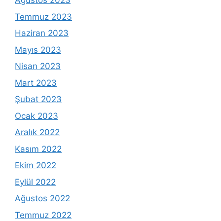
Ağustos 2023
Temmuz 2023
Haziran 2023
Mayıs 2023
Nisan 2023
Mart 2023
Şubat 2023
Ocak 2023
Aralık 2022
Kasım 2022
Ekim 2022
Eylül 2022
Ağustos 2022
Temmuz 2022