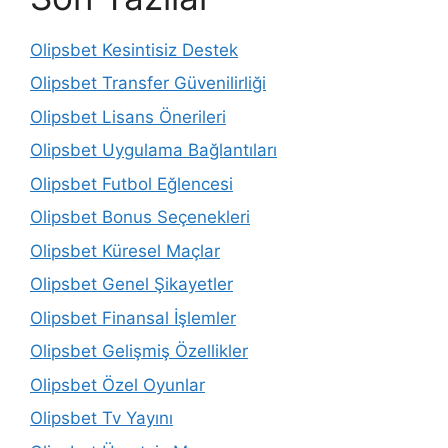
Olipsbet Kesintisiz Destek
Olipsbet Transfer Güvenilirliği
Olipsbet Lisans Önerileri
Olipsbet Uygulama Bağlantıları
Olipsbet Futbol Eğlencesi
Olipsbet Bonus Seçenekleri
Olipsbet Küresel Maçlar
Olipsbet Genel Şikayetler
Olipsbet Finansal İşlemler
Olipsbet Gelişmiş Özellikler
Olipsbet Özel Oyunlar
Olipsbet Tv Yayını