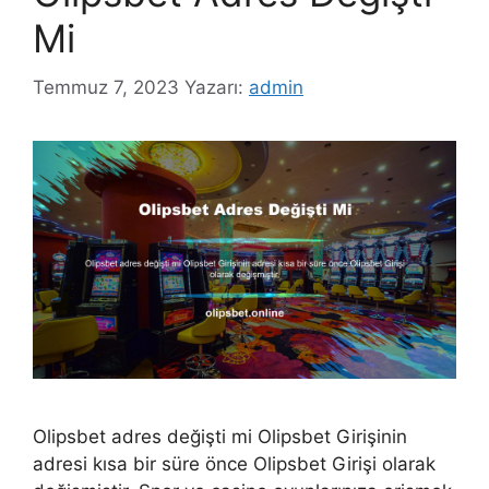
Mi
Temmuz 7, 2023
Yazarı:
admin
Olipsbet adres değişti mi Olipsbet Girişinin
adresi kısa bir süre önce Olipsbet Girişi olarak