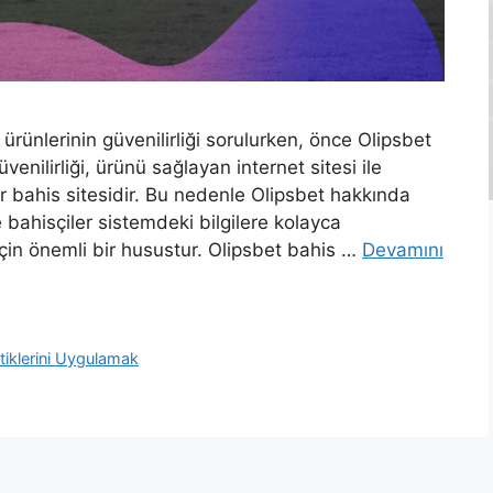
ürünlerinin güvenilirliği sorulurken, önce Olipsbet
üvenilirliği, ürünü sağlayan internet sitesi ile
bir bahis sitesidir. Bu nedenle Olipsbet hakkında
 bahisçiler sistemdeki bilgilere kolayca
k için önemli bir husustur. Olipsbet bahis …
Devamını
tiklerini Uygulamak