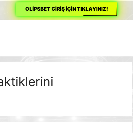
OLİPSBET GİRİŞ İÇİN TIKLAYINIZ!
ktiklerini