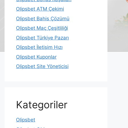
Olipsbet ATM Çekimi
Olipsbet Bahis Çözümü
Olipsbet Maç Çeşitliliği
Olipsbet Türkiye Pazarı
Olipsbet İletişim Hızı
Olipsbet Kuponlar
Olipsbet Site Yöneticisi
Kategoriler
Olipsbet