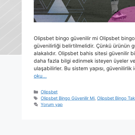
Olipsbet bingo güvenilir mi Olipsbet bingo 
güvenilirliği belirtilmelidir. Çünkü ürünün g
alakalıdır. Olipsbet bahis sitesi güvenilir 
daha fazla bilgi edinmek isteyen üyeler ve
ulaşabilirler. Bu sistem yapısı, güvenilirli
oku…
Kategoriler
Olipsbet
Etiketler
Olipsbet Bingo Güvenilir Mi
,
Olipsbet Bingo Tak
Yorum yap