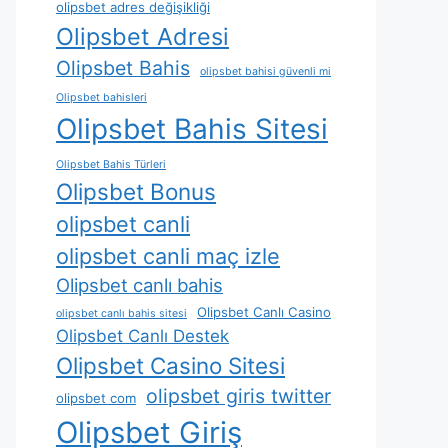
olipsbet adres değişikliği
Olipsbet Adresi
Olipsbet Bahis
olipsbet bahisi güvenli mi
Olipsbet bahisleri
Olipsbet Bahis Sitesi
Olipsbet Bahis Türleri
Olipsbet Bonus
olipsbet canli
olipsbet canli maç izle
Olipsbet canlı bahis
Olipsbet Canlı Casino
olipsbet canlı bahis sitesi
Olipsbet Canlı Destek
Olipsbet Casino Sitesi
olipsbet giris twitter
olipsbet com
Olipsbet Giriş