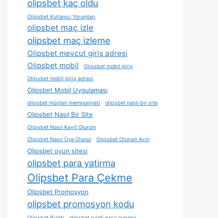
olipsbet kaç oldu
Olipsbet Kullanıcı Yorumları
olipsbet maç izle
olipsbet maç izleme
Olipsbet mevcut giriş adresi
Olipsbet mobil
Olipsbet mobil giriş
Olipsbet mobil giriş adresi
Olipsbet Mobil Uygulaması
olipsbet müşteri memnuniyeti
olipsbet nasil bir site
Olipsbet Nasıl Bir Site
Olipsbet Nasıl Kayıt Olurum
Olipsbet Nasıl Üye Olunur
Olipsbet Oturum Açın
Olipsbet oyun sitesi
olipsbet para yatirma
Olipsbet Para Çekme
Olipsbet Promosyon
olipsbet promosyon kodu
Olipsbet Ruleti
olipsbet ruleti nasıl oynanır