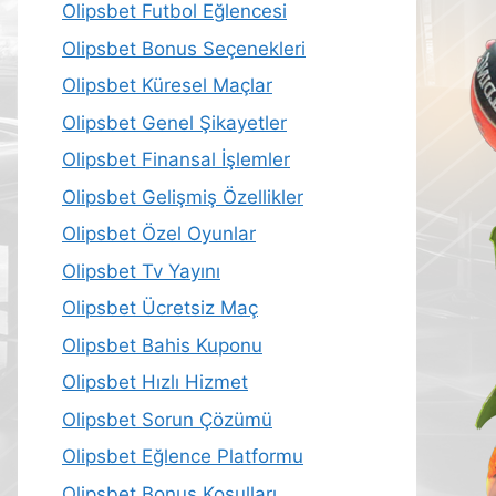
Olipsbet Futbol Eğlencesi
Olipsbet Bonus Seçenekleri
Olipsbet Küresel Maçlar
Olipsbet Genel Şikayetler
Olipsbet Finansal İşlemler
Olipsbet Gelişmiş Özellikler
Olipsbet Özel Oyunlar
Olipsbet Tv Yayını
Olipsbet Ücretsiz Maç
Olipsbet Bahis Kuponu
Olipsbet Hızlı Hizmet
Olipsbet Sorun Çözümü
Olipsbet Eğlence Platformu
Olipsbet Bonus Koşulları