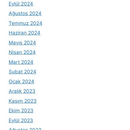
Eylül 2024
Ağustos 2024
Temmuz 2024
Haziran 2024
Mayıs 2024
Nisan 2024
Mart 2024
Şubat 2024
Ocak 2024
Aralık 2023
Kasım 2023
Ekim 2023
Eylül 2023