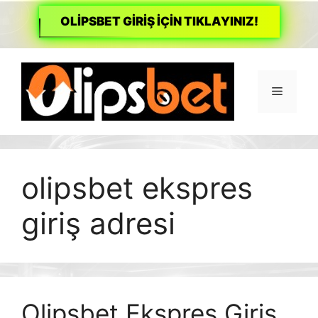
OLİPSBET GİRİŞ İÇİN TIKLAYINIZ!
İçeriğe
atla
Menü
olipsbet ekspres
giriş adresi
Olipsbet Ekspres Giriş