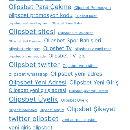
Olipsbet Para Çekme
Olipsbet Promosyon
olipsbet promosyon kodu
Olipsbet Ruleti
olipsbet ruleti nasıl oynanır
Olipsbet Sanal Bahis
Olipsbet sitesi
Olipsbet Slot Makineleri
Olipsbet Spor Bahisleri
Olipsbet Slot Oyunları
Olipsbet Tv
olipsbet telegram
olipsbet tv canli maç
Olipsbet TV İzle
olipsbet tv canli maç izle
Olipsbet twitter
Olipsbet web sitesi
Olipsbet yeni adres
olipsbet whatsapp
Olipsbet Yeni Adresi
Olipsbet Yeni Giriş
Olipsbet yeni giriş adresi
Olipsbet Çevrimiçi Destek
Olipsbet Üyelik
Olipsbet Üyeliği
Olipsbet Şikayet
Olipsbet ödemeleri
Olipsbet İletişim
twitter olipsbet
yeni adresi olipsbet
yeni giris olipsbet