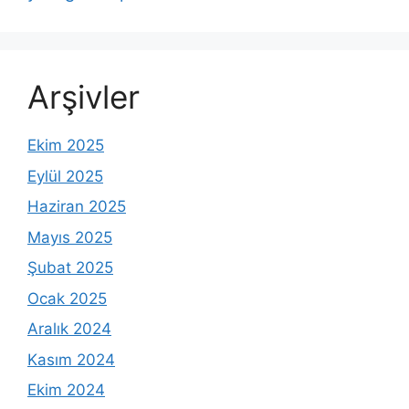
Arşivler
Ekim 2025
Eylül 2025
Haziran 2025
Mayıs 2025
Şubat 2025
Ocak 2025
Aralık 2024
Kasım 2024
Ekim 2024