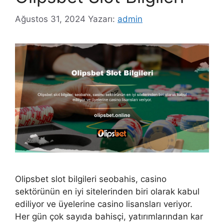
Ağustos 31, 2024
Yazarı:
admin
Olipsbet slot bilgileri seobahis, casino
sektörünün en iyi sitelerinden biri olarak kabul
ediliyor ve üyelerine casino lisansları veriyor.
Her gün çok sayıda bahisçi, yatırımlarından kar