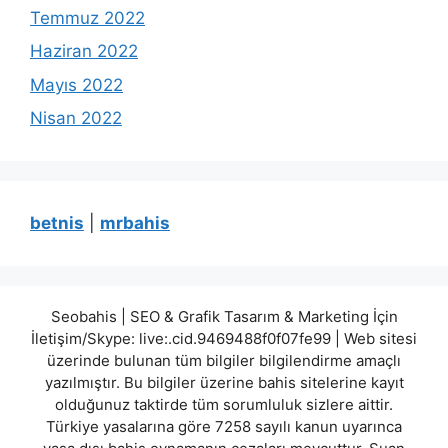
Temmuz 2022
Haziran 2022
Mayıs 2022
Nisan 2022
betnis
|
mrbahis
Seobahis | SEO & Grafik Tasarım & Marketing İçin
İletişim/Skype: live:.cid.9469488f0f07fe99 | Web sitesi
üzerinde bulunan tüm bilgiler bilgilendirme amaçlı
yazılmıştır. Bu bilgiler üzerine bahis sitelerine kayıt
olduğunuz taktirde tüm sorumluluk sizlere aittir.
Türkiye yasalarına göre 7258 sayılı kanun uyarınca