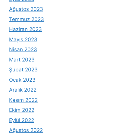
Ağustos 2023
Temmuz 2023
Haziran 2023
Mayıs 2023
Nisan 2023
Mart 2023
Şubat 2023
Ocak 2023
Aralık 2022
Kasım 2022
Ekim 2022
Eylül 2022
Ağustos 2022