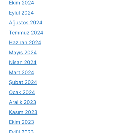
Ekim 2024
Eylül 2024
Ağustos 2024
Temmuz 2024
Haziran 2024
Mayıs 2024
Nisan 2024
Mart 2024
Şubat 2024
Ocak 2024
Aralık 2023
Kasım 2023
Ekim 2023
Eylül 2023