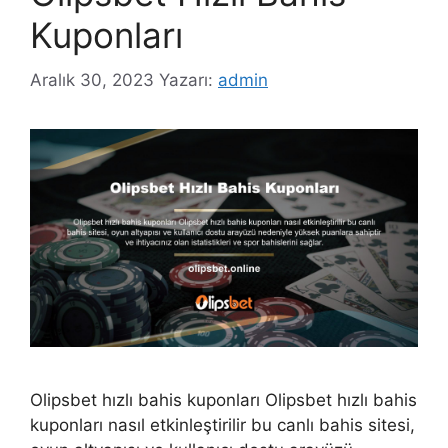
Kuponları
Aralık 30, 2023
Yazarı:
admin
Olipsbet hızlı bahis kuponları Olipsbet hızlı bahis
kuponları nasıl etkinleştirilir bu canlı bahis sitesi,