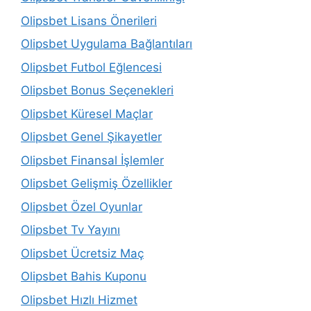
Olipsbet Lisans Önerileri
Olipsbet Uygulama Bağlantıları
Olipsbet Futbol Eğlencesi
Olipsbet Bonus Seçenekleri
Olipsbet Küresel Maçlar
Olipsbet Genel Şikayetler
Olipsbet Finansal İşlemler
Olipsbet Gelişmiş Özellikler
Olipsbet Özel Oyunlar
Olipsbet Tv Yayını
Olipsbet Ücretsiz Maç
Olipsbet Bahis Kuponu
Olipsbet Hızlı Hizmet