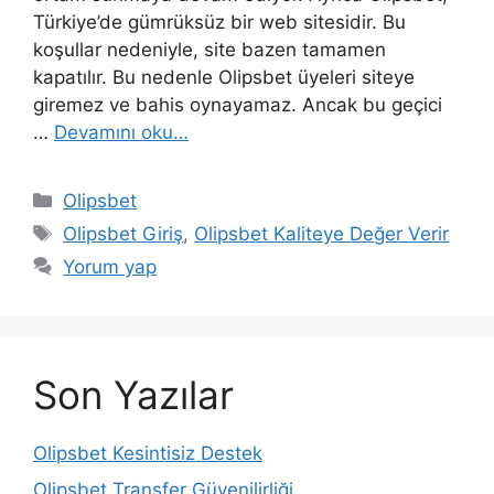
Türkiye’de gümrüksüz bir web sitesidir. Bu
koşullar nedeniyle, site bazen tamamen
kapatılır. Bu nedenle Olipsbet üyeleri siteye
giremez ve bahis oynayamaz. Ancak bu geçici
…
Devamını oku…
Kategoriler
Olipsbet
Etiketler
Olipsbet Giriş
,
Olipsbet Kaliteye Değer Verir
Yorum yap
Son Yazılar
Olipsbet Kesintisiz Destek
Olipsbet Transfer Güvenilirliği