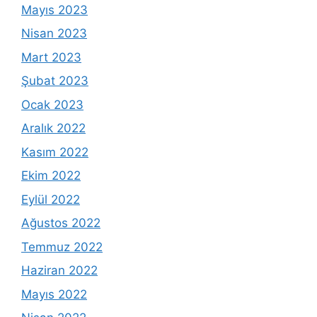
Mayıs 2023
Nisan 2023
Mart 2023
Şubat 2023
Ocak 2023
Aralık 2022
Kasım 2022
Ekim 2022
Eylül 2022
Ağustos 2022
Temmuz 2022
Haziran 2022
Mayıs 2022