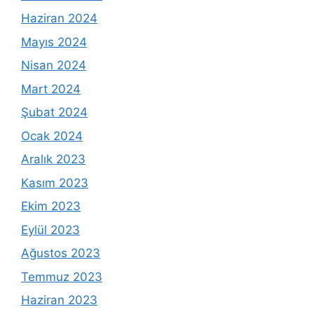
Haziran 2024
Mayıs 2024
Nisan 2024
Mart 2024
Şubat 2024
Ocak 2024
Aralık 2023
Kasım 2023
Ekim 2023
Eylül 2023
Ağustos 2023
Temmuz 2023
Haziran 2023