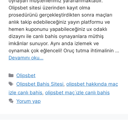
oynayan müşterilerimiz yararlanmaktadır.
Olipsbet sitesi üzerinden kayıt olma
prosedürünü gerçekleştirdikten sonra maçları
anlık takip edebileceğiniz yayın platformu ve
hemen kuponunu yapabileceğiniz ux odaklı
dizaynı ile canlı bahis oynayanlara müthiş
imkânlar sunuyor. Aynı anda izlemek ve
oynamak çok eğlenceli! Oruç tutma ihtimalinin …
Devamını oku…
Kategoriler
Olipsbet
Etiketler
Olipsbet Bahis Sitesi
,
olipsbet hakkında maç
izle canlı bahis
,
olipsbet maç i̇zle canlı bahis
Yorum yap