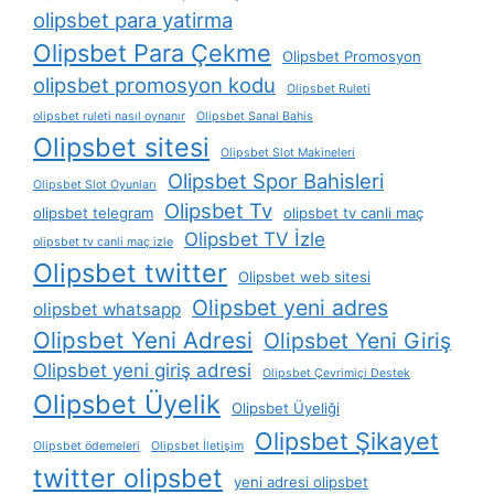
olipsbet para yatirma
Olipsbet Para Çekme
Olipsbet Promosyon
olipsbet promosyon kodu
Olipsbet Ruleti
olipsbet ruleti nasıl oynanır
Olipsbet Sanal Bahis
Olipsbet sitesi
Olipsbet Slot Makineleri
Olipsbet Spor Bahisleri
Olipsbet Slot Oyunları
Olipsbet Tv
olipsbet telegram
olipsbet tv canli maç
Olipsbet TV İzle
olipsbet tv canli maç izle
Olipsbet twitter
Olipsbet web sitesi
Olipsbet yeni adres
olipsbet whatsapp
Olipsbet Yeni Adresi
Olipsbet Yeni Giriş
Olipsbet yeni giriş adresi
Olipsbet Çevrimiçi Destek
Olipsbet Üyelik
Olipsbet Üyeliği
Olipsbet Şikayet
Olipsbet ödemeleri
Olipsbet İletişim
twitter olipsbet
yeni adresi olipsbet