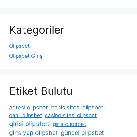
Kategoriler
Olipsbet
Olipsbet Giriş
Etiket Bulutu
adresi olipsbet
bahis sitesi olipsbet
canli olipsbet
casino sitesi olipsbet
girisi olipsbet
giris olipsbet
giris yap olipsbet
güncel olipsbet