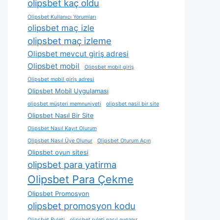
olipsbet kaç oldu
Olipsbet Kullanıcı Yorumları
olipsbet maç izle
olipsbet maç izleme
Olipsbet mevcut giriş adresi
Olipsbet mobil
Olipsbet mobil giriş
Olipsbet mobil giriş adresi
Olipsbet Mobil Uygulaması
olipsbet müşteri memnuniyeti
olipsbet nasil bir site
Olipsbet Nasıl Bir Site
Olipsbet Nasıl Kayıt Olurum
Olipsbet Nasıl Üye Olunur
Olipsbet Oturum Açın
Olipsbet oyun sitesi
olipsbet para yatirma
Olipsbet Para Çekme
Olipsbet Promosyon
olipsbet promosyon kodu
Olipsbet Ruleti
olipsbet ruleti nasıl oynanır