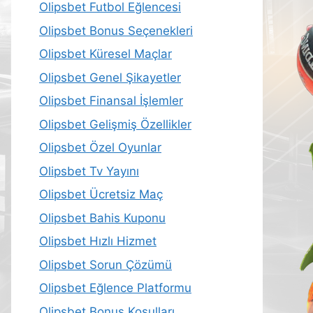
Olipsbet Futbol Eğlencesi
Olipsbet Bonus Seçenekleri
Olipsbet Küresel Maçlar
Olipsbet Genel Şikayetler
Olipsbet Finansal İşlemler
Olipsbet Gelişmiş Özellikler
Olipsbet Özel Oyunlar
Olipsbet Tv Yayını
Olipsbet Ücretsiz Maç
Olipsbet Bahis Kuponu
Olipsbet Hızlı Hizmet
Olipsbet Sorun Çözümü
Olipsbet Eğlence Platformu
Olipsbet Bonus Koşulları