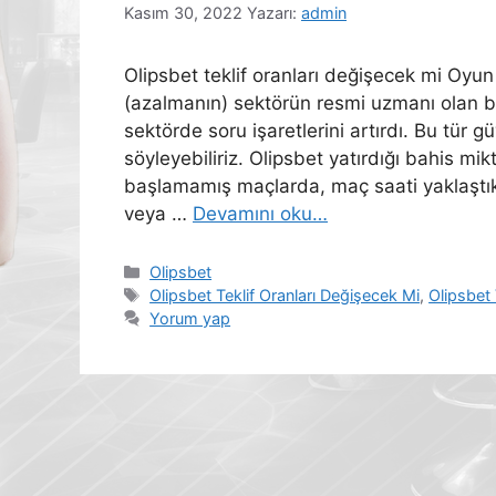
Kasım 30, 2022
Yazarı:
admin
Olipsbet teklif oranları değişecek mi Oyu
(azalmanın) sektörün resmi uzmanı olan baz
sektörde soru işaretlerini artırdı. Bu tür 
söyleyebiliriz. Olipsbet yatırdığı bahis m
başlamamış maçlarda, maç saati yaklaştıkç
veya …
Devamını oku…
Kategoriler
Olipsbet
Etiketler
Olipsbet Teklif Oranları Değişecek Mi
,
Olipsbet
Yorum yap