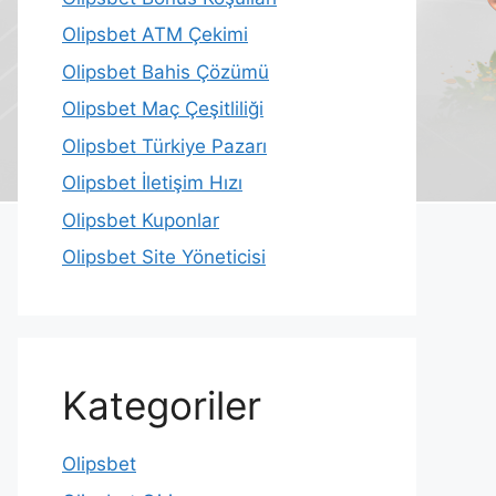
Olipsbet ATM Çekimi
Olipsbet Bahis Çözümü
Olipsbet Maç Çeşitliliği
Olipsbet Türkiye Pazarı
Olipsbet İletişim Hızı
Olipsbet Kuponlar
Olipsbet Site Yöneticisi
Kategoriler
Olipsbet