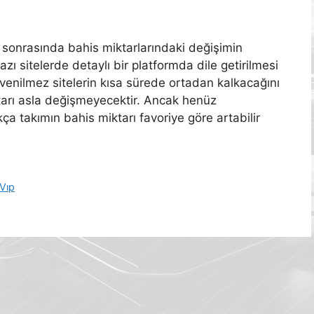
n sonrasında bahis miktarlarındaki değişimin
ı sitelerde detaylı bir platformda dile getirilmesi
güvenilmez sitelerin kısa sürede ortadan kalkacağını
iktarı asla değişmeyecektir. Ancak henüz
a takımın bahis miktarı favoriye göre artabilir
 Vıp