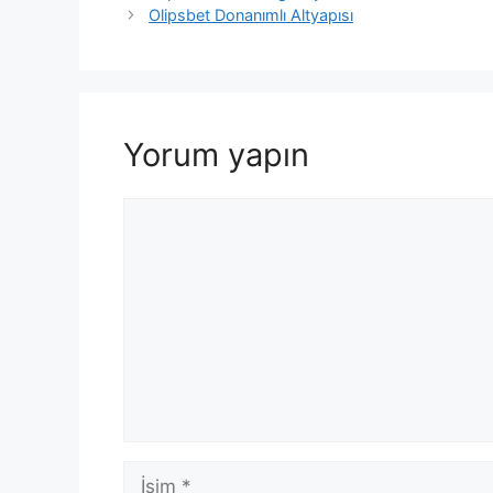
dolaşımı
Olipsbet Donanımlı Altyapısı
Yorum yapın
Yorum
İsim