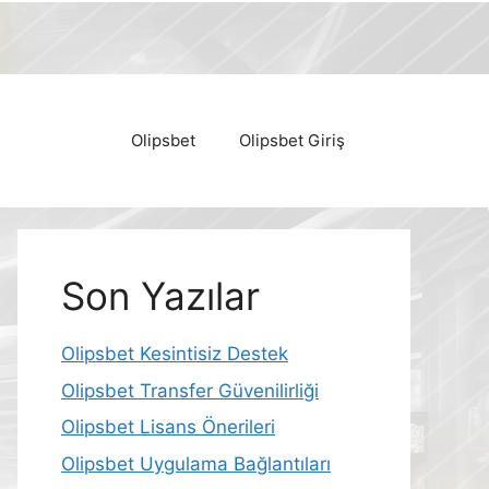
Olipsbet
Olipsbet Giriş
Son Yazılar
Olipsbet Kesintisiz Destek
Olipsbet Transfer Güvenilirliği
Olipsbet Lisans Önerileri
Olipsbet Uygulama Bağlantıları