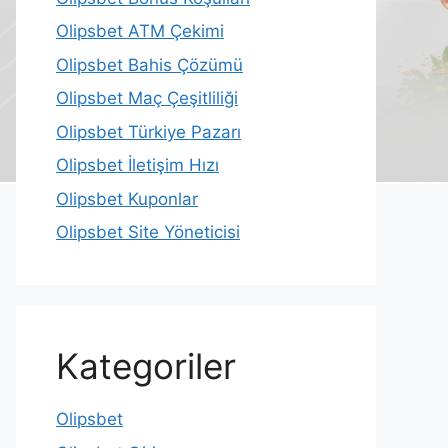
Olipsbet ATM Çekimi
Olipsbet Bahis Çözümü
Olipsbet Maç Çeşitliliği
Olipsbet Türkiye Pazarı
Olipsbet İletişim Hızı
Olipsbet Kuponlar
Olipsbet Site Yöneticisi
Kategoriler
Olipsbet