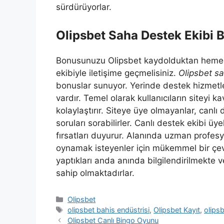
sürdürüyorlar.
Olipsbet Saha Destek Ekibi B
Bonusunuzu Olipsbet kaydolduktan hemen 
ekibiyle iletişime geçmelisiniz.
Olipsbet sa
bonuslar sunuyor. Yerinde destek hizmetle
vardır. Temel olarak kullanıcıların siteyi 
kolaylaştırır. Siteye üye olmayanlar, canlı 
soruları sorabilirler. Canlı destek ekibi üye
fırsatları duyurur. Alanında uzman profesy
oynamak isteyenler için mükemmel bir çevri
yaptıkları anda anında bilgilendirilmekt
sahip olmaktadırlar.
Kategoriler
Olipsbet
Etiketler
olipsbet bahis endüstrisi
,
Olipsbet Kayıt
,
olipsb
Yazı
Olipsbet Canlı Bingo Oyunu