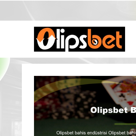
İçeriğe
atla