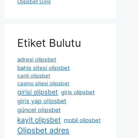
Olipsbet Giriş
Etiket Bulutu
adresi olipsbet
bahis sitesi olipsbet
canli olipsbet
casino sitesi olipsbet
girisi olipsbet
giris olipsbet
giris yap olipsbet
güncel olipsbet
kayit olipsbet
mobil olipsbet
Olipsbet adres