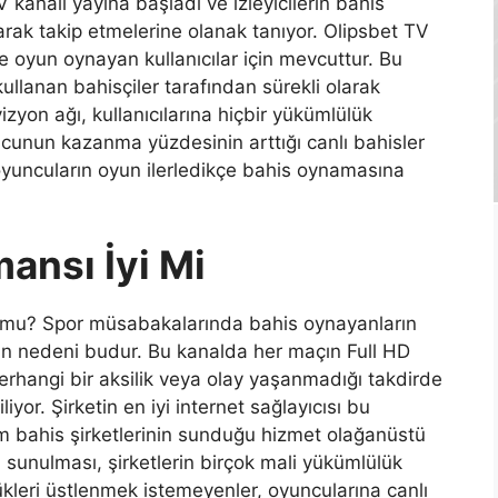
V kanalı yayına başladı ve izleyicilerin bahis
arak takip etmelerine olanak tanıyor. Olipsbet TV
e oyun oynayan kullanıcılar için mevcuttur. Bu
kullanan bahisçiler tarafından sürekli olarak
zyon ağı, kullanıcılarına hiçbir yükümlülük
cunun kazanma yüzdesinin arttığı canlı bahisler
 oyuncuların oyun ilerledikçe bahis oynamasına
ansı İyi Mi
or mu? Spor müsabakalarında bahis oynayanların
n nedeni budur. Bu kanalda her maçın Full HD
erhangi bir aksilik veya olay yaşanmadığı takdirde
iyor. Şirketin en iyi internet sağlayıcısı bu
üm bahis şirketlerinin sunduğu hizmet olağanüstü
rın sunulması, şirketlerin birçok mali yükümlülük
ükleri üstlenmek istemeyenler, oyuncularına canlı