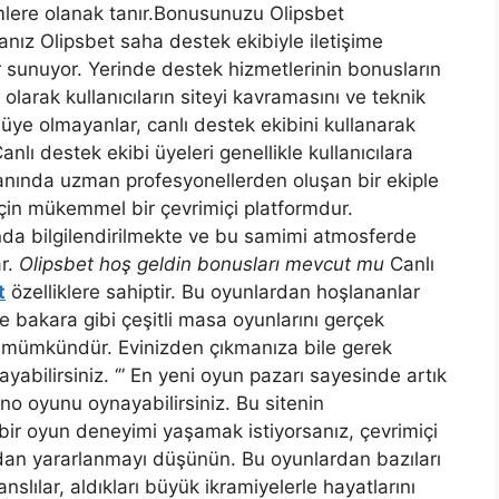
mlere olanak tanır.Bonusunuzu Olipsbet
ız Olipsbet saha destek ekibiyle iletişime
r sunuyor. Yerinde destek hizmetlerinin bonusların
olarak kullanıcıların siteyi kavramasını ve teknik
e üye olmayanlar, canlı destek ekibini kullanarak
Canlı destek ekibi üyeleri genellikle kullanıcılara
 Alanında uzman profesyonellerden oluşan bir ekiple
için mükemmel bir çevrimiçi platformdur.
nında bilgilendirilmekte ve bu samimi atmosferde
ar.
Olipsbet hoş geldin bonusları mevcut mu
Canlı
t
özelliklere sahiptir. Bu oyunlardan hoşlananlar
 ve bakara gibi çeşitli masa oyunlarını gerçek
 mümkündür. Evinizden çıkmanıza bile gerek
abilirsiniz. ‘” En yeni oyun pazarı sayesinde artık
ino oyunu oynayabilirsiniz. Bu sitenin
ir oyun deneyimi yaşamak istiyorsanız, çevrimiçi
dan yararlanmayı düşünün. Bu oyunlardan bazıları
nslılar, aldıkları büyük ikramiyelerle hayatlarını