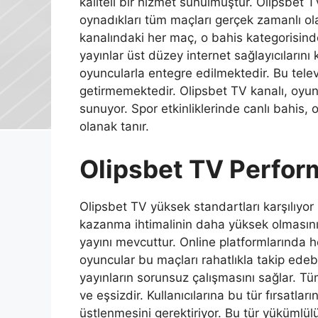
kaliteli bir hizmet sunulmuştur. Olipsbet T
oynadıkları tüm maçları gerçek zamanlı ol
kanalındaki her maç, o bahis kategorisind
yayınlar üst düzey internet sağlayıcılarını 
oyuncularla entegre edilmektedir. Bu televi
getirmemektedir. Olipsbet TV kanalı, oyun
sunuyor. Spor etkinliklerinde canlı bahis,
olanak tanır.
Olipsbet TV Perform
Olipsbet TV yüksek standartları karşılıy
kazanma ihtimalinin daha yüksek olmasını
yayını mevcuttur. Online platformlarında h
oyuncular bu maçları rahatlıkla takip edebil
yayınların sorunsuz çalışmasını sağlar. T
ve eşsizdir. Kullanıcılarına bu tür fırsatla
üstlenmesini gerektiriyor. Bu tür yükümlül