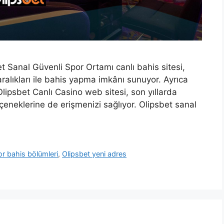
t Sanal Güvenli Spor Ortamı canlı bahis sitesi,
ralıkları ile bahis yapma imkânı sunuyor. Ayrıca
 Olipsbet Canlı Casino web sitesi, son yıllarda
çeneklerine de erişmenizi sağlıyor. Olipsbet sanal
or bahis bölümleri
,
Olipsbet yeni adres