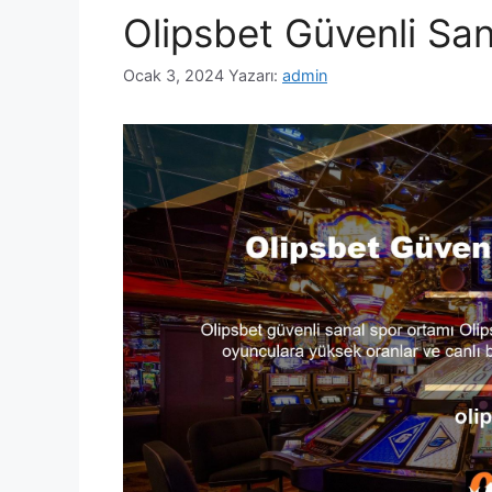
Olipsbet Güvenli Sa
Ocak 3, 2024
Yazarı:
admin