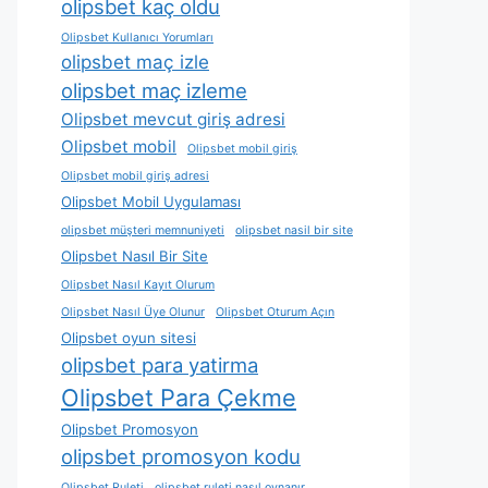
olipsbet kaç oldu
Olipsbet Kullanıcı Yorumları
olipsbet maç izle
olipsbet maç izleme
Olipsbet mevcut giriş adresi
Olipsbet mobil
Olipsbet mobil giriş
Olipsbet mobil giriş adresi
Olipsbet Mobil Uygulaması
olipsbet müşteri memnuniyeti
olipsbet nasil bir site
Olipsbet Nasıl Bir Site
Olipsbet Nasıl Kayıt Olurum
Olipsbet Nasıl Üye Olunur
Olipsbet Oturum Açın
Olipsbet oyun sitesi
olipsbet para yatirma
Olipsbet Para Çekme
Olipsbet Promosyon
olipsbet promosyon kodu
Olipsbet Ruleti
olipsbet ruleti nasıl oynanır