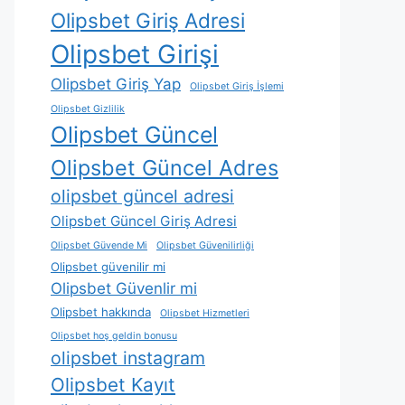
Olipsbet Giriş Adresi
Olipsbet Girişi
Olipsbet Giriş Yap
Olipsbet Giriş İşlemi
Olipsbet Gizlilik
Olipsbet Güncel
Olipsbet Güncel Adres
olipsbet güncel adresi
Olipsbet Güncel Giriş Adresi
Olipsbet Güvende Mi
Olipsbet Güvenilirliği
Olipsbet güvenilir mi
Olipsbet Güvenlir mi
Olipsbet hakkında
Olipsbet Hizmetleri
Olipsbet hoş geldin bonusu
olipsbet instagram
Olipsbet Kayıt