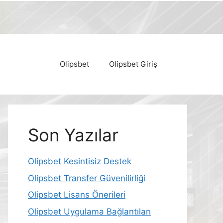
Olipsbet
Olipsbet Giriş
Son Yazılar
Olipsbet Kesintisiz Destek
Olipsbet Transfer Güvenilirliği
Olipsbet Lisans Önerileri
Olipsbet Uygulama Bağlantıları