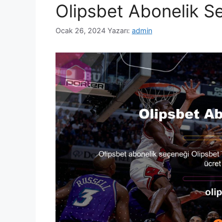
Olipsbet Abonelik S
Ocak 26, 2024
Yazarı:
admin