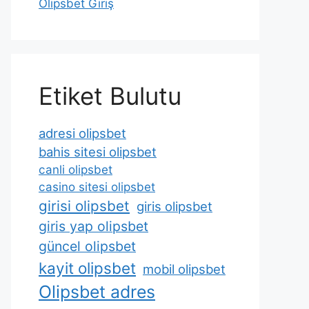
Olipsbet Giriş
Etiket Bulutu
adresi olipsbet
bahis sitesi olipsbet
canli olipsbet
casino sitesi olipsbet
girisi olipsbet
giris olipsbet
giris yap olipsbet
güncel olipsbet
kayit olipsbet
mobil olipsbet
Olipsbet adres