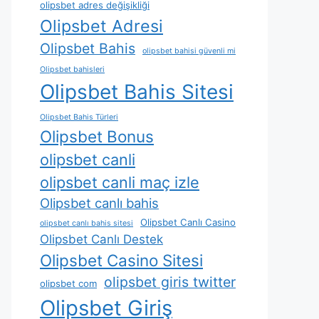
olipsbet adres değişikliği
Olipsbet Adresi
Olipsbet Bahis
olipsbet bahisi güvenli mi
Olipsbet bahisleri
Olipsbet Bahis Sitesi
Olipsbet Bahis Türleri
Olipsbet Bonus
olipsbet canli
olipsbet canli maç izle
Olipsbet canlı bahis
Olipsbet Canlı Casino
olipsbet canlı bahis sitesi
Olipsbet Canlı Destek
Olipsbet Casino Sitesi
olipsbet giris twitter
olipsbet com
Olipsbet Giriş