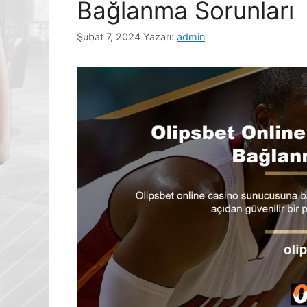
Bağlanma Sorunları
Şubat 7, 2024
Yazarı:
admin