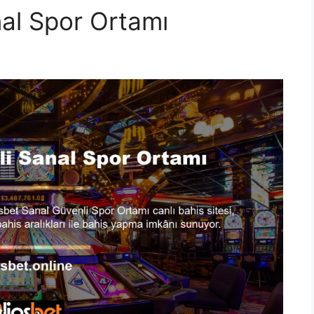
nal Spor Ortamı