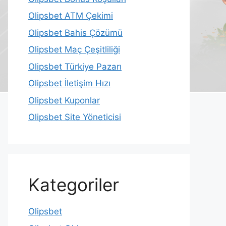
Olipsbet ATM Çekimi
Olipsbet Bahis Çözümü
Olipsbet Maç Çeşitliliği
Olipsbet Türkiye Pazarı
Olipsbet İletişim Hızı
Olipsbet Kuponlar
Olipsbet Site Yöneticisi
Kategoriler
Olipsbet