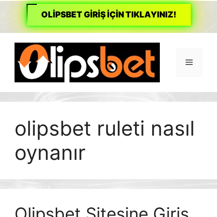
OLİPSBET GİRİŞ İÇİN TIKLAYINIZ!
İçeriğe
atla
Menü
olipsbet ruleti nasıl
oynanır
Olipsbet Sitesine Giriş