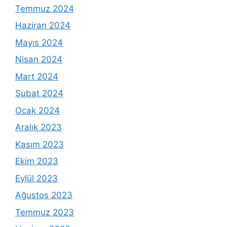
Temmuz 2024
Haziran 2024
Mayıs 2024
Nisan 2024
Mart 2024
Şubat 2024
Ocak 2024
Aralık 2023
Kasım 2023
Ekim 2023
Eylül 2023
Ağustos 2023
Temmuz 2023