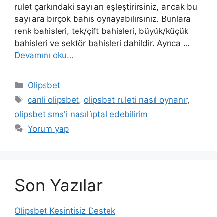
rulet çarkındaki sayıları eşleştirirsiniz, ancak bu
sayılara birçok bahis oynayabilirsiniz. Bunlara
renk bahisleri, tek/çift bahisleri, büyük/küçük
bahisleri ve sektör bahisleri dahildir. Ayrıca …
Devamını oku…
Kategoriler
Olipsbet
Etiketler
canli olipsbet
,
olipsbet ruleti nasıl oynanır
,
olipsbet sms'i nasıl i̇ptal edebilirim
Yorum yap
Son Yazılar
Olipsbet Kesintisiz Destek