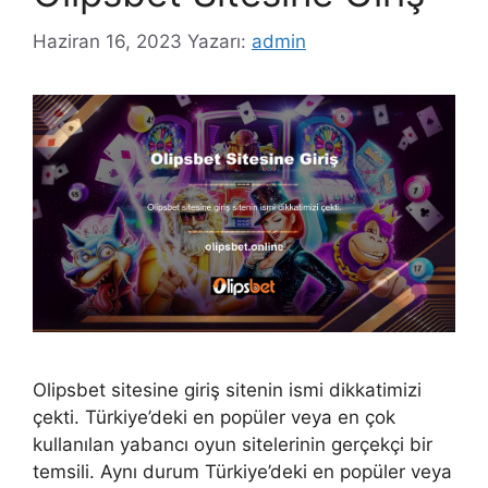
Haziran 16, 2023
Yazarı:
admin
Olipsbet sitesine giriş sitenin ismi dikkatimizi
çekti. Türkiye’deki en popüler veya en çok
kullanılan yabancı oyun sitelerinin gerçekçi bir
temsili. Aynı durum Türkiye’deki en popüler veya