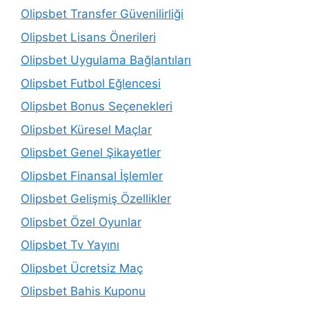
Olipsbet Transfer Güvenilirliği
Olipsbet Lisans Önerileri
Olipsbet Uygulama Bağlantıları
Olipsbet Futbol Eğlencesi
Olipsbet Bonus Seçenekleri
Olipsbet Küresel Maçlar
Olipsbet Genel Şikayetler
Olipsbet Finansal İşlemler
Olipsbet Gelişmiş Özellikler
Olipsbet Özel Oyunlar
Olipsbet Tv Yayını
Olipsbet Ücretsiz Maç
Olipsbet Bahis Kuponu