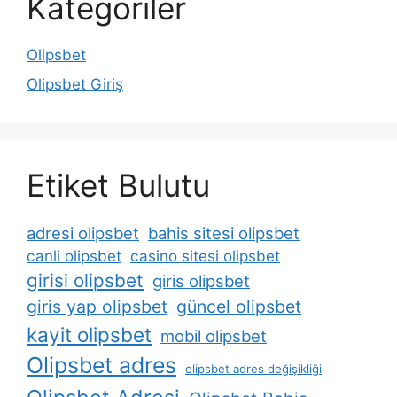
Kategoriler
Olipsbet
Olipsbet Giriş
Etiket Bulutu
adresi olipsbet
bahis sitesi olipsbet
canli olipsbet
casino sitesi olipsbet
girisi olipsbet
giris olipsbet
giris yap olipsbet
güncel olipsbet
kayit olipsbet
mobil olipsbet
Olipsbet adres
olipsbet adres değişikliği