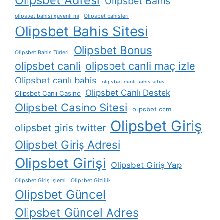
Olipsbet Adresi
Olipsbet Bahis
olipsbet bahisi güvenli mi
Olipsbet bahisleri
Olipsbet Bahis Sitesi
Olipsbet Bonus
Olipsbet Bahis Türleri
olipsbet canli
olipsbet canli maç izle
Olipsbet canlı bahis
olipsbet canlı bahis sitesi
Olipsbet Canlı Destek
Olipsbet Canlı Casino
Olipsbet Casino Sitesi
olipsbet com
Olipsbet Giriş
olipsbet giris twitter
Olipsbet Giriş Adresi
Olipsbet Girişi
Olipsbet Giriş Yap
Olipsbet Giriş İşlemi
Olipsbet Gizlilik
Olipsbet Güncel
Olipsbet Güncel Adres