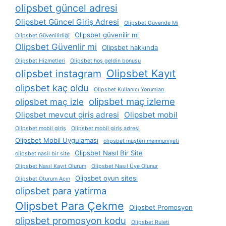
olipsbet güncel adresi
Olipsbet Güncel Giriş Adresi
Olipsbet Güvende Mi
Olipsbet güvenilir mi
Olipsbet Güvenilirliği
Olipsbet Güvenlir mi
Olipsbet hakkında
Olipsbet Hizmetleri
Olipsbet hoş geldin bonusu
Olipsbet Kayıt
olipsbet instagram
olipsbet kaç oldu
Olipsbet Kullanıcı Yorumları
olipsbet maç izleme
olipsbet maç izle
Olipsbet mevcut giriş adresi
Olipsbet mobil
Olipsbet mobil giriş
Olipsbet mobil giriş adresi
Olipsbet Mobil Uygulaması
olipsbet müşteri memnuniyeti
Olipsbet Nasıl Bir Site
olipsbet nasil bir site
Olipsbet Nasıl Kayıt Olurum
Olipsbet Nasıl Üye Olunur
Olipsbet oyun sitesi
Olipsbet Oturum Açın
olipsbet para yatirma
Olipsbet Para Çekme
Olipsbet Promosyon
olipsbet promosyon kodu
Olipsbet Ruleti