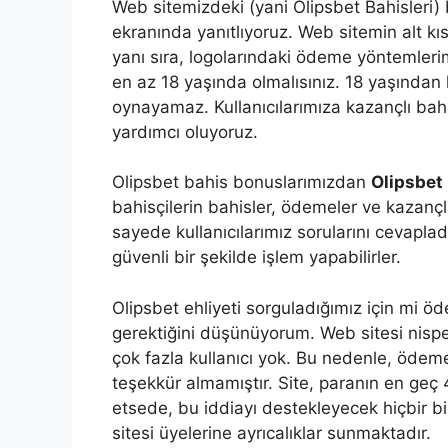
Web sitemizdeki (yani Olipsbet Bahisleri) 
ekranında yanıtlıyoruz. Web sitemin alt kıs
yanı sıra, logolarındaki ödeme yöntemleri
en az 18 yaşında olmalısınız. 18 yaşından
oynayamaz. Kullanıcılarımıza kazançlı bahi
yardımcı oluyoruz.
Olipsbet bahis bonuslarımızdan
Olipsbet
bahisçilerin bahisler, ödemeler ve kazançl
sayede kullanıcılarımız sorularını cevapl
güvenli bir şekilde işlem yapabilirler.
Olipsbet ehliyeti sorguladığımız için mi
gerektiğini düşünüyorum. Web sitesi nispet
çok fazla kullanıcı yok. Bu nedenle, ödeme
teşekkür almamıştır. Site, paranın en geç 
etsede, bu iddiayı destekleyecek hiçbir bi
sitesi üyelerine ayrıcalıklar sunmaktadır.