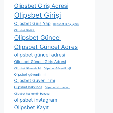
Olipsbet Giriş Adresi
Olipsbet Girişi
Olipsbet Giriş Yap
Olipsbet Giriş İşlemi
Olipsbet Gizlilik
Olipsbet Güncel
Olipsbet Güncel Adres
olipsbet güncel adresi
Olipsbet Güncel Giriş Adresi
Olipsbet Güvende Mi
Olipsbet Güvenilirliği
Olipsbet güvenilir mi
Olipsbet Güvenlir mi
Olipsbet hakkında
Olipsbet Hizmetleri
Olipsbet hoş geldin bonusu
olipsbet instagram
Olipsbet Kayıt