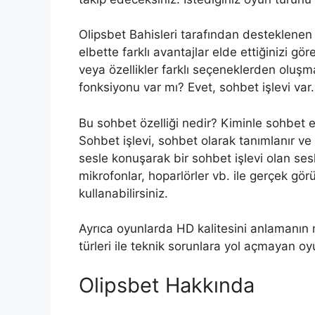
Olipsbet Bahisleri tarafından desteklenen
elbette farklı avantajlar elde ettiğinizi g
veya özellikler farklı seçeneklerden oluş
fonksiyonu var mı? Evet, sohbet işlevi var.
Bu sohbet özelliği nedir? Kiminle sohbet ed
Sohbet işlevi, sohbet olarak tanımlanır ve
sesle konuşarak bir sohbet işlevi olan sesli
mikrofonlar, hoparlörler vb. ile gerçek gö
kullanabilirsiniz.
Ayrıca oyunlarda HD kalitesini anlamanın 
türleri ile teknik sorunlara yol açmayan oy
Olipsbet Hakkında