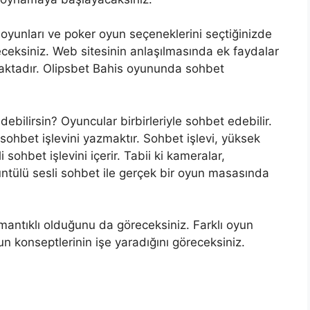
 oyunları ve poker oyun seçeneklerini seçtiğinizde
öreceksiniz. Web sitesinin anlaşılmasında ek faydalar
maktadır. Olipsbet Bahis oyununda sohbet
ebilirsin? Oyuncular birbirleriyle sohbet edebilir.
 sohbet işlevini yazmaktır. Sohbet işlevi, yüksek
 sohbet işlevini içerir. Tabii ki kameralar,
rüntülü sesli sohbet ile gerçek bir oyun masasında
mantıklı olduğunu da göreceksiniz. Farklı oyun
un konseptlerinin işe yaradığını göreceksiniz.