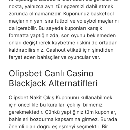
nokta, yalnızca aynı tür egzersizi dahil etmek
zorunda olmamanızdır. Kuponunuz basketbol
maçlarının yanı sıra futbol ve voleybol maçlarını
da içerebilir. Bu sayede kuponları karışık
formatta yaptığınızda, son oyunu beklemeden
onları değiştirerek kaybetme riskini de ortadan
kaldırabilirsiniz. Cashout etiketi için şimdiden
feryat eden bahisçiler ve oyuncular var.
Olipsbet Canlı Casino
Blackjack Alternatifleri
Olipsbet Nakit Çıkış Kuponunu kullanabilmek
için öncelikle bu kuralları çok iyi bilmeniz
gerekmektedir. Çünkü yaptığınız tüm kuponlar,
bahisleri bozdurma kapsamına girmez. Burada
önemli olan doğru eşleşmeyi seçmektir. Bir