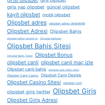
girisi olipsbet
giris olipsbet
giris yap olipsbet
güncel olipsbet
kayit olipsbet
mobil olipsbet
Olipsbet adres
olipsbet adres değişikliği
Olipsbet Adresi
Olipsbet Bahis
olipsbet bahisi güvenli mi
Olipsbet bahisleri
Olipsbet Bahis Sitesi
Olipsbet Bonus
Olipsbet Bahis Türleri
olipsbet canli
olipsbet canli maç izle
Olipsbet canlı bahis
olipsbet canlı bahis sitesi
Olipsbet Canlı Destek
Olipsbet Canlı Casino
Olipsbet Casino Sitesi
olipsbet com
Olipsbet Giriş
olipsbet giris twitter
Olipsbet Giriş Adresi