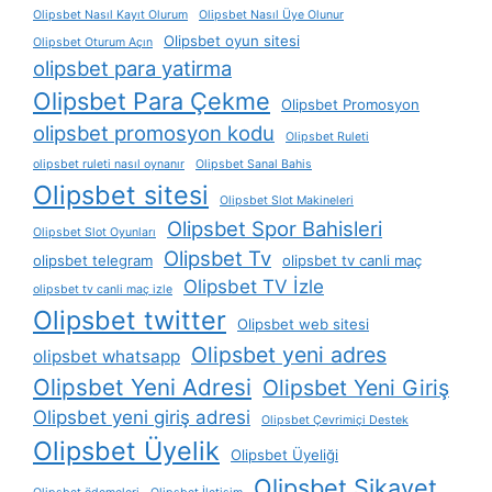
Olipsbet Nasıl Kayıt Olurum
Olipsbet Nasıl Üye Olunur
Olipsbet oyun sitesi
Olipsbet Oturum Açın
olipsbet para yatirma
Olipsbet Para Çekme
Olipsbet Promosyon
olipsbet promosyon kodu
Olipsbet Ruleti
olipsbet ruleti nasıl oynanır
Olipsbet Sanal Bahis
Olipsbet sitesi
Olipsbet Slot Makineleri
Olipsbet Spor Bahisleri
Olipsbet Slot Oyunları
Olipsbet Tv
olipsbet telegram
olipsbet tv canli maç
Olipsbet TV İzle
olipsbet tv canli maç izle
Olipsbet twitter
Olipsbet web sitesi
Olipsbet yeni adres
olipsbet whatsapp
Olipsbet Yeni Adresi
Olipsbet Yeni Giriş
Olipsbet yeni giriş adresi
Olipsbet Çevrimiçi Destek
Olipsbet Üyelik
Olipsbet Üyeliği
Olipsbet Şikayet