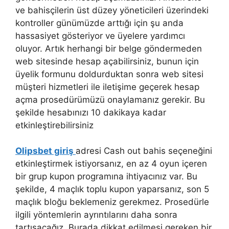
ve bahisçilerin üst düzey yöneticileri üzerindeki
kontroller günümüzde arttığı için şu anda
hassasiyet gösteriyor ve üyelere yardımcı
oluyor. Artık herhangi bir belge göndermeden
web sitesinde hesap açabilirsiniz, bunun için
üyelik formunu doldurduktan sonra web sitesi
müşteri hizmetleri ile iletişime geçerek hesap
açma prosedürümüzü onaylamanız gerekir. Bu
şekilde hesabınızı 10 dakikaya kadar
etkinleştirebilirsiniz
Olipsbet giriş
adresi Cash out bahis seçeneğini
etkinleştirmek istiyorsanız, en az 4 oyun içeren
bir grup kupon programına ihtiyacınız var. Bu
şekilde, 4 maçlık toplu kupon yaparsanız, son 5
maçlık bloğu beklemeniz gerekmez. Prosedürle
ilgili yöntemlerin ayrıntılarını daha sonra
tartışacağız. Burada dikkat edilmesi gereken bir