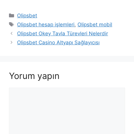
Kategoriler
Olipsbet
Etiketler
Olipsbet hesap işlemleri
,
Olipsbet mobil
Yazı
Olipsbet Okey Tavla Türevleri Nelerdir
dolaşımı
Olipsbet Casino Altyapı Sağlayıcısı
Yorum yapın
Yorum