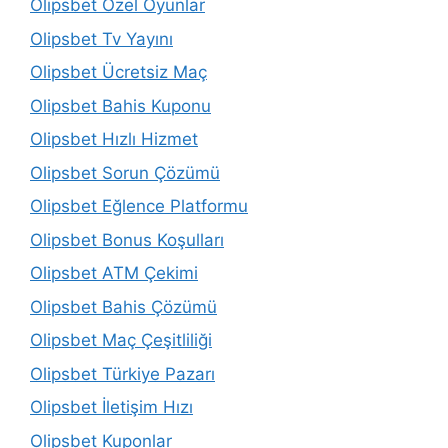
Olipsbet Özel Oyunlar
Olipsbet Tv Yayını
Olipsbet Ücretsiz Maç
Olipsbet Bahis Kuponu
Olipsbet Hızlı Hizmet
Olipsbet Sorun Çözümü
Olipsbet Eğlence Platformu
Olipsbet Bonus Koşulları
Olipsbet ATM Çekimi
Olipsbet Bahis Çözümü
Olipsbet Maç Çeşitliliği
Olipsbet Türkiye Pazarı
Olipsbet İletişim Hızı
Olipsbet Kuponlar