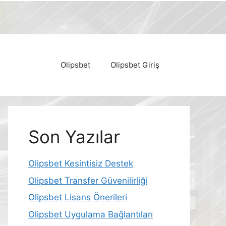
Olipsbet
Olipsbet Giriş
Son Yazılar
Olipsbet Kesintisiz Destek
Olipsbet Transfer Güvenilirliği
Olipsbet Lisans Önerileri
Olipsbet Uygulama Bağlantıları