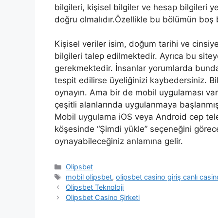
bilgileri, kişisel bilgiler ve hesap bilgiler
doğru olmalıdır.Özellikle bu bölümün boş
Kişisel veriler isim, doğum tarihi ve cinsiye
bilgileri talep edilmektedir. Ayrıca bu sit
gerekmektedir. İnsanlar yorumlarda bundan 
tespit edilirse üyeliğinizi kaybedersiniz. 
oynayın. Ama bir de mobil uygulaması var. 
çeşitli alanlarında uygulanmaya başlanmıştır
Mobil uygulama iOS veya Android cep telef
köşesinde “Şimdi yükle” seçeneğini görecek
oynayabileceğiniz anlamına gelir.
Kategoriler
Olipsbet
Etiketler
mobil olipsbet
,
olipsbet casino giriş canlı casin
Yazı
Olipsbet Teknoloji
dolaşımı
Olipsbet Casino Şirketi