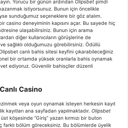
ğlayın. Yorucu bir günün ardından
Olipsbet şimdi
kazanmak istiyorsunuz. Bunun için öncelikle
eyse sunduğumuz seçeneklere bir göz atalım.
 bir casino deneyiminin kapısını açar. Bu sayede hiç
dresine ulaşabilirsiniz. Bunun için arama
ardan diğer kullanıcıların görüşlerine de
ve sağlıklı olduğumuzu görebilirsiniz. Ödüllü
lipsbet canlı bahis sitesi keyfini çıkarabileceğiniz
yonel bir ortamda yüksek oranlarla bahis oynamak
vet ediyoruz. Güvenilir bahisçiler düzenli
 Canlı Casino
ezinmek veya oyun oynamak isteyen herkesin kayıt
ik kayıtları ana sayfadan yapılmaktadır.
Olipsbet
üst köşesinde “Giriş” yazan kırmızı bir buton
ç farklı bölüm göreceksiniz. Bu bölümlerde üyelik