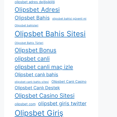
olipsbet adres değişikliği
Olipsbet Adresi
Olipsbet Bahis
olipsbet bahisi güvenli mi
Olipsbet bahisleri
Olipsbet Bahis Sitesi
Olipsbet Bahis Türleri
Olipsbet Bonus
olipsbet canli
olipsbet canli maç izle
Olipsbet canlı bahis
Olipsbet Canlı Casino
olipsbet canlı bahis sitesi
Olipsbet Canlı Destek
Olipsbet Casino Sitesi
olipsbet giris twitter
olipsbet com
Olipsbet Giriş