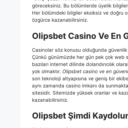
göreceksiniz. Bu bölümlerde üyelik bilgileri,
Her bölümdeki bilgiler eksiksiz ve doğru 
özgürce kazanabilirsiniz.
Olipsbet Casino Ve En G
Casinolar söz konusu olduğunda güvenlik h
Çünkü günümüzde her gün pek çok web site
bazıları internet dilinde dolandırıcılık ola
yok olmaktır.
Olipsbet casino ve en güveni
son teknoloji altyapısına ve geniş bir eki
aynı zamanda casino imkanı da sunmakta o
sitesidir. Sitemizde yüksek oranlar ve kaza
kazanabilirsiniz.
Olipsbet Şimdi Kaydolu