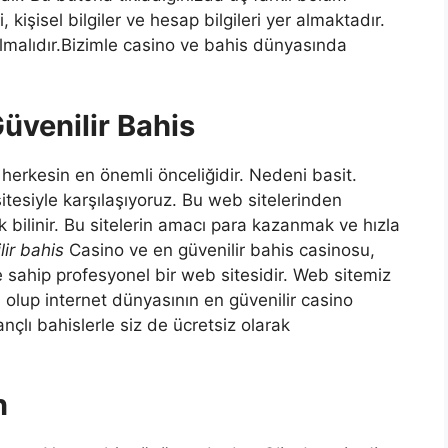
 kişisel bilgiler ve hesap bilgileri yer almaktadır.
olmalıdır.Bizimle casino ve bahis dünyasında
üvenilir Bahis
erkesin en önemli önceliğidir. Nedeni basit.
siyle karşılaşıyoruz. Bu web sitelerinden
rak bilinir. Bu sitelerin amacı para kazanmak ve hızla
lir bahis
Casino ve en güvenilir bahis casinosu,
be sahip profesyonel bir web sitesidir. Web sitemiz
lup internet dünyasının en güvenilir casino
nçlı bahislerle siz de ücretsiz olarak
n