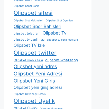
Olipsbet Sanal Bahis
Olipsbet sitesi
Olipsbet Slot Makineleri
Olipsbet Slot Oyunları
Olipsbet Spor Bahisleri
Olipsbet Tv
olipsbet telegram
olipsbet tv canli maç
olipsbet tv canli maç izle
Olipsbet TV İzle
Olipsbet twitter
olipsbet whatsapp
Olipsbet web sitesi
Olipsbet yeni adres
Olipsbet Yeni Adresi
Olipsbet Yeni Giriş
Olipsbet yeni giriş adresi
Olipsbet Çevrimiçi Destek
Olipsbet Üyelik
Olipsbet Üyeliği
Olipsbet ödemeleri