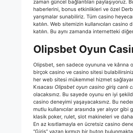
zaman güncel bağlantıları paylaşıyoruz. 
haberlerini, bonus etkinlikleri ve özel Derb
yarışmalar sunabiliriz. Tüm casino heyec
katılın. Web sitemizin kullanıcıları casino
katılın. Bu aynı zamanda internetteki diğer
Olipsbet Oyun Casin
Olipsbet, sen sadece oyununa ve kârına o
birçok casino ve casino sitesi bulabilirsin
her web sitesi mükemmel hizmet sağlayamay
Kısacası
Olipsbet oyun casino giriş canlı 
olacaksınız. Bu sayede oyunu en iyi şekild
casino deneyimi yaşayacaksınız. Bu nedenle
mutlu kullanıcılar arasında yer alıyor gibi
klasik poker, rulet, slot makineleri ve d
En az kısıtlamayla en ücretsiz casino den
“Giriş” yazan kırmızı bir buton bulunmakta