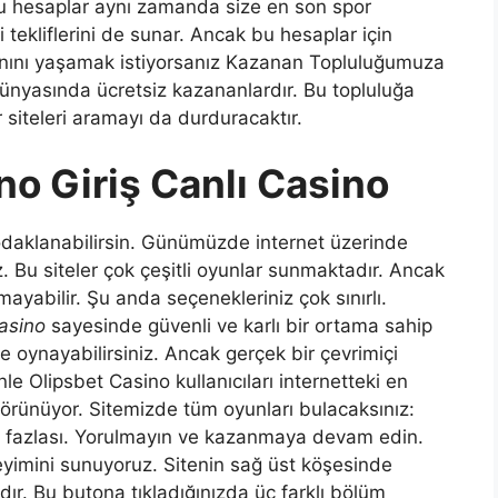
Bu hesaplar aynı zamanda size en son spor
i tekliflerini de sunar. Ancak bu hesaplar için
anını yaşamak istiyorsanız Kazanan Topluluğumuza
 dünyasında ücretsiz kazananlardır. Bu topluluğa
 siteleri aramayı da durduracaktır.
o Giriş Canlı Casino
daklanabilirsin. Günümüzde internet üzerinde
iz. Bu siteler çok çeşitli oyunlar sunmaktadır. Ancak
abilir. Şu anda seçenekleriniz çok sınırlı.
casino
sayesinde güvenli ve karlı bir ortama sahip
e oynayabilirsiniz. Ancak gerçek bir çevrimiçi
 Olipsbet Casino kullanıcıları internetteki en
 görünüyor. Sitemizde tüm oyunları bulacaksınız:
aha fazlası. Yorulmayın ve kazanmaya devam edin.
eyimini sunuyoruz. Sitenin sağ üst köşesinde
dır. Bu butona tıkladığınızda üç farklı bölüm