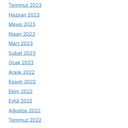
Temmuz 2023
Haziran 2023
Mayıs 2023
Nisan 2023
Mart 2023
Şubat 2023
Ocak 2023
Aralık 2022
Kasım 2022
Ekim 2022
Eylül 2022
Ağustos 2022
Temmuz 2022