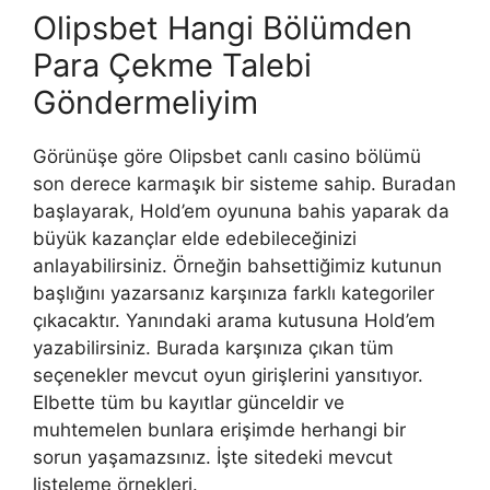
Olipsbet Hangi Bölümden
Para Çekme Talebi
Göndermeliyim
Görünüşe göre Olipsbet canlı casino bölümü
son derece karmaşık bir sisteme sahip. Buradan
başlayarak, Hold’em oyununa bahis yaparak da
büyük kazançlar elde edebileceğinizi
anlayabilirsiniz. Örneğin bahsettiğimiz kutunun
başlığını yazarsanız karşınıza farklı kategoriler
çıkacaktır. Yanındaki arama kutusuna Hold’em
yazabilirsiniz. Burada karşınıza çıkan tüm
seçenekler mevcut oyun girişlerini yansıtıyor.
Elbette tüm bu kayıtlar günceldir ve
muhtemelen bunlara erişimde herhangi bir
sorun yaşamazsınız. İşte sitedeki mevcut
listeleme örnekleri.