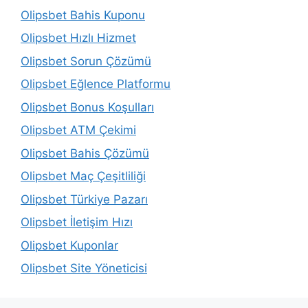
Olipsbet Bahis Kuponu
Olipsbet Hızlı Hizmet
Olipsbet Sorun Çözümü
Olipsbet Eğlence Platformu
Olipsbet Bonus Koşulları
Olipsbet ATM Çekimi
Olipsbet Bahis Çözümü
Olipsbet Maç Çeşitliliği
Olipsbet Türkiye Pazarı
Olipsbet İletişim Hızı
Olipsbet Kuponlar
Olipsbet Site Yöneticisi