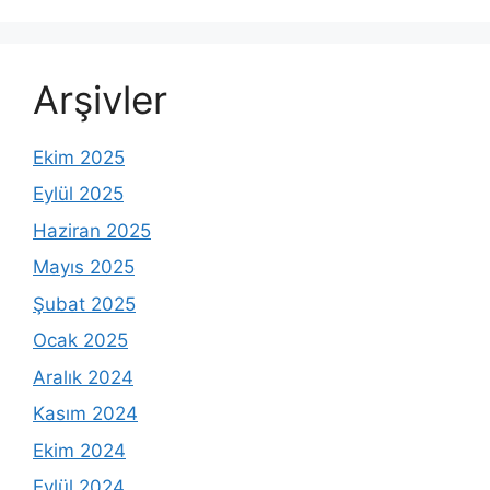
Arşivler
Ekim 2025
Eylül 2025
Haziran 2025
Mayıs 2025
Şubat 2025
Ocak 2025
Aralık 2024
Kasım 2024
Ekim 2024
Eylül 2024