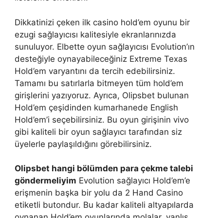
Dikkatinizi çeken ilk casino hold’em oyunu bir
ezugi sağlayıcısı kalitesiyle ekranlarınızda
sunuluyor. Elbette oyun sağlayıcısı Evolution’ın
desteğiyle oynayabileceğiniz Extreme Texas
Hold’em varyantını da tercih edebilirsiniz.
Tamamı bu satırlarla bitmeyen tüm hold’em
girişlerini yazıyoruz. Ayrıca, Olipsbet bulunan
Hold’em çeşidinden kumarhanede English
Hold’em’i seçebilirsiniz. Bu oyun girişinin vivo
gibi kaliteli bir oyun sağlayıcı tarafından siz
üyelerle paylaşıldığını görebilirsiniz.
Olipsbet hangi bölümden para çekme talebi
göndermeliyim
Evolution sağlayıcı Hold’em’e
erişmenin başka bir yolu da 2 Hand Casino
etiketli butondur. Bu kadar kaliteli altyapılarda
oynanan Hold’em oyunlarında molalar, yanlış