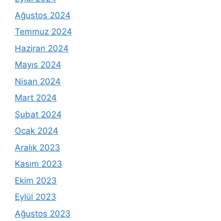
Ağustos 2024
Temmuz 2024
Haziran 2024
Mayıs 2024
Nisan 2024
Mart 2024
Şubat 2024
Ocak 2024
Aralık 2023
Kasım 2023
Ekim 2023
Eylül 2023
Ağustos 2023