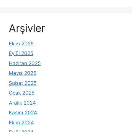
Arşivler
Ekim 2025
Eylül 2025
Haziran 2025
Mayıs 2025
Şubat 2025
Ocak 2025
Aralık 2024
Kasım 2024
Ekim 2024