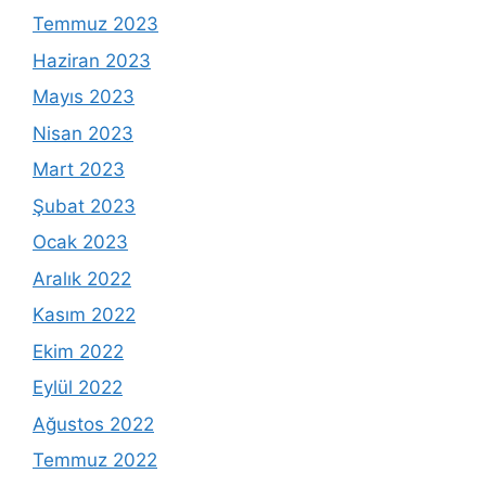
Temmuz 2023
Haziran 2023
Mayıs 2023
Nisan 2023
Mart 2023
Şubat 2023
Ocak 2023
Aralık 2022
Kasım 2022
Ekim 2022
Eylül 2022
Ağustos 2022
Temmuz 2022