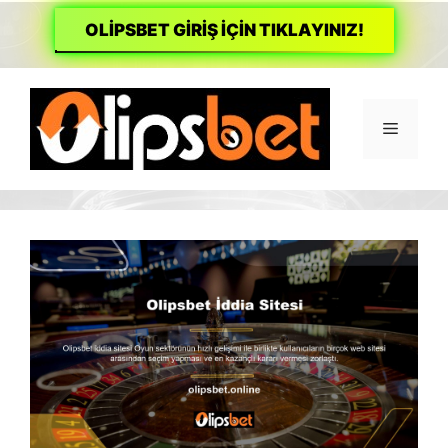
OLİPSBET GİRİŞ İÇİN TIKLAYINIZ!
İçeriğe
atla
Menü