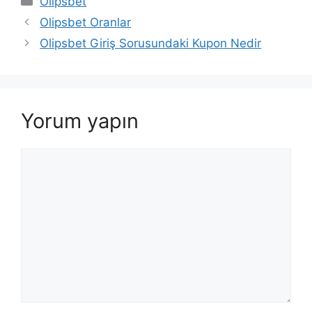
Olipsbet
Yazı
Olipsbet Oranlar
dolaşımı
Olipsbet Giriş Sorusundaki Kupon Nedir
Yorum yapın
Yorum