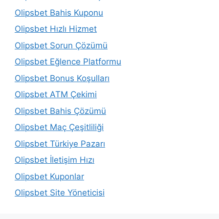
Olipsbet Bahis Kuponu
Olipsbet Hızlı Hizmet
Olipsbet Sorun Çözümü
Olipsbet Eğlence Platformu
Olipsbet Bonus Koşulları
Olipsbet ATM Çekimi
Olipsbet Bahis Çözümü
Olipsbet Maç Çeşitliliği
Olipsbet Türkiye Pazarı
Olipsbet İletişim Hızı
Olipsbet Kuponlar
Olipsbet Site Yöneticisi