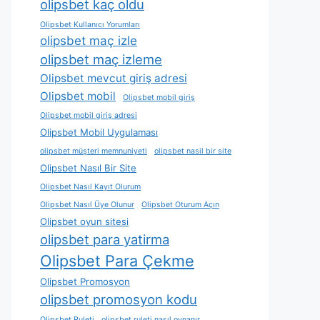
olipsbet kaç oldu
Olipsbet Kullanıcı Yorumları
olipsbet maç izle
olipsbet maç izleme
Olipsbet mevcut giriş adresi
Olipsbet mobil
Olipsbet mobil giriş
Olipsbet mobil giriş adresi
Olipsbet Mobil Uygulaması
olipsbet müşteri memnuniyeti
olipsbet nasil bir site
Olipsbet Nasıl Bir Site
Olipsbet Nasıl Kayıt Olurum
Olipsbet Nasıl Üye Olunur
Olipsbet Oturum Açın
Olipsbet oyun sitesi
olipsbet para yatirma
Olipsbet Para Çekme
Olipsbet Promosyon
olipsbet promosyon kodu
Olipsbet Ruleti
olipsbet ruleti nasıl oynanır