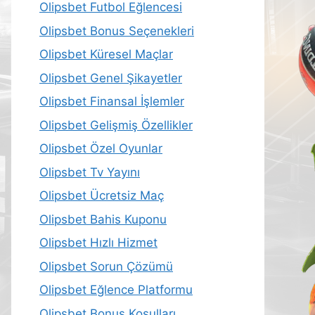
Olipsbet Futbol Eğlencesi
Olipsbet Bonus Seçenekleri
Olipsbet Küresel Maçlar
Olipsbet Genel Şikayetler
Olipsbet Finansal İşlemler
Olipsbet Gelişmiş Özellikler
Olipsbet Özel Oyunlar
Olipsbet Tv Yayını
Olipsbet Ücretsiz Maç
Olipsbet Bahis Kuponu
Olipsbet Hızlı Hizmet
Olipsbet Sorun Çözümü
Olipsbet Eğlence Platformu
Olipsbet Bonus Koşulları