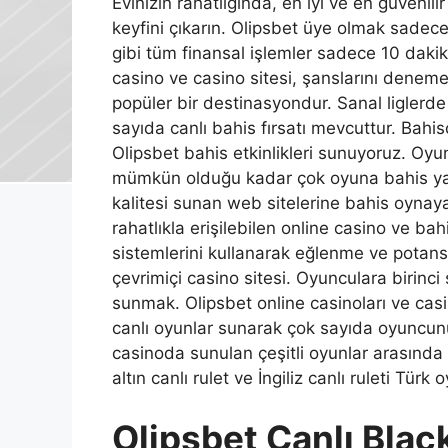
Evinizin rahatlığında, en iyi ve en güvenili
keyfini çıkarın. Olipsbet üye olmak sadece
gibi tüm finansal işlemler sadece 10 daki
casino ve casino sitesi, şanslarını dene
popüler bir destinasyondur. Sanal liglerde 
sayıda canlı bahis fırsatı mevcuttur. Bahisç
Olipsbet bahis etkinlikleri sunuyoruz. Oyun
mümkün olduğu kadar çok oyuna bahis yap
kalitesi sunan web sitelerine bahis oynaya
rahatlıkla erişilebilen online casino ve ba
sistemlerini kullanarak eğlenme ve potans
çevrimiçi casino sitesi. Oyunculara birinci sı
sunmak. Olipsbet online casinoları ve casi
canlı oyunlar sunarak çok sayıda oyuncunu
casinoda sunulan çeşitli oyunlar arasında ca
altın canlı rulet ve İngiliz canlı ruleti Tür
Olipsbet Canlı Blac