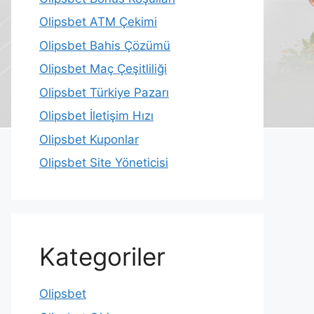
Olipsbet ATM Çekimi
Olipsbet Bahis Çözümü
Olipsbet Maç Çeşitliliği
Olipsbet Türkiye Pazarı
Olipsbet İletişim Hızı
Olipsbet Kuponlar
Olipsbet Site Yöneticisi
Kategoriler
Olipsbet