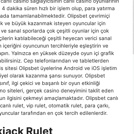
r canlı casino sağlayıcısının canlı casino oyunlarının
 4 dakika süren hızlı bir işlem olup, para yatırma
kada tamamlanabilmektedir. Olipsbet çevrimiçi
mek ve büyük kazanmak isteyen oyuncular için
ve sanal sporlarda çok çeşitli oyunlar için çok
ilerin katılabileceği çeşitli heyecan verici sanal
 içeriğini oyuncunun tercihleriyle eşleştirin ve
ın. Yalnızca en yüksek düzeyde oyun içi grafik
bilirsiniz. Cep telefonlarından ve tabletlerden
his sitesi Olipsbet üyelerine Android ve iOS işletim
iyel olarak kazanma şansı sunuyor. Olipsbet
nıf, ilgi çekici ve başarılı bir oyun etkinliği
no siteleri, gerçek casino deneyimini taklit eden
n ilgisini çekmeyi amaçlamaktadır. Olipsbet canlı
nlı rulet, vip rulet, otomatik rulet, para çarkı,
k oyuncular tarafından en çok tercih edilenlerdir.
kjack Rulet