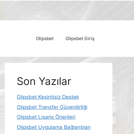
Olipsbet
Olipsbet Giriş
Son Yazılar
Olipsbet Kesintisiz Destek
Olipsbet Transfer Güvenilirliği
Olipsbet Lisans Önerileri
Olipsbet Uygulama Bağlantıları