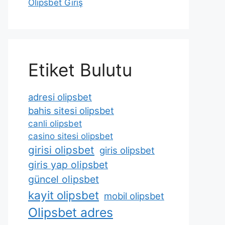
Olipsbet Giriş
Etiket Bulutu
adresi olipsbet
bahis sitesi olipsbet
canli olipsbet
casino sitesi olipsbet
girisi olipsbet
giris olipsbet
giris yap olipsbet
güncel olipsbet
kayit olipsbet
mobil olipsbet
Olipsbet adres