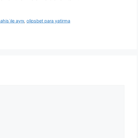
his i̇le aynı
,
olipsbet para yatirma