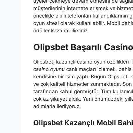
üyeler çekmeye devam etmesini de sağlar. 
müşterilerinin internete erişmek ve hizmet
öncelikle akıllı telefonları kullandıklarının 
oyun sitesi olarak kullanılabilir. Mobil bah
ödüller kazanabilirsiniz.
Olipsbet Başarılı Casin
Olipsbet, kazançlı casino oyun özellikleri
casino oyunu
canlı maçları izlemek, bahis
kendisine bir isim yaptı. Bugün Olipsbet,
ve çok kaliteli hizmetler sunmaktadır. Son
tarafından kabul görmüştür. Tüm kullanıcıla
çok az şikayet aldık. Yani önümüzdeki yıll
adımlarla ilerliyoruz.
Olipsbet Kazançlı Mobil Bahi