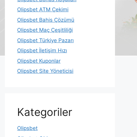
Olipsbet ATM Çekimi
Olipsbet Bahis Çözümü
Olipsbet Maç Çeşitliliği
Olipsbet Türkiye Pazarı
Olipsbet İletişim Hızı
Olipsbet Kuponlar
Olipsbet Site Yöneticisi
Kategoriler
Olipsbet