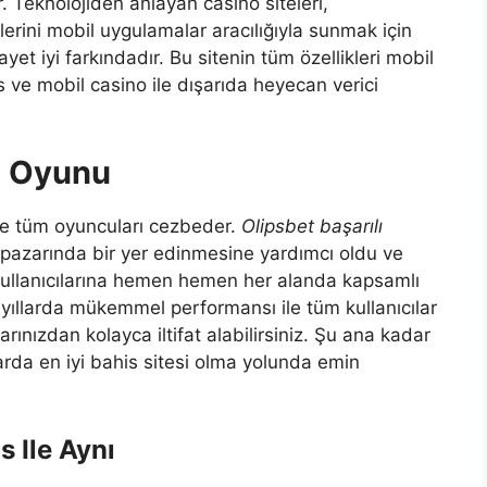
Teknolojiden anlayan casino siteleri,
lerini mobil uygulamalar aracılığıyla sunmak için
gayet iyi farkındadır. Bu sitenin tüm özellikleri mobil
is ve mobil casino ile dışarıda heyecan verici
o Oyunu
 ile tüm oyuncuları cezbeder.
Olipsbet başarılı
 pazarında bir yer edinmesine yardımcı oldu ve
 kullanıcılarına hemen hemen her alanda kapsamlı
 yıllarda mükemmel performansı ile tüm kullanıcılar
rınızdan kolayca iltifat alabilirsiniz. Şu ana kadar
arda en iyi bahis sitesi olma yolunda emin
s Ile Aynı