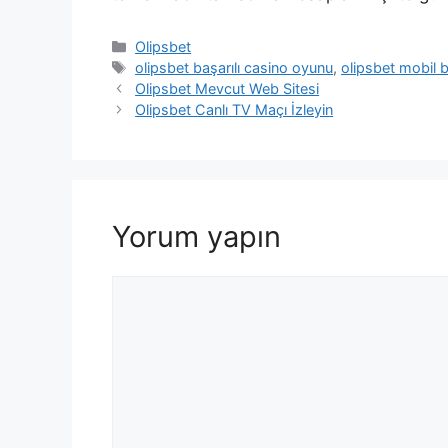
Kategoriler
Olipsbet
Etiketler
olipsbet başarılı casino oyunu
,
olipsbet mobil ba
Yazı
Olipsbet Mevcut Web Sitesi
dolaşımı
Olipsbet Canlı TV Maçı İzleyin
Yorum yapın
Yorum