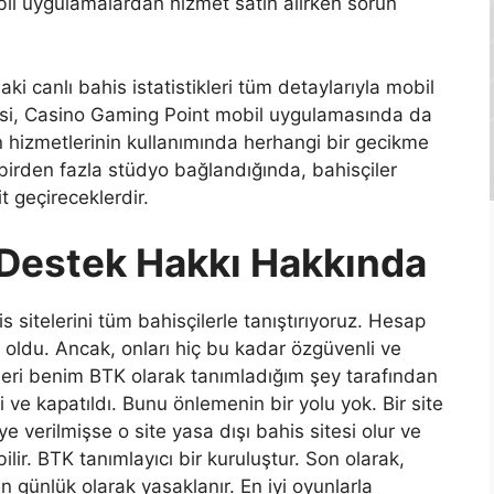
bil uygulamalardan hizmet satın alırken sorun
 canlı bahis istatistikleri tüm detaylarıyla mobil
si, Casino Gaming Point mobil uygulamasında da
 hizmetlerinin kullanımında herhangi bir gecikme
birden fazla stüdyo bağlandığında, bahisçiler
 geçireceklerdir.
Destek Hakkı Hakkında
 sitelerini tüm bahisçilerle tanıştırıyoruz. Hesap
m oldu. Ancak, onları hiç bu kadar özgüvenli ve
eri benim BTK olarak tanımladığım şey tarafından
 ve kapatıldı. Bunu önlemenin bir yolu yok. Bir site
ye verilmişse o site yasa dışı bahis sitesi olur ve
r. BTK tanımlayıcı bir kuruluştur. Son olarak,
n günlük olarak yasaklanır. En iyi oyunlarla