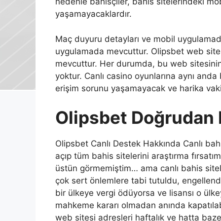
nedenle bahisçiler, bahis sitelerindeki mo
yaşamayacaklardır.
Maç duyuru detayları ve mobil uygulamadaki
uygulamada mevcuttur. Olipsbet web site
mevcuttur. Her durumda, bu web sitesinin
yoktur. Canlı casino oyunlarına aynı anda 
erişim sorunu yaşamayacak ve harika vakit
Olipsbet Doğrudan 
Olipsbet Canlı Destek Hakkında Canlı bahis
açıp tüm bahis sitelerini araştırma fırsatı
üstün görmemiştim… ama canlı bahis sitel
çok sert önlemlere tabi tutuldu, engellendi
bir ülkeye vergi ödüyorsa ve lisansı o ülke
mahkeme kararı olmadan anında kapatılabili
web sitesi adresleri haftalık ve hatta baze