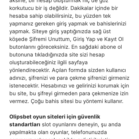
aksine, bir hesap oluşturmak hiç de göz
korkutucu bir iş değildir. Dakikalar içinde bir
hesaba sahip olabilirsiniz, bu yüzden tek
yapmanız gereken giriş yapmak ve bahislerinizi
yapmak. Siteye giriş yaptığınızda sağ üst
köşede Şifremi Unuttum, Giriş Yap ve Kayıt Ol
butonlarını göreceksiniz. En sağdaki abone ol
butonuna tıkladığınızda site sizi hesap
oluşturabileceğiniz ilgili sayfaya
yönlendirecektir. Açılan formda sizden kullanıcı
adınızı, şifrenizi ve para çekme şifrenizi girmeniz
istenecektir. Hesabınızı ve gelirinizi korumak için
bu site, bu şifreyi girmeden para çekmenize izin
vermez. Çoğu bahis sitesi bu yöntemi kullanır.
Olipsbet oyun siteleri için güvenlik
standartları
slot oyunlarını deneyin, şu anda
yapılmakta olan oyunlar, telefonunuzda