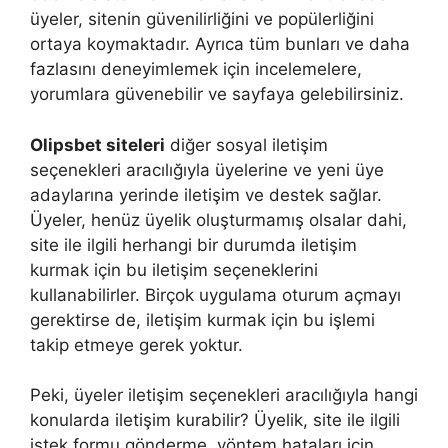
üyeler, sitenin güvenilirliğini ve popülerliğini
ortaya koymaktadır. Ayrıca tüm bunları ve daha
fazlasını deneyimlemek için incelemelere,
yorumlara güvenebilir ve sayfaya gelebilirsiniz.
Olipsbet siteleri
diğer sosyal iletişim
seçenekleri aracılığıyla üyelerine ve yeni üye
adaylarına yerinde iletişim ve destek sağlar.
Üyeler, henüz üyelik oluşturmamış olsalar dahi,
site ile ilgili herhangi bir durumda iletişim
kurmak için bu iletişim seçeneklerini
kullanabilirler. Birçok uygulama oturum açmayı
gerektirse de, iletişim kurmak için bu işlemi
takip etmeye gerek yoktur.
Peki, üyeler iletişim seçenekleri aracılığıyla hangi
konularda iletişim kurabilir? Üyelik, site ile ilgili
istek formu gönderme, yöntem hataları için