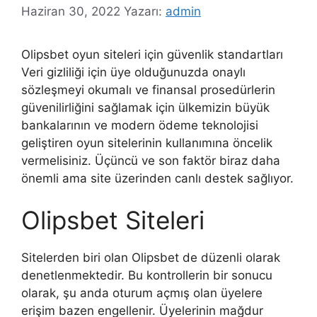
Haziran 30, 2022
Yazarı:
admin
Olipsbet oyun siteleri için güvenlik standartları
Veri gizliliği için üye olduğunuzda onaylı
sözleşmeyi okumalı ve finansal prosedürlerin
güvenilirliğini sağlamak için ülkemizin büyük
bankalarının ve modern ödeme teknolojisi
geliştiren oyun sitelerinin kullanımına öncelik
vermelisiniz. Üçüncü ve son faktör biraz daha
önemli ama site üzerinden canlı destek sağlıyor.
Olipsbet Siteleri
Sitelerden biri olan Olipsbet de düzenli olarak
denetlenmektedir. Bu kontrollerin bir sonucu
olarak, şu anda oturum açmış olan üyelere
erişim bazen engellenir. Üyelerinin mağdur