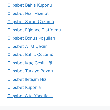
Olipsbet Bahis Kuponu
Olipsbet Hızlı Hizmet
Olipsbet Sorun Çözümü
Olipsbet Eğlence Platformu
Olipsbet Bonus Koşulları
Olipsbet ATM Çekimi
Olipsbet Bahis Çözümü
Olipsbet Maç Çeşitliliği
Olipsbet Türkiye Pazarı
Olipsbet İletişim Hızı
Olipsbet Kuponlar
Olipsbet Site Yöneticisi