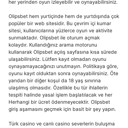
her yerinden oyun izleyebilir ve oynayabilirsiniz.
Olipsbet hem yurtiçinde hem de yurtdışında çok
popüler bir web sitesidir. Bu çevrim içi kumar
sitesi, kullanıcılarına yüzlerce oyun ve aktivite
sunmaktadır. Olipsbet ile oturum açmak
kolaydır. Kullandığınız arama motorunu
kullanarak Olipsbet açılış sayfasına kısa sürede
ulaşabilirsiniz. Lütfen kayıt olmadan oyunu
oynayamayacağınızı unutmayın. Politikaya göre,
oyunu kayıt olduktan sonra oynayabilirsiniz. Öte
yandan bir diğer koşul da 18 yaş sınırına
ulaşılmış olmasıdır. Özellikle bu tür ihlallerin
tespiti halinde yasal işlem başlatılacak ve her
Herhangi bir ücret ödenmeyecektir. Olipsbet
giriş aşamasını geçmek için basit bir şey yapın.
Türk casino ve canlı casino severlerin buluşma