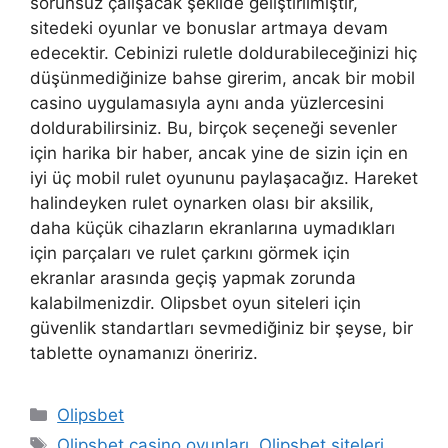
sorunsuz çalışacak şekilde geliştirilmiştir,
sitedeki oyunlar ve bonuslar artmaya devam
edecektir. Cebinizi ruletle doldurabileceğinizi hiç
düşünmediğinize bahse girerim, ancak bir mobil
casino uygulamasıyla aynı anda yüzlercesini
doldurabilirsiniz. Bu, birçok seçeneği sevenler
için harika bir haber, ancak yine de sizin için en
iyi üç mobil rulet oyununu paylaşacağız. Hareket
halindeyken rulet oynarken olası bir aksilik,
daha küçük cihazların ekranlarına uymadıkları
için parçaları ve rulet çarkını görmek için
ekranlar arasında geçiş yapmak zorunda
kalabilmenizdir. Olipsbet oyun siteleri için
güvenlik standartları sevmediğiniz bir şeyse, bir
tablette oynamanızı öneririz.
Kategoriler
Olipsbet
Etiketler
Olipsbet casino oyunları
,
Olipsbet siteleri