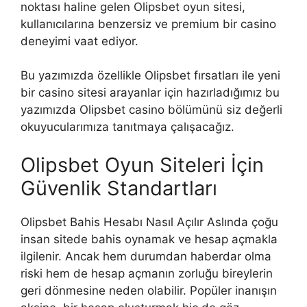
noktası haline gelen Olipsbet oyun sitesi,
kullanıcılarına benzersiz ve premium bir casino
deneyimi vaat ediyor.
Bu yazımızda özellikle Olipsbet fırsatları ile yeni
bir casino sitesi arayanlar için hazırladığımız bu
yazımızda Olipsbet casino bölümünü siz değerli
okuyucularımıza tanıtmaya çalışacağız.
Olipsbet Oyun Siteleri İçin
Güvenlik Standartları
Olipsbet Bahis Hesabı Nasıl Açılır Aslında çoğu
insan sitede bahis oynamak ve hesap açmakla
ilgilenir. Ancak hem durumdan haberdar olma
riski hem de hesap açmanın zorluğu bireylerin
geri dönmesine neden olabilir. Popüler inanışın