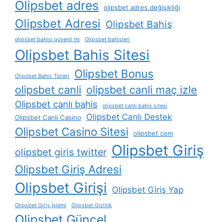
Olipsbet adres
olipsbet adres değişikliği
Olipsbet Adresi
Olipsbet Bahis
olipsbet bahisi güvenli mi
Olipsbet bahisleri
Olipsbet Bahis Sitesi
Olipsbet Bonus
Olipsbet Bahis Türleri
olipsbet canli
olipsbet canli maç izle
Olipsbet canlı bahis
olipsbet canlı bahis sitesi
Olipsbet Canlı Destek
Olipsbet Canlı Casino
Olipsbet Casino Sitesi
olipsbet com
Olipsbet Giriş
olipsbet giris twitter
Olipsbet Giriş Adresi
Olipsbet Girişi
Olipsbet Giriş Yap
Olipsbet Giriş İşlemi
Olipsbet Gizlilik
Olipsbet Güncel