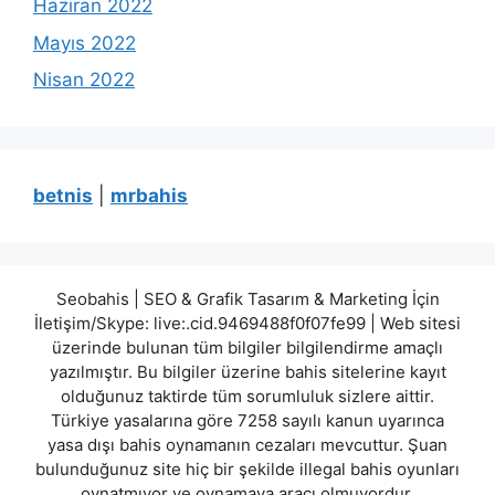
Haziran 2022
Mayıs 2022
Nisan 2022
betnis
|
mrbahis
Seobahis | SEO & Grafik Tasarım & Marketing İçin
İletişim/Skype: live:.cid.9469488f0f07fe99 | Web sitesi
üzerinde bulunan tüm bilgiler bilgilendirme amaçlı
yazılmıştır. Bu bilgiler üzerine bahis sitelerine kayıt
olduğunuz taktirde tüm sorumluluk sizlere aittir.
Türkiye yasalarına göre 7258 sayılı kanun uyarınca
yasa dışı bahis oynamanın cezaları mevcuttur. Şuan
bulunduğunuz site hiç bir şekilde illegal bahis oyunları
oynatmıyor ve oynamaya aracı olmuyordur.