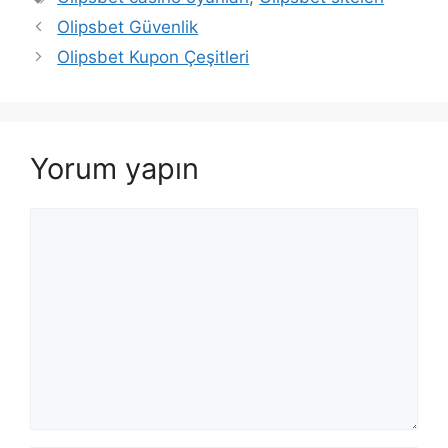
Yazı
Olipsbet Güvenlik
dolaşımı
Olipsbet Kupon Çeşitleri
Yorum yapın
Yorum