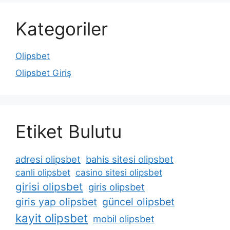
Kategoriler
Olipsbet
Olipsbet Giriş
Etiket Bulutu
adresi olipsbet
bahis sitesi olipsbet
canli olipsbet
casino sitesi olipsbet
girisi olipsbet
giris olipsbet
giris yap olipsbet
güncel olipsbet
kayit olipsbet
mobil olipsbet