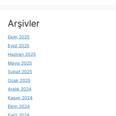
Arşivler
Ekim 2025
Eylül 2025
Haziran 2025
Mayıs 2025
Şubat 2025
Ocak 2025
Aralık 2024
Kasım 2024
Ekim 2024
Eylül 2024