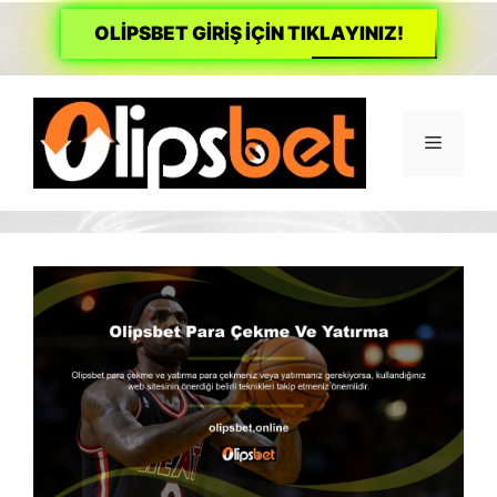
OLİPSBET GİRİŞ İÇİN TIKLAYINIZ!
İçeriğe
atla
Menü