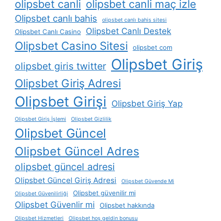
olipsbet canli
olipsbet canli maç izle
Olipsbet canlı bahis
olipsbet canlı bahis sitesi
Olipsbet Canlı Destek
Olipsbet Canlı Casino
Olipsbet Casino Sitesi
olipsbet com
Olipsbet Giriş
olipsbet giris twitter
Olipsbet Giriş Adresi
Olipsbet Girişi
Olipsbet Giriş Yap
Olipsbet Giriş İşlemi
Olipsbet Gizlilik
Olipsbet Güncel
Olipsbet Güncel Adres
olipsbet güncel adresi
Olipsbet Güncel Giriş Adresi
Olipsbet Güvende Mi
Olipsbet güvenilir mi
Olipsbet Güvenilirliği
Olipsbet Güvenlir mi
Olipsbet hakkında
Olipsbet Hizmetleri
Olipsbet hoş geldin bonusu