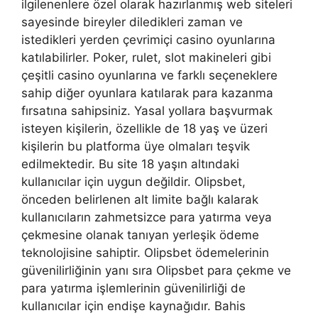
ilgilenenlere özel olarak hazırlanmış web siteleri
sayesinde bireyler diledikleri zaman ve
istedikleri yerden çevrimiçi casino oyunlarına
katılabilirler. Poker, rulet, slot makineleri gibi
çeşitli casino oyunlarına ve farklı seçeneklere
sahip diğer oyunlara katılarak para kazanma
fırsatına sahipsiniz. Yasal yollara başvurmak
isteyen kişilerin, özellikle de 18 yaş ve üzeri
kişilerin bu platforma üye olmaları teşvik
edilmektedir. Bu site 18 yaşın altındaki
kullanıcılar için uygun değildir. Olipsbet,
önceden belirlenen alt limite bağlı kalarak
kullanıcıların zahmetsizce para yatırma veya
çekmesine olanak tanıyan yerleşik ödeme
teknolojisine sahiptir. Olipsbet ödemelerinin
güvenilirliğinin yanı sıra Olipsbet para çekme ve
para yatırma işlemlerinin güvenilirliği de
kullanıcılar için endişe kaynağıdır. Bahis