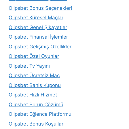
Olipsbet Bonus Seçenekleri
Olipsbet Küresel Maçlar
Olipsbet Genel Şikayetler
Olipsbet Finansal İşlemler
Olipsbet Gelişmiş Özellikler
Olipsbet Özel Oyunlar
Olipsbet Tv Yayını
Olipsbet Ücretsiz Maç
Olipsbet Bahis Kuponu
Olipsbet Hızlı Hizmet
Olipsbet Sorun Çözümü
Olipsbet Eğlence Platformu
Olipsbet Bonus Koşulları