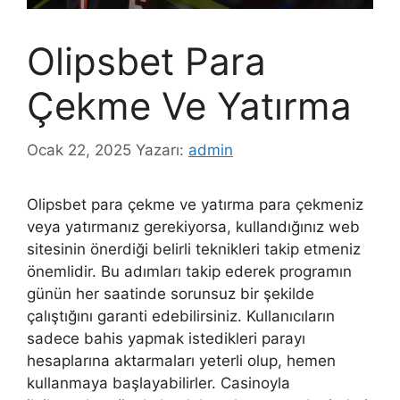
Olipsbet Para
Çekme Ve Yatırma
Ocak 22, 2025
Yazarı:
admin
Olipsbet para çekme ve yatırma para çekmeniz
veya yatırmanız gerekiyorsa, kullandığınız web
sitesinin önerdiği belirli teknikleri takip etmeniz
önemlidir. Bu adımları takip ederek programın
günün her saatinde sorunsuz bir şekilde
çalıştığını garanti edebilirsiniz. Kullanıcıların
sadece bahis yapmak istedikleri parayı
hesaplarına aktarmaları yeterli olup, hemen
kullanmaya başlayabilirler. Casinoyla