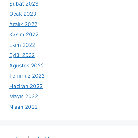
Şubat 2023
Ocak 2023
Aralık 2022
Kasım 2022
Ekim 2022
Eylül 2022
Ağustos 2022
Temmuz 2022
Haziran 2022
Mayıs 2022
Nisan 2022