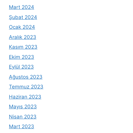
Mart 2024
Şubat 2024
Ocak 2024
Aralık 2023
Kasım 2023
Ekim 2023
Eylül 2023
Ağustos 2023
Temmuz 2023
Haziran 2023
Mayıs 2023
Nisan 2023
Mart 2023