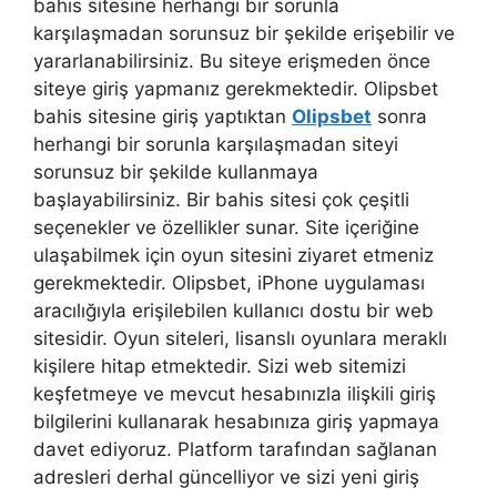
bahis sitesine herhangi bir sorunla
karşılaşmadan sorunsuz bir şekilde erişebilir ve
yararlanabilirsiniz. Bu siteye erişmeden önce
siteye giriş yapmanız gerekmektedir. Olipsbet
bahis sitesine giriş yaptıktan
Olipsbet
sonra
herhangi bir sorunla karşılaşmadan siteyi
sorunsuz bir şekilde kullanmaya
başlayabilirsiniz. Bir bahis sitesi çok çeşitli
seçenekler ve özellikler sunar. Site içeriğine
ulaşabilmek için oyun sitesini ziyaret etmeniz
gerekmektedir. Olipsbet, iPhone uygulaması
aracılığıyla erişilebilen kullanıcı dostu bir web
sitesidir. Oyun siteleri, lisanslı oyunlara meraklı
kişilere hitap etmektedir. Sizi web sitemizi
keşfetmeye ve mevcut hesabınızla ilişkili giriş
bilgilerini kullanarak hesabınıza giriş yapmaya
davet ediyoruz. Platform tarafından sağlanan
adresleri derhal güncelliyor ve sizi yeni giriş