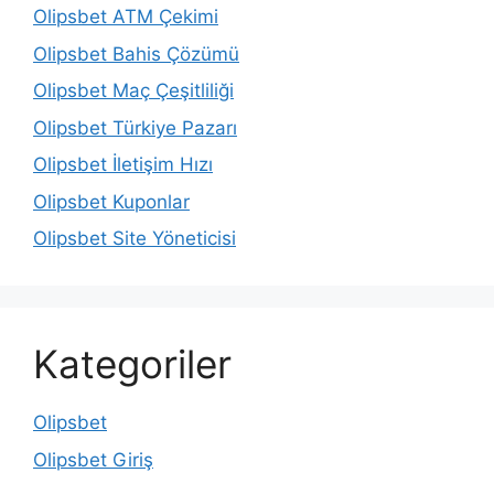
Olipsbet ATM Çekimi
Olipsbet Bahis Çözümü
Olipsbet Maç Çeşitliliği
Olipsbet Türkiye Pazarı
Olipsbet İletişim Hızı
Olipsbet Kuponlar
Olipsbet Site Yöneticisi
Kategoriler
Olipsbet
Olipsbet Giriş