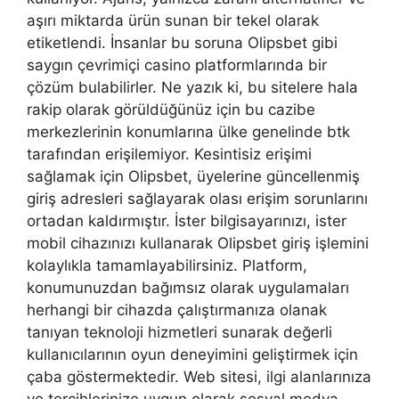
aşırı miktarda ürün sunan bir tekel olarak
etiketlendi. İnsanlar bu soruna Olipsbet gibi
saygın çevrimiçi casino platformlarında bir
çözüm bulabilirler. Ne yazık ki, bu sitelere hala
rakip olarak görüldüğünüz için bu cazibe
merkezlerinin konumlarına ülke genelinde btk
tarafından erişilemiyor. Kesintisiz erişimi
sağlamak için Olipsbet, üyelerine güncellenmiş
giriş adresleri sağlayarak olası erişim sorunlarını
ortadan kaldırmıştır. İster bilgisayarınızı, ister
mobil cihazınızı kullanarak Olipsbet giriş işlemini
kolaylıkla tamamlayabilirsiniz. Platform,
konumunuzdan bağımsız olarak uygulamaları
herhangi bir cihazda çalıştırmanıza olanak
tanıyan teknoloji hizmetleri sunarak değerli
kullanıcılarının oyun deneyimini geliştirmek için
çaba göstermektedir. Web sitesi, ilgi alanlarınıza
ve tercihlerinize uygun olarak sosyal medya