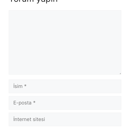
Yorum
İsim
E-
posta
İnternet
sitesi