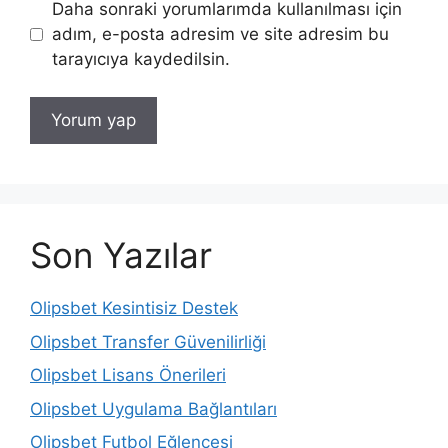
Daha sonraki yorumlarımda kullanılması için
adım, e-posta adresim ve site adresim bu
tarayıcıya kaydedilsin.
Son Yazılar
Olipsbet Kesintisiz Destek
Olipsbet Transfer Güvenilirliği
Olipsbet Lisans Önerileri
Olipsbet Uygulama Bağlantıları
Olipsbet Futbol Eğlencesi