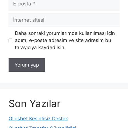
E-
posta
İnternet
sitesi
Daha sonraki yorumlarımda kullanılması için
adım, e-posta adresim ve site adresim bu
tarayıcıya kaydedilsin.
Son Yazılar
Olipsbet Kesintisiz Destek