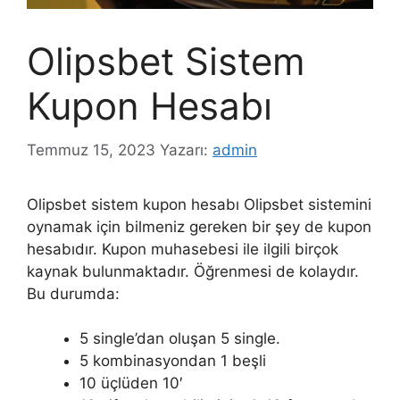
Olipsbet Sistem
Kupon Hesabı
Temmuz 15, 2023
Yazarı:
admin
Olipsbet sistem kupon hesabı Olipsbet sistemini
oynamak için bilmeniz gereken bir şey de kupon
hesabıdır. Kupon muhasebesi ile ilgili birçok
kaynak bulunmaktadır. Öğrenmesi de kolaydır.
Bu durumda:
5 single’dan oluşan 5 single.
5 kombinasyondan 1 beşli
10 üçlüden 10′