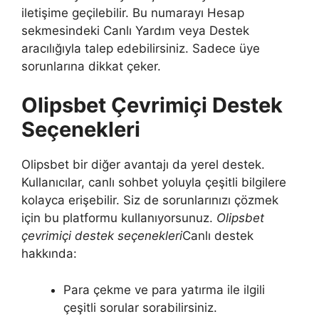
iletişime geçilebilir. Bu numarayı Hesap
sekmesindeki Canlı Yardım veya Destek
aracılığıyla talep edebilirsiniz. Sadece üye
sorunlarına dikkat çeker.
Olipsbet Çevrimiçi Destek
Seçenekleri
Olipsbet bir diğer avantajı da yerel destek.
Kullanıcılar, canlı sohbet yoluyla çeşitli bilgilere
kolayca erişebilir. Siz de sorunlarınızı çözmek
için bu platformu kullanıyorsunuz.
Olipsbet
çevrimiçi destek seçenekleri
Canlı destek
hakkında:
Para çekme ve para yatırma ile ilgili
çeşitli sorular sorabilirsiniz.