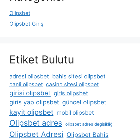
Olipsbet
Olipsbet Giriş
Etiket Bulutu
adresi olipsbet
bahis sitesi olipsbet
canli olipsbet
casino sitesi olipsbet
girisi olipsbet
giris olipsbet
giris yap olipsbet
güncel olipsbet
kayit olipsbet
mobil olipsbet
Olipsbet adres
olipsbet adres değişikliği
Olipsbet Adresi
Olipsbet Bahis