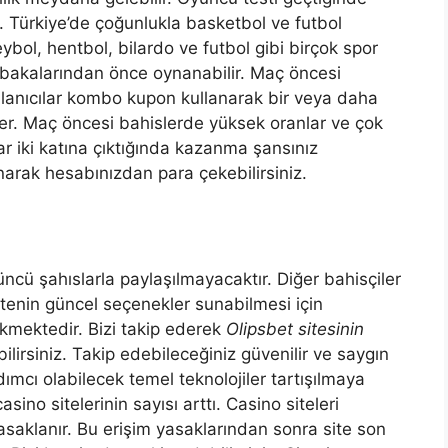
r. Türkiye’de çoğunlukla basketbol ve futbol
bol, hentbol, bilardo ve futbol gibi birçok spor
abakalarından önce oynanabilir. Maç öncesi
llanıcılar kombo kupon kullanarak bir veya daha
er. Maç öncesi bahislerde yüksek oranlar ve çok
lar iki katına çıktığında kazanma şansınız
narak hesabınızdan para çekebilirsiniz.
üncü şahıslarla paylaşılmayacaktır. Diğer bahisçiler
 sitenin güncel seçenekler sunabilmesi için
kmektedir. Bizi takip ederek
Olipsbet sitesinin
bilirsiniz. Takip edebileceğiniz güvenilir ve saygın
ımcı olabilecek temel teknolojiler tartışılmaya
no sitelerinin sayısı arttı. Casino siteleri
yasaklanır. Bu erişim yasaklarından sonra site son