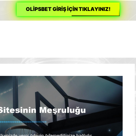
OLİPSBET GİRİŞ İÇİN TIKLAYINIZ!