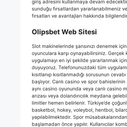
giriş adresini kullanmaya devam edecektir. 
sunduğu fırsatlardan yararlanabilmeniz ve
fırsatları ve avantajları hakkında bilgilendi
Olipsbet Web Sitesi
Slot makinelerinde şansınızı denemek için c
oyunculara karşı oynayabilirsiniz. Gerçek 
uygulamayı en iyi şekilde yararlanmak içi
duyuyoruz. Telefonunuzdaki tüm uygulamalar
kısıtlanıp kısıtlanmadığı sorusunun ceva
başlıyor. Canlı casino ve spor bahislerinin
aynı casino oyununda veya canlı casino
arızası veya dolandırıcılık meydana gelebi
limitler hemen belirlenir. Türkiye’de çoğu
basketbol, hokey, voleybol, hentbol, bilar
yapılabilmektedir. Spor müsabakalarından
başlamadan önce yapılır. Kullanıcılar kom