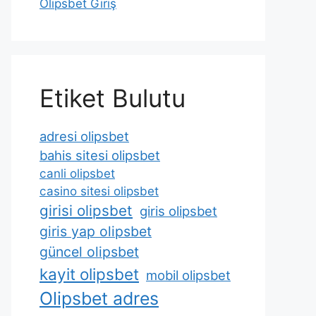
Olipsbet Giriş
Etiket Bulutu
adresi olipsbet
bahis sitesi olipsbet
canli olipsbet
casino sitesi olipsbet
girisi olipsbet
giris olipsbet
giris yap olipsbet
güncel olipsbet
kayit olipsbet
mobil olipsbet
Olipsbet adres