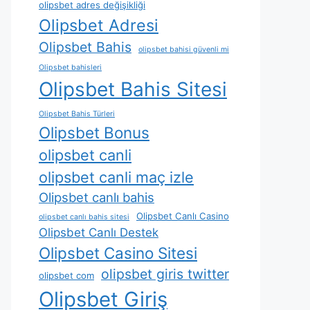
olipsbet adres değişikliği
Olipsbet Adresi
Olipsbet Bahis
olipsbet bahisi güvenli mi
Olipsbet bahisleri
Olipsbet Bahis Sitesi
Olipsbet Bahis Türleri
Olipsbet Bonus
olipsbet canli
olipsbet canli maç izle
Olipsbet canlı bahis
Olipsbet Canlı Casino
olipsbet canlı bahis sitesi
Olipsbet Canlı Destek
Olipsbet Casino Sitesi
olipsbet giris twitter
olipsbet com
Olipsbet Giriş