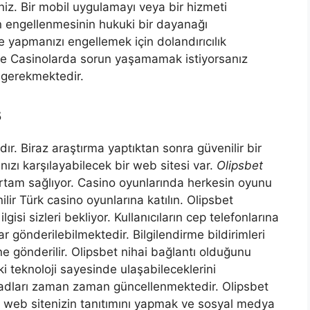
iniz. Bir mobil uygulamayı veya bir hizmeti
imin engellenmesinin hukuki bir dayanağı
yapmanızı engellemek için dolandırıcılık
ri ve Casinolarda sorun yaşamamak istiyorsanız
z gerekmektedir.
s
r. Biraz araştırma yaptıktan sonra güvenilir bir
nızı karşılayabilecek bir web sitesi var.
Olipsbet
ortam sağlıyor. Casino oyunlarında herkesin oyunu
lir Türk casino oyunlarına katılın. Olipsbet
lgisi sizleri bekliyor. Kullanıcıların cep telefonlarına
r gönderilebilmektedir. Bilgilendirme bildirimleri
ne gönderilir. Olipsbet nihai bağlantı olduğunu
ki teknoloji sayesinde ulaşabileceklerini
 adları zaman zaman güncellenmektedir. Olipsbet
in web sitenizin tanıtımını yapmak ve sosyal medya