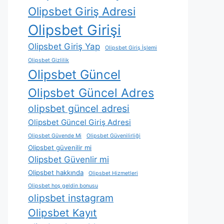
Olipsbet Giriş Adresi
Olipsbet Girişi
Olipsbet Giriş Yap
Olipsbet Giriş İşlemi
Olipsbet Gizlilik
Olipsbet Güncel
Olipsbet Güncel Adres
olipsbet güncel adresi
Olipsbet Güncel Giriş Adresi
Olipsbet Güvende Mi
Olipsbet Güvenilirliği
Olipsbet güvenilir mi
Olipsbet Güvenlir mi
Olipsbet hakkında
Olipsbet Hizmetleri
Olipsbet hoş geldin bonusu
olipsbet instagram
Olipsbet Kayıt