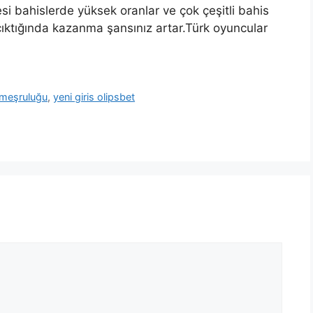
si bahislerde yüksek oranlar ve çok çeşitli bahis
a çıktığında kazanma şansınız artar.Türk oyuncular
 meşruluğu
,
yeni giris olipsbet