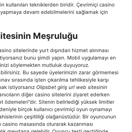
n kullanılan tekniklerden biridir. Çevrimiçi casino
şlem yapmaya devam edebilmelerini sağlamak için
Sitesinin Meşruluğu
asino sitelerinde yurt dışından hizmet alınması
tiyorsanız bunu şimdi yapın. Mobil uygulamayı en
ğinizi söylemekten mutluluk duyuyoruz.
bilirsiniz. Bu sayede üyelerimizin zarar görmemesi
ınav sırasında işten çıkarılma tehlikesiyle karşı
lmak istiyorsanız
Olipsbet giriş url web sitesinin
lanıcıların diğer casino sitelerini ziyaret ederken
 ödemeleri”dir. Sitenin belirlediği yüksek limitler
niyle birçok kullanıcı çevrimiçi oyun oynamayı
hislerinin çeşitliliği olağanüstüdür. Bir oyuncunun
lı casino masasında oturarak kazanması
lık meydana gelebilir. Oyuncu testi geçtiğinde