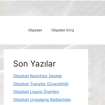
Olipsbet
Olipsbet Giriş
Son Yazılar
Olipsbet Kesintisiz Destek
Olipsbet Transfer Güvenilirliği
Olipsbet Lisans Önerileri
Olipsbet Uygulama Bağlantıları