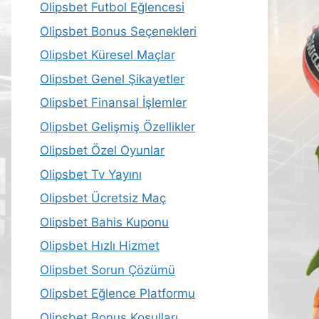
Olipsbet Futbol Eğlencesi
Olipsbet Bonus Seçenekleri
Olipsbet Küresel Maçlar
Olipsbet Genel Şikayetler
Olipsbet Finansal İşlemler
Olipsbet Gelişmiş Özellikler
Olipsbet Özel Oyunlar
Olipsbet Tv Yayını
Olipsbet Ücretsiz Maç
Olipsbet Bahis Kuponu
Olipsbet Hızlı Hizmet
Olipsbet Sorun Çözümü
Olipsbet Eğlence Platformu
Olipsbet Bonus Koşulları