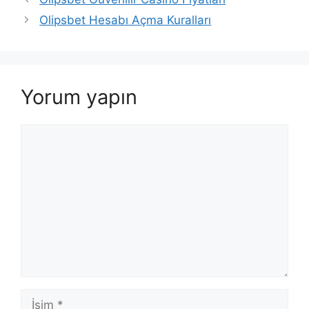
dolaşımı
Olipsbet Hesabı Açma Kuralları
Yorum yapın
Yorum
İsim