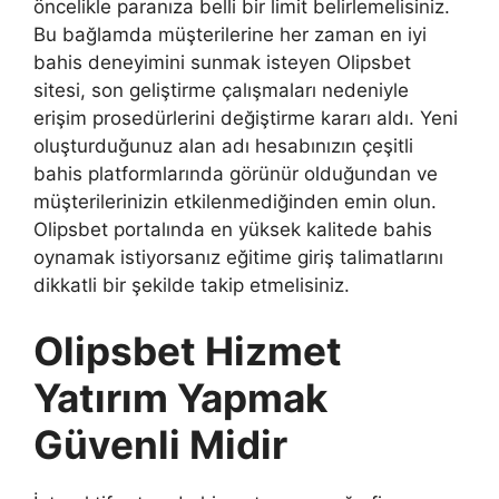
öncelikle paranıza belli bir limit belirlemelisiniz.
Bu bağlamda müşterilerine her zaman en iyi
bahis deneyimini sunmak isteyen Olipsbet
sitesi, son geliştirme çalışmaları nedeniyle
erişim prosedürlerini değiştirme kararı aldı. Yeni
oluşturduğunuz alan adı hesabınızın çeşitli
bahis platformlarında görünür olduğundan ve
müşterilerinizin etkilenmediğinden emin olun.
Olipsbet portalında en yüksek kalitede bahis
oynamak istiyorsanız eğitime giriş talimatlarını
dikkatli bir şekilde takip etmelisiniz.
Olipsbet Hizmet
Yatırım Yapmak
Güvenli Midir