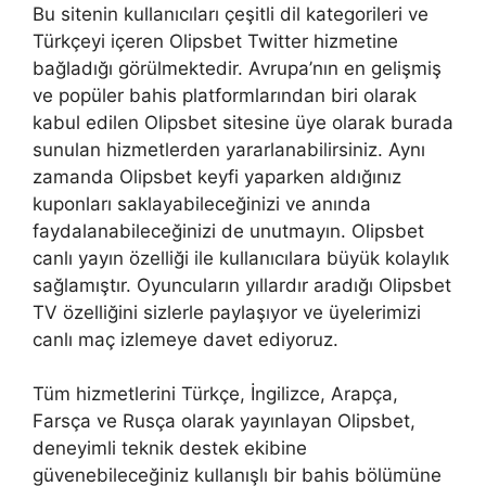
Bu sitenin kullanıcıları çeşitli dil kategorileri ve
Türkçeyi içeren Olipsbet Twitter hizmetine
bağladığı görülmektedir. Avrupa’nın en gelişmiş
ve popüler bahis platformlarından biri olarak
kabul edilen Olipsbet sitesine üye olarak burada
sunulan hizmetlerden yararlanabilirsiniz. Aynı
zamanda Olipsbet keyfi yaparken aldığınız
kuponları saklayabileceğinizi ve anında
faydalanabileceğinizi de unutmayın. Olipsbet
canlı yayın özelliği ile kullanıcılara büyük kolaylık
sağlamıştır. Oyuncuların yıllardır aradığı Olipsbet
TV özelliğini sizlerle paylaşıyor ve üyelerimizi
canlı maç izlemeye davet ediyoruz.
Tüm hizmetlerini Türkçe, İngilizce, Arapça,
Farsça ve Rusça olarak yayınlayan Olipsbet,
deneyimli teknik destek ekibine
güvenebileceğiniz kullanışlı bir bahis bölümüne