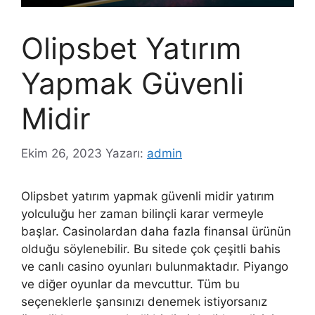
Olipsbet Yatırım
Yapmak Güvenli
Midir
Ekim 26, 2023
Yazarı:
admin
Olipsbet yatırım yapmak güvenli midir yatırım
yolculuğu her zaman bilinçli karar vermeyle
başlar. Casinolardan daha fazla finansal ürünün
olduğu söylenebilir. Bu sitede çok çeşitli bahis
ve canlı casino oyunları bulunmaktadır. Piyango
ve diğer oyunlar da mevcuttur. Tüm bu
seçeneklerle şansınızı denemek istiyorsanız