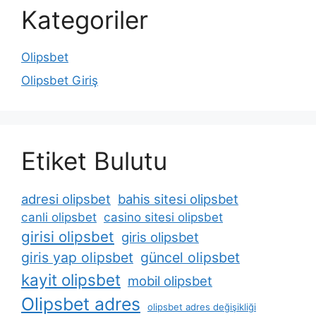
Kategoriler
Olipsbet
Olipsbet Giriş
Etiket Bulutu
adresi olipsbet
bahis sitesi olipsbet
canli olipsbet
casino sitesi olipsbet
girisi olipsbet
giris olipsbet
giris yap olipsbet
güncel olipsbet
kayit olipsbet
mobil olipsbet
Olipsbet adres
olipsbet adres değişikliği