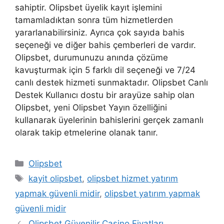
sahiptir. Olipsbet üyelik kayıt işlemini
tamamladıktan sonra tüm hizmetlerden
yararlanabilirsiniz. Ayrıca çok sayıda bahis
seçeneği ve diğer bahis çemberleri de vardır.
Olipsbet, durumunuzu anında çözüme
kavuşturmak için 5 farklı dil seçeneği ve 7/24
canlı destek hizmeti sunmaktadır. Olipsbet Canlı
Destek Kullanıcı dostu bir arayüze sahip olan
Olipsbet, yeni Olipsbet Yayın özelliğini
kullanarak üyelerinin bahislerini gerçek zamanlı
olarak takip etmelerine olanak tanır.
Kategoriler
Olipsbet
Etiketler
kayit olipsbet
,
olipsbet hizmet yatırım
yapmak güvenli midir
,
olipsbet yatırım yapmak
güvenli midir
Yazı
Olipsbet Güvenilir Casino Fiyatları