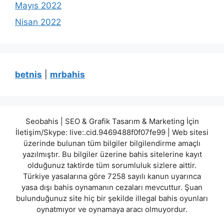
Mayıs 2022
Nisan 2022
betnis
|
mrbahis
Seobahis | SEO & Grafik Tasarım & Marketing İçin
İletişim/Skype: live:.cid.9469488f0f07fe99 | Web sitesi
üzerinde bulunan tüm bilgiler bilgilendirme amaçlı
yazılmıştır. Bu bilgiler üzerine bahis sitelerine kayıt
olduğunuz taktirde tüm sorumluluk sizlere aittir.
Türkiye yasalarına göre 7258 sayılı kanun uyarınca
yasa dışı bahis oynamanın cezaları mevcuttur. Şuan
bulunduğunuz site hiç bir şekilde illegal bahis oyunları
oynatmıyor ve oynamaya aracı olmuyordur.