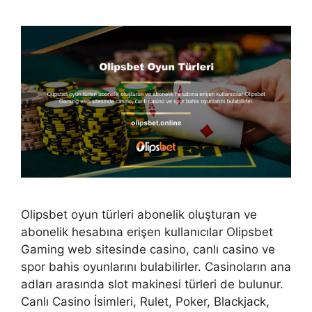
Olipsbet oyun türleri abonelik oluşturan ve
abonelik hesabına erişen kullanıcılar Olipsbet
Gaming web sitesinde casino, canlı casino ve
spor bahis oyunlarını bulabilirler. Casinoların ana
adları arasında slot makinesi türleri de bulunur.
Canlı Casino İsimleri, Rulet, Poker, Blackjack,