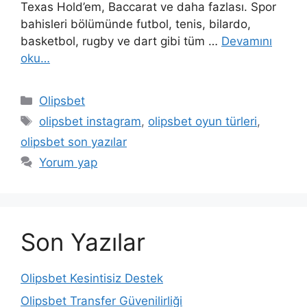
Texas Hold’em, Baccarat ve daha fazlası. Spor
bahisleri bölümünde futbol, ​​tenis, bilardo,
basketbol, ​​rugby ve dart gibi tüm …
Devamını
oku…
Kategoriler
Olipsbet
Etiketler
olipsbet instagram
,
olipsbet oyun türleri
,
olipsbet son yazılar
Yorum yap
Son Yazılar
Olipsbet Kesintisiz Destek
Olipsbet Transfer Güvenilirliği