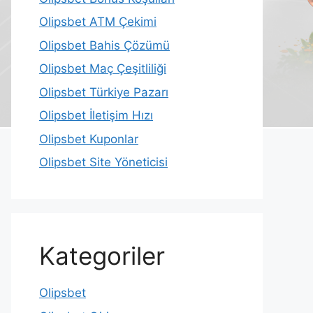
Olipsbet ATM Çekimi
Olipsbet Bahis Çözümü
Olipsbet Maç Çeşitliliği
Olipsbet Türkiye Pazarı
Olipsbet İletişim Hızı
Olipsbet Kuponlar
Olipsbet Site Yöneticisi
Kategoriler
Olipsbet