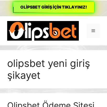
OLİPSBET GİRİŞ İÇİN TIKLAYINIZ!
İçeriğe
atla
Menü
olipsbet yeni giriş
şikayet
Olipsbet Ödeme Sitesi