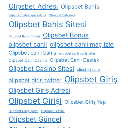
Olipsbet Adresi
Olipsbet Bahis
olipsbet bahisi güvenli mi
Olipsbet bahisleri
Olipsbet Bahis Sitesi
Olipsbet Bonus
Olipsbet Bahis Türleri
olipsbet canli
olipsbet canli maç izle
Olipsbet canlı bahis
olipsbet canlı bahis sitesi
Olipsbet Canlı Destek
Olipsbet Canlı Casino
Olipsbet Casino Sitesi
olipsbet com
Olipsbet Giriş
olipsbet giris twitter
Olipsbet Giriş Adresi
Olipsbet Girişi
Olipsbet Giriş Yap
Olipsbet Giriş İşlemi
Olipsbet Gizlilik
Olipsbet Güncel