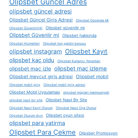
Olipsbet Güncel Adres
olipsbet güncel adresi
Olipsbet Güncel Giriş Adresi
Olipsbet Güvende Mi
Olipsbet güvenilir mi
Olipsbet Güvenilirliği
Olipsbet Güvenlir mi
Olipsbet hakkında
Olipsbet Hizmetleri
Olipsbet hoş geldin bonusu
Olipsbet Kayıt
olipsbet instagram
olipsbet kaç oldu
Olipsbet Kullanıcı Yorumları
olipsbet maç izleme
olipsbet maç izle
Olipsbet mevcut giriş adresi
Olipsbet mobil
Olipsbet mobil giriş
Olipsbet mobil giriş adresi
Olipsbet Mobil Uygulaması
olipsbet müşteri memnuniyeti
Olipsbet Nasıl Bir Site
olipsbet nasil bir site
Olipsbet Nasıl Kayıt Olurum
Olipsbet Nasıl Üye Olunur
Olipsbet oyun sitesi
Olipsbet Oturum Açın
olipsbet para yatirma
Olipsbet Para Çekme
Olipsbet Promosyon