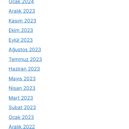
Ocak 2024
Aralık 2023
Kasım 2023
Ekim 2023
Eylül 2023
Ağustos 2023
Temmuz 2023
Haziran 2023
Mayıs 2023
Nisan 2023
Mart 2023
Şubat 2023
Ocak 2023
Aralık 2022