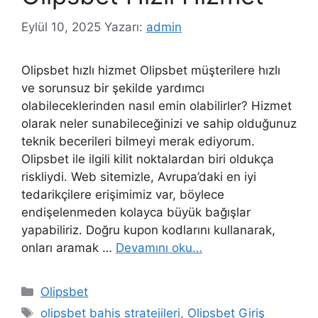
Eylül 10, 2025
Yazarı:
admin
Olipsbet hızlı hizmet Olipsbet müşterilere hızlı
ve sorunsuz bir şekilde yardımcı
olabileceklerinden nasıl emin olabilirler? Hizmet
olarak neler sunabileceğinizi ve sahip olduğunuz
teknik becerileri bilmeyi merak ediyorum.
Olipsbet ile ilgili kilit noktalardan biri oldukça
riskliydi. Web sitemizle, Avrupa’daki en iyi
tedarikçilere erişimimiz var, böylece
endişelenmeden kolayca büyük bağışlar
yapabiliriz. Doğru kupon kodlarını kullanarak,
onları aramak …
Devamını oku…
Kategoriler
Olipsbet
Etiketler
olipsbet bahis stratejileri
,
Olipsbet Giriş