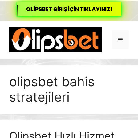
OLİPSBET GİRİŞ İÇİN TIKLAYINIZ!
İçeriğe
atla
Menü
olipsbet bahis
stratejileri
Olipsbet Hızlı Hizmet