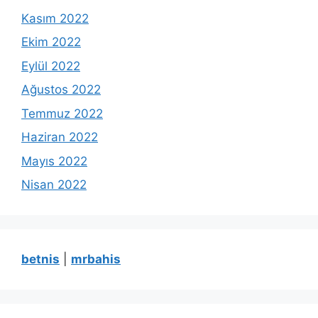
Kasım 2022
Ekim 2022
Eylül 2022
Ağustos 2022
Temmuz 2022
Haziran 2022
Mayıs 2022
Nisan 2022
betnis
|
mrbahis