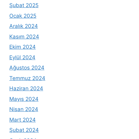
Şubat 2025
Ocak 2025
Aralık 2024
Kasım 2024
Ekim 2024
Eylül 2024
Ağustos 2024
Temmuz 2024
Haziran 2024
Mayıs 2024
Nisan 2024
Mart 2024
Şubat 2024