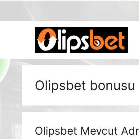
İçeriğe
atla
Olipsbet bonusu
Olipsbet Mevcut Adr