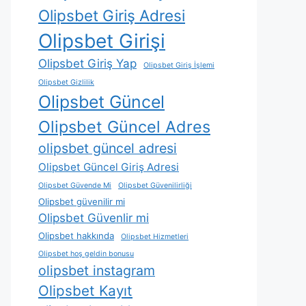
Olipsbet Giriş Adresi
Olipsbet Girişi
Olipsbet Giriş Yap
Olipsbet Giriş İşlemi
Olipsbet Gizlilik
Olipsbet Güncel
Olipsbet Güncel Adres
olipsbet güncel adresi
Olipsbet Güncel Giriş Adresi
Olipsbet Güvende Mi
Olipsbet Güvenilirliği
Olipsbet güvenilir mi
Olipsbet Güvenlir mi
Olipsbet hakkında
Olipsbet Hizmetleri
Olipsbet hoş geldin bonusu
olipsbet instagram
Olipsbet Kayıt