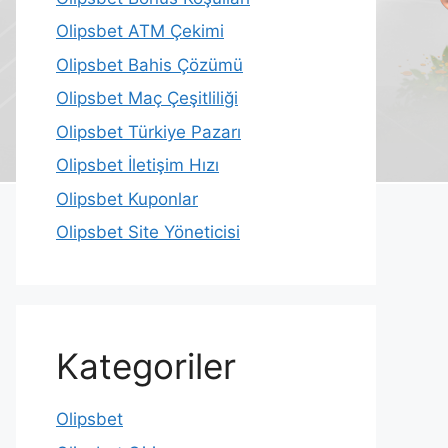
Olipsbet ATM Çekimi
Olipsbet Bahis Çözümü
Olipsbet Maç Çeşitliliği
Olipsbet Türkiye Pazarı
Olipsbet İletişim Hızı
Olipsbet Kuponlar
Olipsbet Site Yöneticisi
Kategoriler
Olipsbet