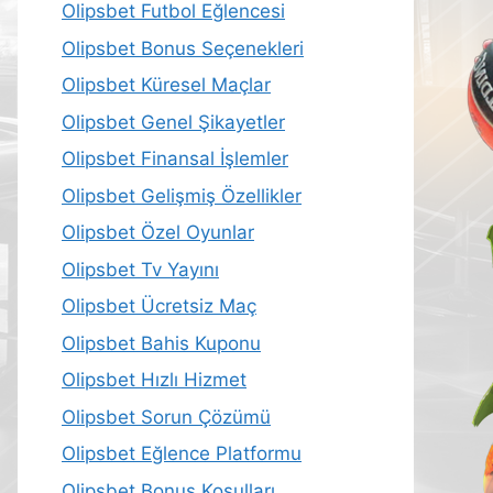
Olipsbet Futbol Eğlencesi
Olipsbet Bonus Seçenekleri
Olipsbet Küresel Maçlar
Olipsbet Genel Şikayetler
Olipsbet Finansal İşlemler
Olipsbet Gelişmiş Özellikler
Olipsbet Özel Oyunlar
Olipsbet Tv Yayını
Olipsbet Ücretsiz Maç
Olipsbet Bahis Kuponu
Olipsbet Hızlı Hizmet
Olipsbet Sorun Çözümü
Olipsbet Eğlence Platformu
Olipsbet Bonus Koşulları