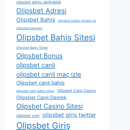
olipsbet adres değişikliği
Olipsbet Adresi
Olipsbet Bahis
olipsbet bahisi güvenli mi
Olipsbet bahisleri
Olipsbet Bahis Sitesi
Olipsbet Bahis Türleri
Olipsbet Bonus
olipsbet canli
olipsbet canli maç izle
Olipsbet canlı bahis
Olipsbet Canlı Casino
olipsbet canlı bahis sitesi
Olipsbet Canlı Destek
Olipsbet Casino Sitesi
olipsbet giris twitter
olipsbet com
Olipsbet Giriş