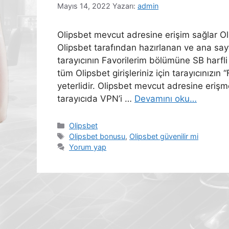
Mayıs 14, 2022
Yazarı:
admin
Olipsbet mevcut adresine erişim sağlar Ol
Olipsbet tarafından hazırlanan ve ana sayfa
tarayıcının Favorilerim bölümüne SB harfl
tüm Olipsbet girişleriniz için tarayıcınız
yeterlidir. Olipsbet mevcut adresine erişme
tarayıcıda VPN’i …
Devamını oku…
Kategoriler
Olipsbet
Etiketler
Olipsbet bonusu
,
Olipsbet güvenilir mi
Yorum yap