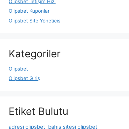
Olipsbet İletişim Hızı
Olipsbet Kuponlar
Olipsbet Site Yöneticisi
Kategoriler
Olipsbet
Olipsbet Giriş
Etiket Bulutu
adresi olipsbet
bahis sitesi olipsbet