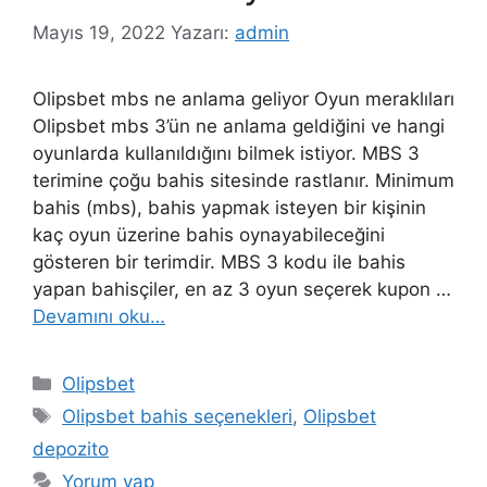
Mayıs 19, 2022
Yazarı:
admin
Olipsbet mbs ne anlama geliyor Oyun meraklıları
Olipsbet mbs 3’ün ne anlama geldiğini ve hangi
oyunlarda kullanıldığını bilmek istiyor. MBS 3
terimine çoğu bahis sitesinde rastlanır. Minimum
bahis (mbs), bahis yapmak isteyen bir kişinin
kaç oyun üzerine bahis oynayabileceğini
gösteren bir terimdir. MBS 3 kodu ile bahis
yapan bahisçiler, en az 3 oyun seçerek kupon …
Devamını oku…
Kategoriler
Olipsbet
Etiketler
Olipsbet bahis seçenekleri
,
Olipsbet
depozito
Yorum yap