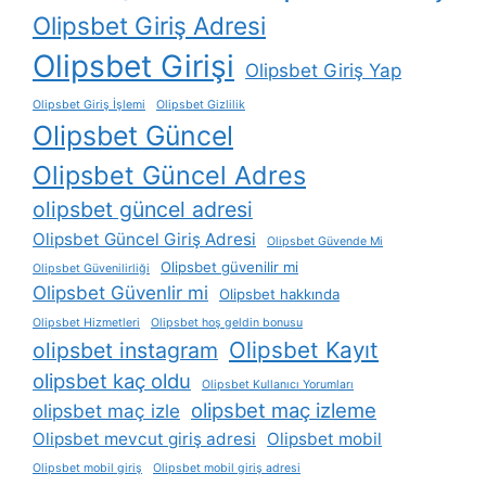
Olipsbet Giriş Adresi
Olipsbet Girişi
Olipsbet Giriş Yap
Olipsbet Giriş İşlemi
Olipsbet Gizlilik
Olipsbet Güncel
Olipsbet Güncel Adres
olipsbet güncel adresi
Olipsbet Güncel Giriş Adresi
Olipsbet Güvende Mi
Olipsbet güvenilir mi
Olipsbet Güvenilirliği
Olipsbet Güvenlir mi
Olipsbet hakkında
Olipsbet Hizmetleri
Olipsbet hoş geldin bonusu
Olipsbet Kayıt
olipsbet instagram
olipsbet kaç oldu
Olipsbet Kullanıcı Yorumları
olipsbet maç izleme
olipsbet maç izle
Olipsbet mevcut giriş adresi
Olipsbet mobil
Olipsbet mobil giriş
Olipsbet mobil giriş adresi