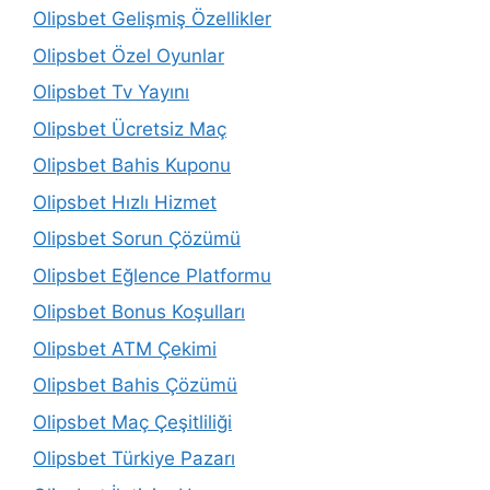
Olipsbet Gelişmiş Özellikler
Olipsbet Özel Oyunlar
Olipsbet Tv Yayını
Olipsbet Ücretsiz Maç
Olipsbet Bahis Kuponu
Olipsbet Hızlı Hizmet
Olipsbet Sorun Çözümü
Olipsbet Eğlence Platformu
Olipsbet Bonus Koşulları
Olipsbet ATM Çekimi
Olipsbet Bahis Çözümü
Olipsbet Maç Çeşitliliği
Olipsbet Türkiye Pazarı