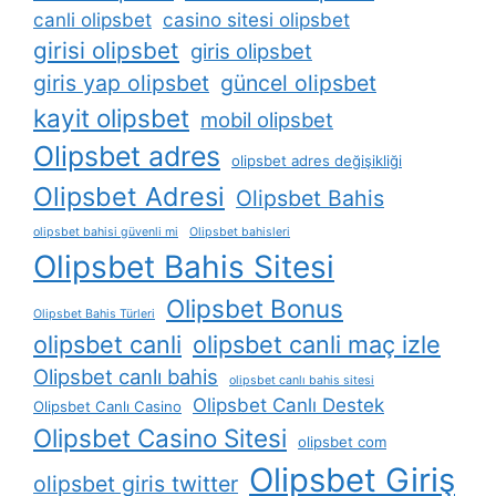
canli olipsbet
casino sitesi olipsbet
girisi olipsbet
giris olipsbet
giris yap olipsbet
güncel olipsbet
kayit olipsbet
mobil olipsbet
Olipsbet adres
olipsbet adres değişikliği
Olipsbet Adresi
Olipsbet Bahis
olipsbet bahisi güvenli mi
Olipsbet bahisleri
Olipsbet Bahis Sitesi
Olipsbet Bonus
Olipsbet Bahis Türleri
olipsbet canli
olipsbet canli maç izle
Olipsbet canlı bahis
olipsbet canlı bahis sitesi
Olipsbet Canlı Destek
Olipsbet Canlı Casino
Olipsbet Casino Sitesi
olipsbet com
Olipsbet Giriş
olipsbet giris twitter