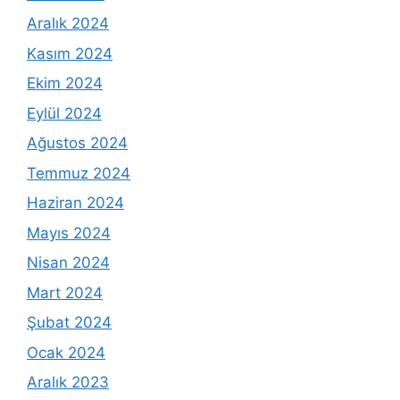
Aralık 2024
Kasım 2024
Ekim 2024
Eylül 2024
Ağustos 2024
Temmuz 2024
Haziran 2024
Mayıs 2024
Nisan 2024
Mart 2024
Şubat 2024
Ocak 2024
Aralık 2023