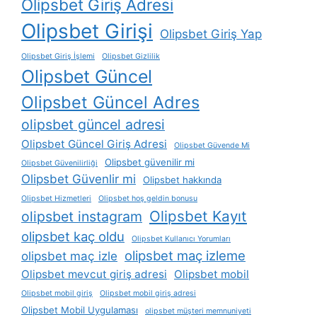
Olipsbet Giriş Adresi
Olipsbet Girişi
Olipsbet Giriş Yap
Olipsbet Giriş İşlemi
Olipsbet Gizlilik
Olipsbet Güncel
Olipsbet Güncel Adres
olipsbet güncel adresi
Olipsbet Güncel Giriş Adresi
Olipsbet Güvende Mi
Olipsbet güvenilir mi
Olipsbet Güvenilirliği
Olipsbet Güvenlir mi
Olipsbet hakkında
Olipsbet Hizmetleri
Olipsbet hoş geldin bonusu
Olipsbet Kayıt
olipsbet instagram
olipsbet kaç oldu
Olipsbet Kullanıcı Yorumları
olipsbet maç izleme
olipsbet maç izle
Olipsbet mevcut giriş adresi
Olipsbet mobil
Olipsbet mobil giriş
Olipsbet mobil giriş adresi
Olipsbet Mobil Uygulaması
olipsbet müşteri memnuniyeti