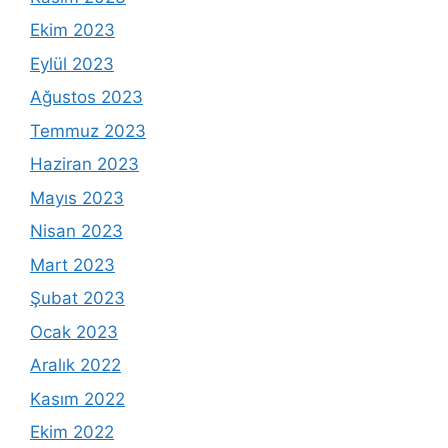
Ekim 2023
Eylül 2023
Ağustos 2023
Temmuz 2023
Haziran 2023
Mayıs 2023
Nisan 2023
Mart 2023
Şubat 2023
Ocak 2023
Aralık 2022
Kasım 2022
Ekim 2022