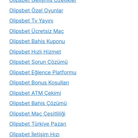
Olipsbet Gelişmiş Özellikler
Olipsbet Özel Oyunlar
Olipsbet Tv Yayını
Olipsbet Ücretsiz Maç
Olipsbet Bahis Kuponu
Olipsbet Hızlı Hizmet
Olipsbet Sorun Çözümü
Olipsbet Eğlence Platformu
Olipsbet Bonus Koşulları
Olipsbet ATM Çekimi
Olipsbet Bahis Çözümü
Olipsbet Maç Çeşitliliği
Olipsbet Türkiye Pazarı
Olipsbet İletişim Hızı