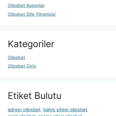
Olipsbet Kuponlar
Olipsbet Site Yöneticisi
Kategoriler
Olipsbet
Olipsbet Giriş
Etiket Bulutu
adresi olipsbet
bahis sitesi olipsbet