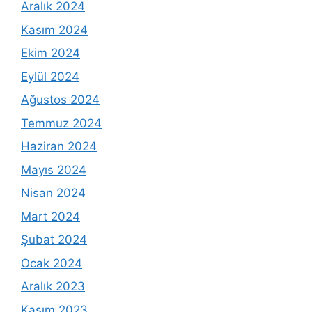
Aralık 2024
Kasım 2024
Ekim 2024
Eylül 2024
Ağustos 2024
Temmuz 2024
Haziran 2024
Mayıs 2024
Nisan 2024
Mart 2024
Şubat 2024
Ocak 2024
Aralık 2023
Kasım 2023