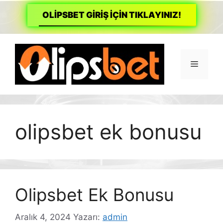
OLİPSBET GİRİŞ İÇİN TIKLAYINIZ!
İçeriğe
atla
Menü
olipsbet ek bonusu
Olipsbet Ek Bonusu
Aralık 4, 2024
Yazarı:
admin