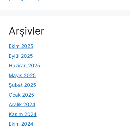
Arşivler
Ekim 2025
Eylül 2025
Haziran 2025
Mayıs 2025
Şubat 2025
Ocak 2025
Aralık 2024
Kasım 2024
Ekim 2024