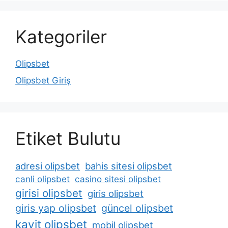
Kategoriler
Olipsbet
Olipsbet Giriş
Etiket Bulutu
adresi olipsbet
bahis sitesi olipsbet
canli olipsbet
casino sitesi olipsbet
girisi olipsbet
giris olipsbet
giris yap olipsbet
güncel olipsbet
kayit olipsbet
mobil olipsbet