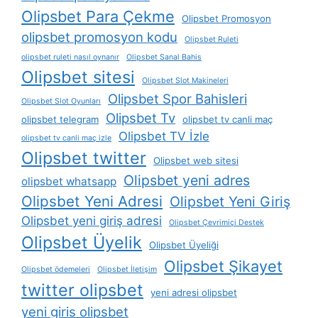
Olipsbet Para Çekme
Olipsbet Promosyon
olipsbet promosyon kodu
Olipsbet Ruleti
olipsbet ruleti nasıl oynanır
Olipsbet Sanal Bahis
Olipsbet sitesi
Olipsbet Slot Makineleri
Olipsbet Spor Bahisleri
Olipsbet Slot Oyunları
Olipsbet Tv
olipsbet telegram
olipsbet tv canli maç
Olipsbet TV İzle
olipsbet tv canli maç izle
Olipsbet twitter
Olipsbet web sitesi
Olipsbet yeni adres
olipsbet whatsapp
Olipsbet Yeni Adresi
Olipsbet Yeni Giriş
Olipsbet yeni giriş adresi
Olipsbet Çevrimiçi Destek
Olipsbet Üyelik
Olipsbet Üyeliği
Olipsbet Şikayet
Olipsbet ödemeleri
Olipsbet İletişim
twitter olipsbet
yeni adresi olipsbet
yeni giris olipsbet