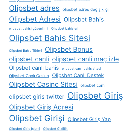
Olipsbet adres
olipsbet adres değişikliği
Olipsbet Adresi
Olipsbet Bahis
olipsbet bahisi güvenli mi
Olipsbet bahisleri
Olipsbet Bahis Sitesi
Olipsbet Bonus
Olipsbet Bahis Türleri
olipsbet canli
olipsbet canli maç izle
Olipsbet canlı bahis
olipsbet canlı bahis sitesi
Olipsbet Canlı Destek
Olipsbet Canlı Casino
Olipsbet Casino Sitesi
olipsbet com
Olipsbet Giriş
olipsbet giris twitter
Olipsbet Giriş Adresi
Olipsbet Girişi
Olipsbet Giriş Yap
Olipsbet Giriş İşlemi
Olipsbet Gizlilik