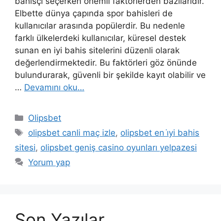
bahisçi seçerken önemli faktörlerden bazılarıdır.
Elbette dünya çapında spor bahisleri de
kullanıcılar arasında popülerdir. Bu nedenle
farklı ülkelerdeki kullanıcılar, küresel destek
sunan en iyi bahis sitelerini düzenli olarak
değerlendirmektedir. Bu faktörleri göz önünde
bulundurarak, güvenli bir şekilde kayıt olabilir ve
…
Devamını oku…
Kategoriler
Olipsbet
Etiketler
olipsbet canli maç izle
,
olipsbet en i̇yi bahis
sitesi
,
olipsbet geniş casino oyunları yelpazesi
Yorum yap
Son Yazılar