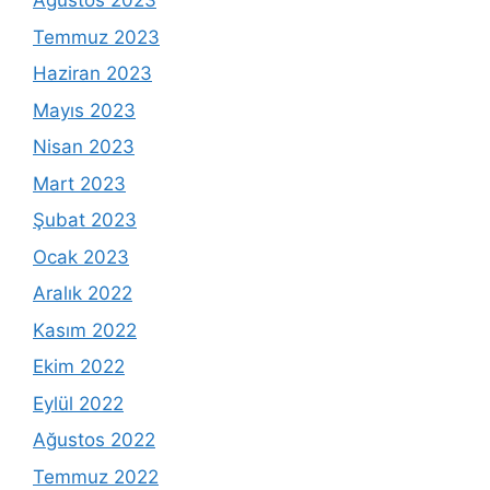
Ağustos 2023
Temmuz 2023
Haziran 2023
Mayıs 2023
Nisan 2023
Mart 2023
Şubat 2023
Ocak 2023
Aralık 2022
Kasım 2022
Ekim 2022
Eylül 2022
Ağustos 2022
Temmuz 2022