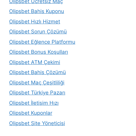
Olipsbet Ücretsiz Maç
Olipsbet Bahis Kuponu
Olipsbet Hızlı Hizmet
Olipsbet Sorun Çözümü
Olipsbet Eğlence Platformu
Olipsbet Bonus Koşulları
Olipsbet ATM Çekimi
Olipsbet Bahis Çözümü
Olipsbet Maç Çeşitliliği
Olipsbet Türkiye Pazarı
Olipsbet İletişim Hızı
Olipsbet Kuponlar
Olipsbet Site Yöneticisi