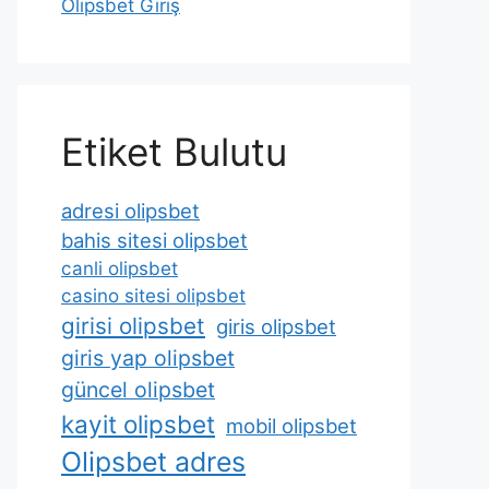
Olipsbet Giriş
Etiket Bulutu
adresi olipsbet
bahis sitesi olipsbet
canli olipsbet
casino sitesi olipsbet
girisi olipsbet
giris olipsbet
giris yap olipsbet
güncel olipsbet
kayit olipsbet
mobil olipsbet
Olipsbet adres