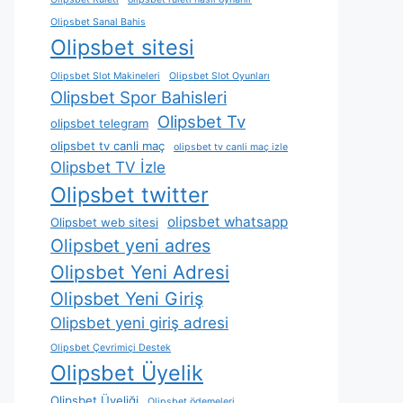
Olipsbet Sanal Bahis
Olipsbet sitesi
Olipsbet Slot Makineleri
Olipsbet Slot Oyunları
Olipsbet Spor Bahisleri
Olipsbet Tv
olipsbet telegram
olipsbet tv canli maç
olipsbet tv canli maç izle
Olipsbet TV İzle
Olipsbet twitter
olipsbet whatsapp
Olipsbet web sitesi
Olipsbet yeni adres
Olipsbet Yeni Adresi
Olipsbet Yeni Giriş
Olipsbet yeni giriş adresi
Olipsbet Çevrimiçi Destek
Olipsbet Üyelik
Olipsbet Üyeliği
Olipsbet ödemeleri