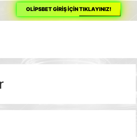
OLİPSBET GİRİŞ İÇİN TIKLAYINIZ!
r