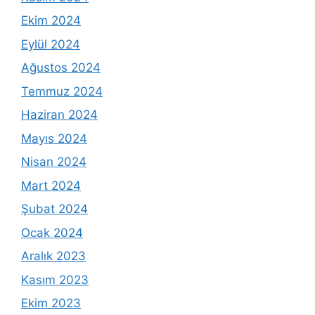
Ekim 2024
Eylül 2024
Ağustos 2024
Temmuz 2024
Haziran 2024
Mayıs 2024
Nisan 2024
Mart 2024
Şubat 2024
Ocak 2024
Aralık 2023
Kasım 2023
Ekim 2023