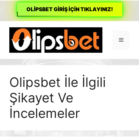
OLİPSBET GİRİŞ İÇİN TIKLAYINIZ!
İçeriğe
atla
Menü
Olipsbet İle İlgili
Şikayet Ve
İncelemeler