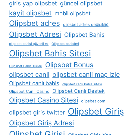
giris yap olipsbet
güncel olipsbet
kayit olipsbet
mobil olipsbet
Olipsbet adres
olipsbet adres değişikliği
Olipsbet Adresi
Olipsbet Bahis
olipsbet bahisi güvenli mi
Olipsbet bahisleri
Olipsbet Bahis Sitesi
Olipsbet Bonus
Olipsbet Bahis Türleri
olipsbet canli
olipsbet canli maç izle
Olipsbet canlı bahis
olipsbet canlı bahis sitesi
Olipsbet Canlı Destek
Olipsbet Canlı Casino
Olipsbet Casino Sitesi
olipsbet com
Olipsbet Giriş
olipsbet giris twitter
Olipsbet Giriş Adresi
Olipsbet Girişi