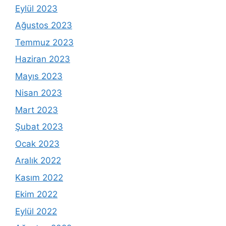
Eylül 2023
Ağustos 2023
Temmuz 2023
Haziran 2023
Mayıs 2023
Nisan 2023
Mart 2023
Şubat 2023
Ocak 2023
Aralık 2022
Kasım 2022
Ekim 2022
Eylül 2022