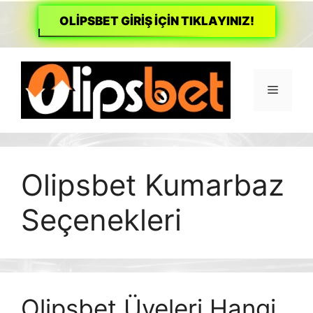
OLİPSBET GİRİŞ İÇİN TIKLAYINIZ!
İçeriğe
atla
Menü
Olipsbet Kumarbaz
Seçenekleri
Olipsbet Üyeleri Hangi