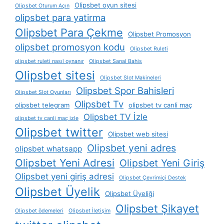
Olipsbet oyun sitesi
Olipsbet Oturum Açın
olipsbet para yatirma
Olipsbet Para Çekme
Olipsbet Promosyon
olipsbet promosyon kodu
Olipsbet Ruleti
olipsbet ruleti nasıl oynanır
Olipsbet Sanal Bahis
Olipsbet sitesi
Olipsbet Slot Makineleri
Olipsbet Spor Bahisleri
Olipsbet Slot Oyunları
Olipsbet Tv
olipsbet telegram
olipsbet tv canli maç
Olipsbet TV İzle
olipsbet tv canli maç izle
Olipsbet twitter
Olipsbet web sitesi
Olipsbet yeni adres
olipsbet whatsapp
Olipsbet Yeni Adresi
Olipsbet Yeni Giriş
Olipsbet yeni giriş adresi
Olipsbet Çevrimiçi Destek
Olipsbet Üyelik
Olipsbet Üyeliği
Olipsbet Şikayet
Olipsbet ödemeleri
Olipsbet İletişim