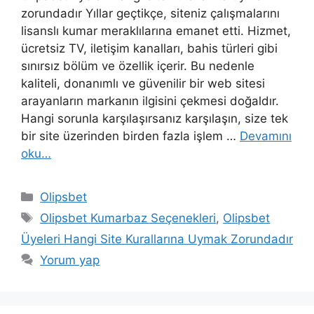
zorundadır Yıllar geçtikçe, siteniz çalışmalarını
lisanslı kumar meraklılarına emanet etti. Hizmet,
ücretsiz TV, iletişim kanalları, bahis türleri gibi
sınırsız bölüm ve özellik içerir. Bu nedenle
kaliteli, donanımlı ve güvenilir bir web sitesi
arayanların markanın ilgisini çekmesi doğaldır.
Hangi sorunla karşılaşırsanız karşılaşın, size tek
bir site üzerinden birden fazla işlem …
Devamını
oku…
Kategoriler
Olipsbet
Etiketler
Olipsbet Kumarbaz Seçenekleri
,
Olipsbet
Üyeleri Hangi Site Kurallarına Uymak Zorundadır
Yorum yap