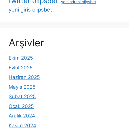
twitter olipsbet
yeni adresi olipsbet
yeni giris olipsbet
Arşivler
Ekim 2025
Eylül 2025
Haziran 2025
Mayıs 2025
Şubat 2025
Ocak 2025
Aralık 2024
Kasım 2024