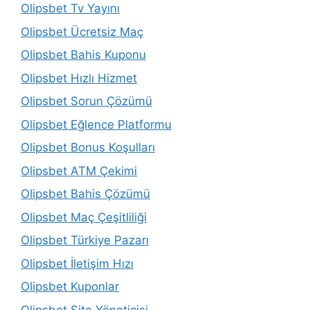
Olipsbet Tv Yayını
Olipsbet Ücretsiz Maç
Olipsbet Bahis Kuponu
Olipsbet Hızlı Hizmet
Olipsbet Sorun Çözümü
Olipsbet Eğlence Platformu
Olipsbet Bonus Koşulları
Olipsbet ATM Çekimi
Olipsbet Bahis Çözümü
Olipsbet Maç Çeşitliliği
Olipsbet Türkiye Pazarı
Olipsbet İletişim Hızı
Olipsbet Kuponlar
Olipsbet Site Yöneticisi