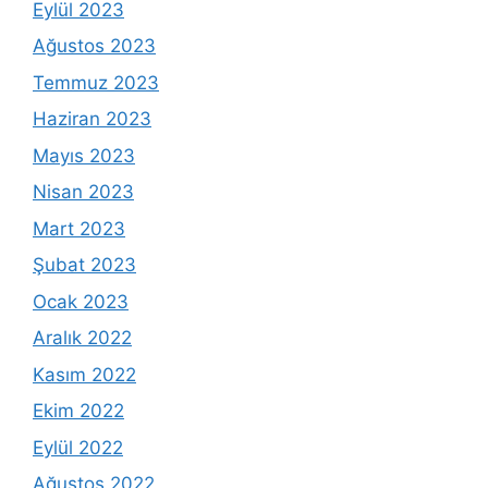
Eylül 2023
Ağustos 2023
Temmuz 2023
Haziran 2023
Mayıs 2023
Nisan 2023
Mart 2023
Şubat 2023
Ocak 2023
Aralık 2022
Kasım 2022
Ekim 2022
Eylül 2022
Ağustos 2022