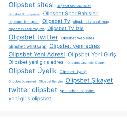
Olipsbet sitesi
Olipsbet Slot Makineleri
Olipsbet Spor Bahisleri
Olipsbet Slot Oyunları
Olipsbet Tv
olipsbet telegram
olipsbet tv canli maç
Olipsbet TV İzle
olipsbet tv canli maç izle
Olipsbet twitter
Olipsbet web sitesi
Olipsbet yeni adres
olipsbet whatsapp
Olipsbet Yeni Adresi
Olipsbet Yeni Giriş
Olipsbet yeni giriş adresi
Olipsbet Çevrimiçi Destek
Olipsbet Üyelik
Olipsbet Üyeliği
Olipsbet Şikayet
Olipsbet ödemeleri
Olipsbet İletişim
twitter olipsbet
yeni adresi olipsbet
yeni giris olipsbet