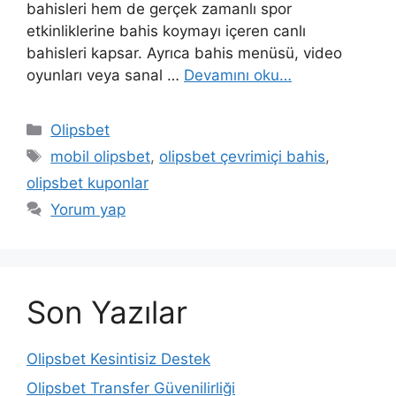
bahisleri hem de gerçek zamanlı spor
etkinliklerine bahis koymayı içeren canlı
bahisleri kapsar. Ayrıca bahis menüsü, video
oyunları veya sanal …
Devamını oku…
Kategoriler
Olipsbet
Etiketler
mobil olipsbet
,
olipsbet çevrimiçi bahis
,
olipsbet kuponlar
Yorum yap
Son Yazılar
Olipsbet Kesintisiz Destek
Olipsbet Transfer Güvenilirliği