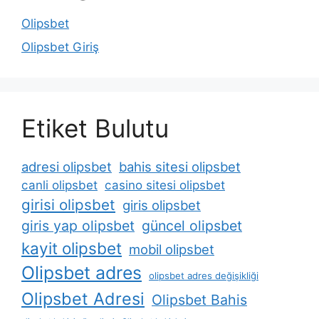
Olipsbet
Olipsbet Giriş
Etiket Bulutu
adresi olipsbet
bahis sitesi olipsbet
canli olipsbet
casino sitesi olipsbet
girisi olipsbet
giris olipsbet
giris yap olipsbet
güncel olipsbet
kayit olipsbet
mobil olipsbet
Olipsbet adres
olipsbet adres değişikliği
Olipsbet Adresi
Olipsbet Bahis