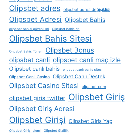
Olipsbet adres
olipsbet adres değişikliği
Olipsbet Adresi
Olipsbet Bahis
olipsbet bahisi güvenli mi
Olipsbet bahisleri
Olipsbet Bahis Sitesi
Olipsbet Bonus
Olipsbet Bahis Türleri
olipsbet canli
olipsbet canli maç izle
Olipsbet canlı bahis
olipsbet canlı bahis sitesi
Olipsbet Canlı Destek
Olipsbet Canlı Casino
Olipsbet Casino Sitesi
olipsbet com
Olipsbet Giriş
olipsbet giris twitter
Olipsbet Giriş Adresi
Olipsbet Girişi
Olipsbet Giriş Yap
Olipsbet Giriş İşlemi
Olipsbet Gizlilik