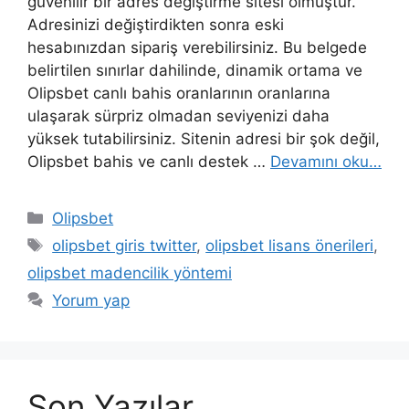
güvenilir bir adres değiştirme sitesi olmuştur.
Adresinizi değiştirdikten sonra eski
hesabınızdan sipariş verebilirsiniz. Bu belgede
belirtilen sınırlar dahilinde, dinamik ortama ve
Olipsbet canlı bahis oranlarının oranlarına
ulaşarak sürpriz olmadan seviyenizi daha
yüksek tutabilirsiniz. Sitenin adresi bir şok değil,
Olipsbet bahis ve canlı destek …
Devamını oku…
Kategoriler
Olipsbet
Etiketler
olipsbet giris twitter
,
olipsbet lisans önerileri
,
olipsbet madencilik yöntemi
Yorum yap
Son Yazılar