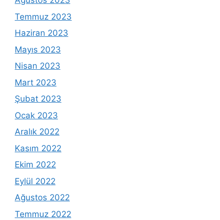
Ağustos 2023
Temmuz 2023
Haziran 2023
Mayıs 2023
Nisan 2023
Mart 2023
Şubat 2023
Ocak 2023
Aralık 2022
Kasım 2022
Ekim 2022
Eylül 2022
Ağustos 2022
Temmuz 2022