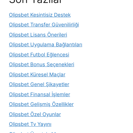
Olipsbet Kesintisiz Destek
Olipsbet Transfer Güvenilirliği
Olipsbet Lisans Önerileri
Olipsbet Uygulama Bağlantıları
Olipsbet Futbol Eğlencesi
Olipsbet Bonus Seçenekleri
Olipsbet Küresel Maçlar
Olipsbet Genel Şikayetler
Olipsbet Finansal İşlemler
Olipsbet Gelişmiş Özellikler
Olipsbet Özel Oyunlar
Olipsbet Tv Yayını