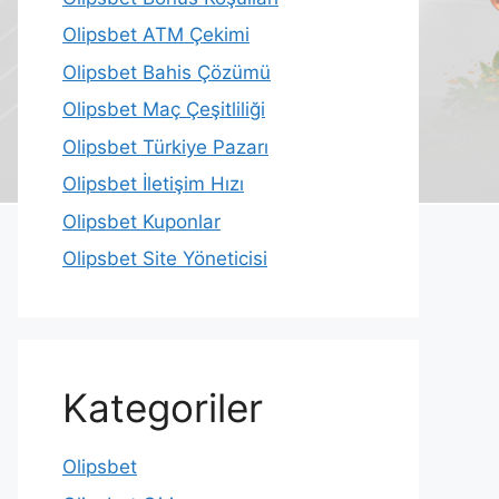
Olipsbet ATM Çekimi
Olipsbet Bahis Çözümü
Olipsbet Maç Çeşitliliği
Olipsbet Türkiye Pazarı
Olipsbet İletişim Hızı
Olipsbet Kuponlar
Olipsbet Site Yöneticisi
Kategoriler
Olipsbet