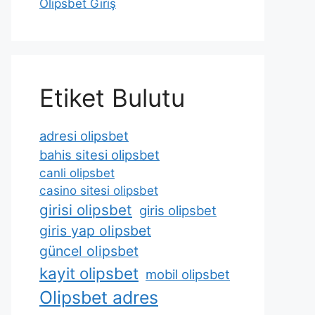
Olipsbet Giriş
Etiket Bulutu
adresi olipsbet
bahis sitesi olipsbet
canli olipsbet
casino sitesi olipsbet
girisi olipsbet
giris olipsbet
giris yap olipsbet
güncel olipsbet
kayit olipsbet
mobil olipsbet
Olipsbet adres