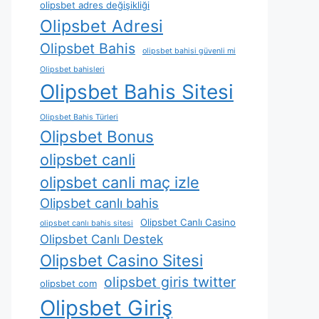
olipsbet adres değişikliği
Olipsbet Adresi
Olipsbet Bahis
olipsbet bahisi güvenli mi
Olipsbet bahisleri
Olipsbet Bahis Sitesi
Olipsbet Bahis Türleri
Olipsbet Bonus
olipsbet canli
olipsbet canli maç izle
Olipsbet canlı bahis
Olipsbet Canlı Casino
olipsbet canlı bahis sitesi
Olipsbet Canlı Destek
Olipsbet Casino Sitesi
olipsbet giris twitter
olipsbet com
Olipsbet Giriş