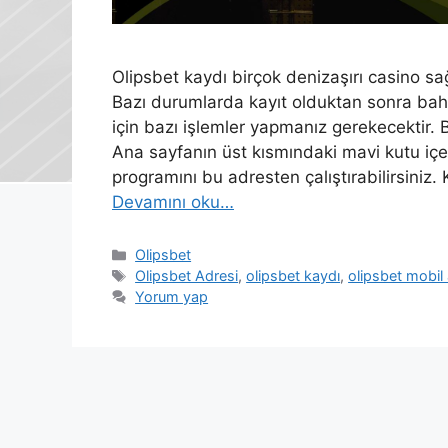
Olipsbet kaydı birçok denizaşırı casino sağ
Bazı durumlarda kayıt olduktan sonra bah
için bazı işlemler yapmanız gerekecektir.
Ana sayfanın üst kısmındaki mavi kutu içe
programını bu adresten çalıştırabilirsiniz
Devamını oku…
Kategoriler
Olipsbet
Etiketler
Olipsbet Adresi
,
olipsbet kaydı
,
olipsbet mobil 
Yorum yap