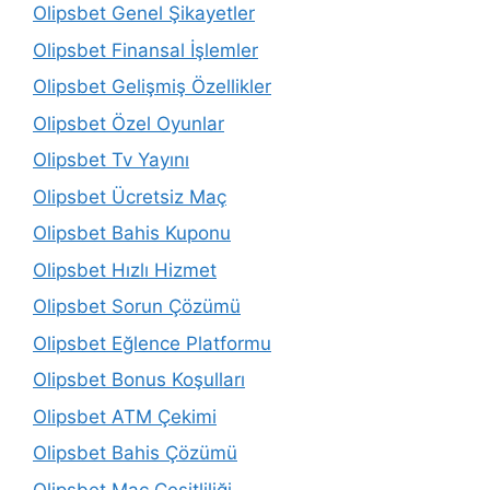
Olipsbet Genel Şikayetler
Olipsbet Finansal İşlemler
Olipsbet Gelişmiş Özellikler
Olipsbet Özel Oyunlar
Olipsbet Tv Yayını
Olipsbet Ücretsiz Maç
Olipsbet Bahis Kuponu
Olipsbet Hızlı Hizmet
Olipsbet Sorun Çözümü
Olipsbet Eğlence Platformu
Olipsbet Bonus Koşulları
Olipsbet ATM Çekimi
Olipsbet Bahis Çözümü
Olipsbet Maç Çeşitliliği