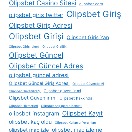
Olipsbet Casino Sitesi
olipsbet com
Olipsbet Giriş
olipsbet giris twitter
Olipsbet Giriş Adresi
Olipsbet Girişi
Olipsbet Giriş Yap
Olipsbet Giriş İşlemi
Olipsbet Gizlilik
Olipsbet Güncel
Olipsbet Güncel Adres
olipsbet güncel adresi
Olipsbet Güncel Giriş Adresi
Olipsbet Güvende Mi
Olipsbet güvenilir mi
Olipsbet Güvenilirliği
Olipsbet Güvenlir mi
Olipsbet hakkında
Olipsbet Hizmetleri
Olipsbet hoş geldin bonusu
Olipsbet Kayıt
olipsbet instagram
olipsbet kaç oldu
Olipsbet Kullanıcı Yorumları
olipsbet maç izleme
olipsbet maç izle