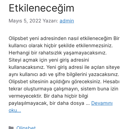
Etkileneceğim
Mayıs 5, 2022
Yazarı:
admin
Olipsbet yeni adresinden nasıl etkileneceğim Bir
kullanıcı olarak hiçbir şekilde etkilenmezsiniz.
Herhangi bir rahatsızlık yaşamayacaksınız.
Siteyi açmak için yeni giriş adresini
kullanacaksınız. Yeni giriş adresi ile açılan siteye
aynı kullanıcı adı ve şifre bilgilerini yazacaksınız.
Olipsbet sitesinin açıldığını göreceksiniz. Hesabı
tekrar oluşturmaya çalışmayın, sistem buna izin
vermeyecektir. Bir daha hiçbir bilgi
paylaşılmayacak, bir daha dosya …
Devamını
oku…
Kategoriler
Olipsbet