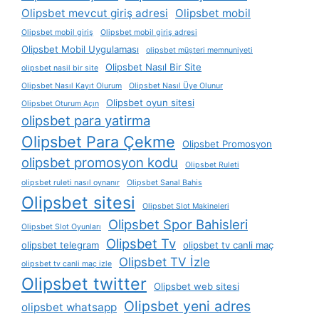
Olipsbet mevcut giriş adresi
Olipsbet mobil
Olipsbet mobil giriş
Olipsbet mobil giriş adresi
Olipsbet Mobil Uygulaması
olipsbet müşteri memnuniyeti
Olipsbet Nasıl Bir Site
olipsbet nasil bir site
Olipsbet Nasıl Kayıt Olurum
Olipsbet Nasıl Üye Olunur
Olipsbet oyun sitesi
Olipsbet Oturum Açın
olipsbet para yatirma
Olipsbet Para Çekme
Olipsbet Promosyon
olipsbet promosyon kodu
Olipsbet Ruleti
olipsbet ruleti nasıl oynanır
Olipsbet Sanal Bahis
Olipsbet sitesi
Olipsbet Slot Makineleri
Olipsbet Spor Bahisleri
Olipsbet Slot Oyunları
Olipsbet Tv
olipsbet telegram
olipsbet tv canli maç
Olipsbet TV İzle
olipsbet tv canli maç izle
Olipsbet twitter
Olipsbet web sitesi
Olipsbet yeni adres
olipsbet whatsapp