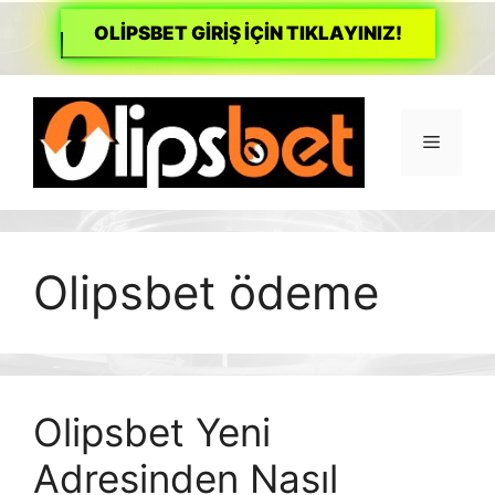
OLİPSBET GİRİŞ İÇİN TIKLAYINIZ!
İçeriğe
atla
Menü
Olipsbet ödeme
Olipsbet Yeni
Adresinden Nasıl