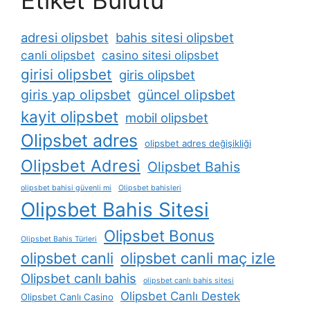
Etiket Bulutu
adresi olipsbet
bahis sitesi olipsbet
canli olipsbet
casino sitesi olipsbet
girisi olipsbet
giris olipsbet
giris yap olipsbet
güncel olipsbet
kayit olipsbet
mobil olipsbet
Olipsbet adres
olipsbet adres değişikliği
Olipsbet Adresi
Olipsbet Bahis
olipsbet bahisi güvenli mi
Olipsbet bahisleri
Olipsbet Bahis Sitesi
Olipsbet Bonus
Olipsbet Bahis Türleri
olipsbet canli
olipsbet canli maç izle
Olipsbet canlı bahis
olipsbet canlı bahis sitesi
Olipsbet Canlı Destek
Olipsbet Canlı Casino