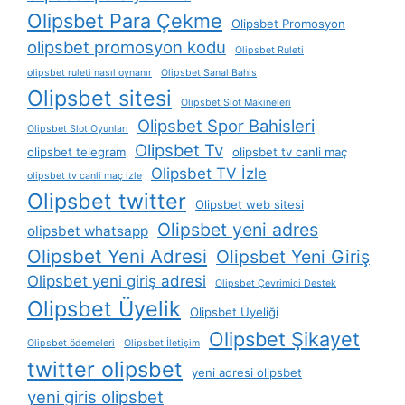
Olipsbet Para Çekme
Olipsbet Promosyon
olipsbet promosyon kodu
Olipsbet Ruleti
olipsbet ruleti nasıl oynanır
Olipsbet Sanal Bahis
Olipsbet sitesi
Olipsbet Slot Makineleri
Olipsbet Spor Bahisleri
Olipsbet Slot Oyunları
Olipsbet Tv
olipsbet telegram
olipsbet tv canli maç
Olipsbet TV İzle
olipsbet tv canli maç izle
Olipsbet twitter
Olipsbet web sitesi
Olipsbet yeni adres
olipsbet whatsapp
Olipsbet Yeni Adresi
Olipsbet Yeni Giriş
Olipsbet yeni giriş adresi
Olipsbet Çevrimiçi Destek
Olipsbet Üyelik
Olipsbet Üyeliği
Olipsbet Şikayet
Olipsbet ödemeleri
Olipsbet İletişim
twitter olipsbet
yeni adresi olipsbet
yeni giris olipsbet