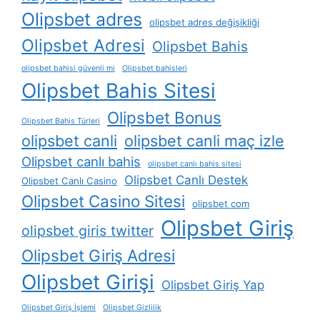
Olipsbet adres
olipsbet adres değişikliği
Olipsbet Adresi
Olipsbet Bahis
olipsbet bahisi güvenli mi
Olipsbet bahisleri
Olipsbet Bahis Sitesi
Olipsbet Bonus
Olipsbet Bahis Türleri
olipsbet canli
olipsbet canli maç izle
Olipsbet canlı bahis
olipsbet canlı bahis sitesi
Olipsbet Canlı Destek
Olipsbet Canlı Casino
Olipsbet Casino Sitesi
olipsbet com
Olipsbet Giriş
olipsbet giris twitter
Olipsbet Giriş Adresi
Olipsbet Girişi
Olipsbet Giriş Yap
Olipsbet Giriş İşlemi
Olipsbet Gizlilik