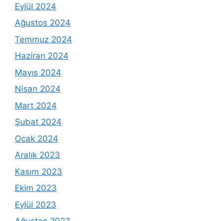
Eylül 2024
Ağustos 2024
Temmuz 2024
Haziran 2024
Mayıs 2024
Nisan 2024
Mart 2024
Şubat 2024
Ocak 2024
Aralık 2023
Kasım 2023
Ekim 2023
Eylül 2023