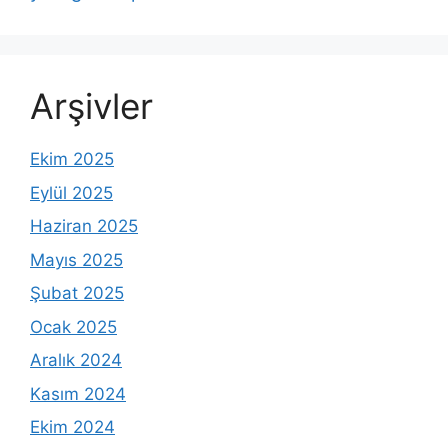
Arşivler
Ekim 2025
Eylül 2025
Haziran 2025
Mayıs 2025
Şubat 2025
Ocak 2025
Aralık 2024
Kasım 2024
Ekim 2024