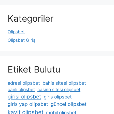
Kategoriler
Olipsbet
Olipsbet Giriş
Etiket Bulutu
adresi olipsbet
bahis sitesi olipsbet
canli olipsbet
casino sitesi olipsbet
girisi olipsbet
giris olipsbet
giris yap olipsbet
güncel olipsbet
kayit olipsbet
mobil olipsbet