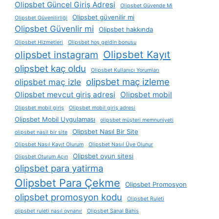
Olipsbet Güncel Giriş Adresi
Olipsbet Güvende Mi
Olipsbet güvenilir mi
Olipsbet Güvenilirliği
Olipsbet Güvenlir mi
Olipsbet hakkında
Olipsbet Hizmetleri
Olipsbet hoş geldin bonusu
Olipsbet Kayıt
olipsbet instagram
olipsbet kaç oldu
Olipsbet Kullanıcı Yorumları
olipsbet maç izleme
olipsbet maç izle
Olipsbet mevcut giriş adresi
Olipsbet mobil
Olipsbet mobil giriş
Olipsbet mobil giriş adresi
Olipsbet Mobil Uygulaması
olipsbet müşteri memnuniyeti
Olipsbet Nasıl Bir Site
olipsbet nasil bir site
Olipsbet Nasıl Kayıt Olurum
Olipsbet Nasıl Üye Olunur
Olipsbet oyun sitesi
Olipsbet Oturum Açın
olipsbet para yatirma
Olipsbet Para Çekme
Olipsbet Promosyon
olipsbet promosyon kodu
Olipsbet Ruleti
olipsbet ruleti nasıl oynanır
Olipsbet Sanal Bahis