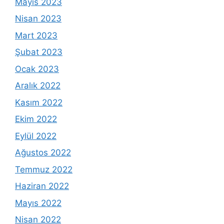
Mayıs 2023
Nisan 2023
Mart 2023
Şubat 2023
Ocak 2023
Aralık 2022
Kasım 2022
Ekim 2022
Eylül 2022
Ağustos 2022
Temmuz 2022
Haziran 2022
Mayıs 2022
Nisan 2022