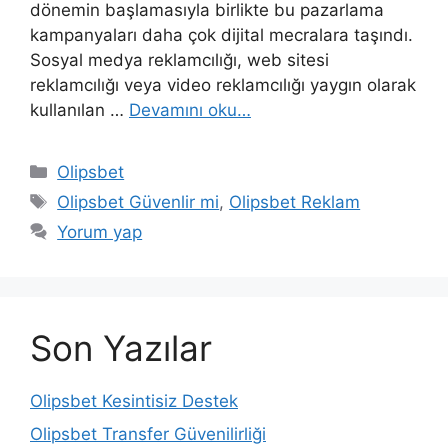
dönemin başlamasıyla birlikte bu pazarlama
kampanyaları daha çok dijital mecralara taşındı.
Sosyal medya reklamcılığı, web sitesi
reklamcılığı veya video reklamcılığı yaygın olarak
kullanılan …
Devamını oku…
Kategoriler
Olipsbet
Etiketler
Olipsbet Güvenlir mi
,
Olipsbet Reklam
Yorum yap
Son Yazılar
Olipsbet Kesintisiz Destek
Olipsbet Transfer Güvenilirliği