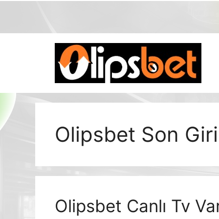
İçeriğe
atla
Olipsbet Son Giri
Olipsbet Canlı Tv Va