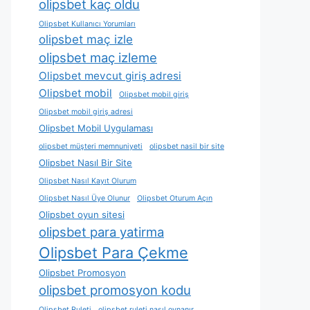
olipsbet kaç oldu
Olipsbet Kullanıcı Yorumları
olipsbet maç izle
olipsbet maç izleme
Olipsbet mevcut giriş adresi
Olipsbet mobil
Olipsbet mobil giriş
Olipsbet mobil giriş adresi
Olipsbet Mobil Uygulaması
olipsbet müşteri memnuniyeti
olipsbet nasil bir site
Olipsbet Nasıl Bir Site
Olipsbet Nasıl Kayıt Olurum
Olipsbet Nasıl Üye Olunur
Olipsbet Oturum Açın
Olipsbet oyun sitesi
olipsbet para yatirma
Olipsbet Para Çekme
Olipsbet Promosyon
olipsbet promosyon kodu
Olipsbet Ruleti
olipsbet ruleti nasıl oynanır