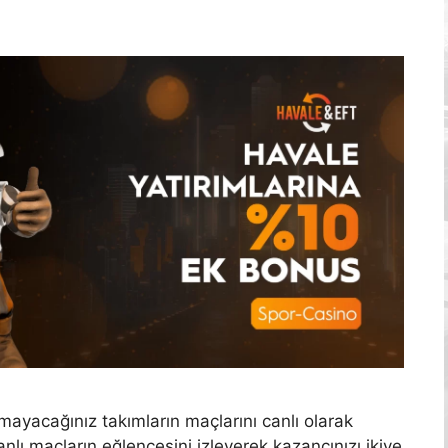
amayacağınız takımların maçlarını canlı olarak
canlı maçların eğlencesini izleyerek kazancınızı ikiye