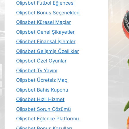
Olipsbet Futbol Eğlencesi
Olipsbet Bonus Seçenekleri
Olipsbet Küresel Maçlar
Olipsbet Genel Şikayetler
Olipsbet Finansal İşlemler
Olipsbet Gelişmiş Özellikler
Olipsbet Özel Oyunlar
Olipsbet Tv Yayını
Olipsbet Ücretsiz Maç
Olipsbet Bahis Kuponu
Olipsbet Hızlı Hizmet
Olipsbet Sorun Çözümü
Olipsbet Eğlence Platformu
Olipsbet Bonus Koşulları