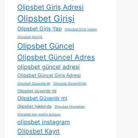
Olipsbet Giriş Adresi
Olipsbet Girişi
Olipsbet Giriş Yap
Olipsbet Giriş İşlemi
Olipsbet Gizlilik
Olipsbet Güncel
Olipsbet Güncel Adres
olipsbet güncel adresi
Olipsbet Güncel Giriş Adresi
Olipsbet Güvende Mi
Olipsbet Güvenilirliği
Olipsbet güvenilir mi
Olipsbet Güvenlir mi
Olipsbet hakkında
Olipsbet Hizmetleri
Olipsbet hoş geldin bonusu
olipsbet instagram
Olipsbet Kayıt