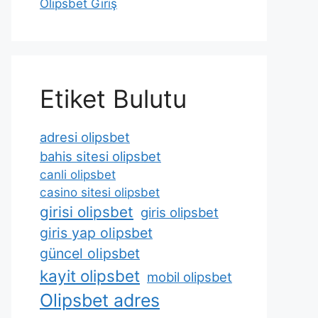
Olipsbet Giriş
Etiket Bulutu
adresi olipsbet
bahis sitesi olipsbet
canli olipsbet
casino sitesi olipsbet
girisi olipsbet
giris olipsbet
giris yap olipsbet
güncel olipsbet
kayit olipsbet
mobil olipsbet
Olipsbet adres