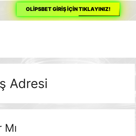
OLİPSBET GİRİŞ İÇİN TIKLAYINIZ!
ş Adresi
r Mı