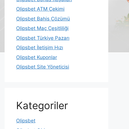
Olipsbet ATM Çekimi
Olipsbet Bahis Çözümü
Olipsbet Maç Çeşitliliği
Olipsbet Türkiye Pazarı
Olipsbet İletişim Hızı
Olipsbet Kuponlar
Olipsbet Site Yöneticisi
Kategoriler
Olipsbet