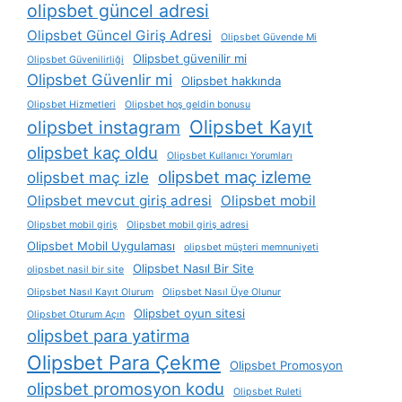
olipsbet güncel adresi
Olipsbet Güncel Giriş Adresi
Olipsbet Güvende Mi
Olipsbet güvenilir mi
Olipsbet Güvenilirliği
Olipsbet Güvenlir mi
Olipsbet hakkında
Olipsbet Hizmetleri
Olipsbet hoş geldin bonusu
Olipsbet Kayıt
olipsbet instagram
olipsbet kaç oldu
Olipsbet Kullanıcı Yorumları
olipsbet maç izleme
olipsbet maç izle
Olipsbet mevcut giriş adresi
Olipsbet mobil
Olipsbet mobil giriş
Olipsbet mobil giriş adresi
Olipsbet Mobil Uygulaması
olipsbet müşteri memnuniyeti
Olipsbet Nasıl Bir Site
olipsbet nasil bir site
Olipsbet Nasıl Kayıt Olurum
Olipsbet Nasıl Üye Olunur
Olipsbet oyun sitesi
Olipsbet Oturum Açın
olipsbet para yatirma
Olipsbet Para Çekme
Olipsbet Promosyon
olipsbet promosyon kodu
Olipsbet Ruleti