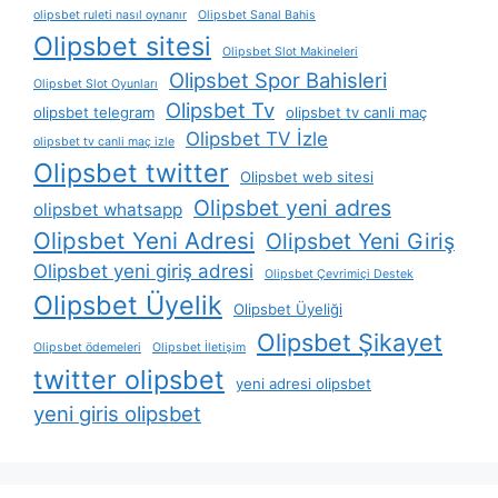
olipsbet ruleti nasıl oynanır
Olipsbet Sanal Bahis
Olipsbet sitesi
Olipsbet Slot Makineleri
Olipsbet Spor Bahisleri
Olipsbet Slot Oyunları
Olipsbet Tv
olipsbet telegram
olipsbet tv canli maç
Olipsbet TV İzle
olipsbet tv canli maç izle
Olipsbet twitter
Olipsbet web sitesi
Olipsbet yeni adres
olipsbet whatsapp
Olipsbet Yeni Adresi
Olipsbet Yeni Giriş
Olipsbet yeni giriş adresi
Olipsbet Çevrimiçi Destek
Olipsbet Üyelik
Olipsbet Üyeliği
Olipsbet Şikayet
Olipsbet ödemeleri
Olipsbet İletişim
twitter olipsbet
yeni adresi olipsbet
yeni giris olipsbet