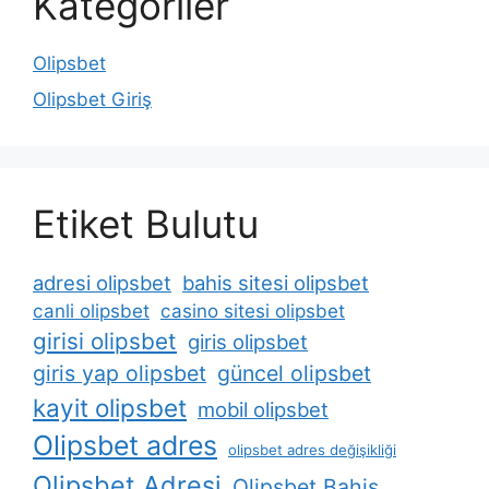
Kategoriler
Olipsbet
Olipsbet Giriş
Etiket Bulutu
adresi olipsbet
bahis sitesi olipsbet
canli olipsbet
casino sitesi olipsbet
girisi olipsbet
giris olipsbet
giris yap olipsbet
güncel olipsbet
kayit olipsbet
mobil olipsbet
Olipsbet adres
olipsbet adres değişikliği
Olipsbet Adresi
Olipsbet Bahis