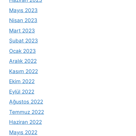
Haziran 2023
Mayıs 2023
Nisan 2023
Mart 2023
Şubat 2023
Ocak 2023
Aralık 2022
Kasım 2022
Ekim 2022
Eylül 2022
Ağustos 2022
Temmuz 2022
Haziran 2022
Mayıs 2022