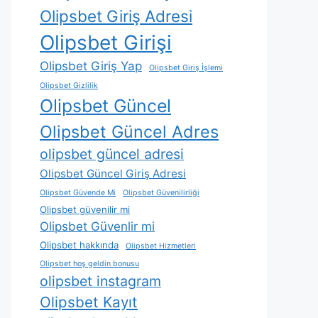
Olipsbet Giriş Adresi
Olipsbet Girişi
Olipsbet Giriş Yap
Olipsbet Giriş İşlemi
Olipsbet Gizlilik
Olipsbet Güncel
Olipsbet Güncel Adres
olipsbet güncel adresi
Olipsbet Güncel Giriş Adresi
Olipsbet Güvende Mi
Olipsbet Güvenilirliği
Olipsbet güvenilir mi
Olipsbet Güvenlir mi
Olipsbet hakkında
Olipsbet Hizmetleri
Olipsbet hoş geldin bonusu
olipsbet instagram
Olipsbet Kayıt