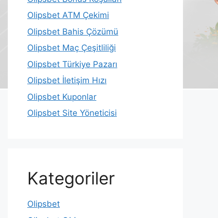
Olipsbet ATM Çekimi
Olipsbet Bahis Çözümü
Olipsbet Maç Çeşitliliği
Olipsbet Türkiye Pazarı
Olipsbet İletişim Hızı
Olipsbet Kuponlar
Olipsbet Site Yöneticisi
Kategoriler
Olipsbet