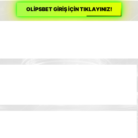
OLİPSBET GİRİŞ İÇİN TIKLAYINIZ!