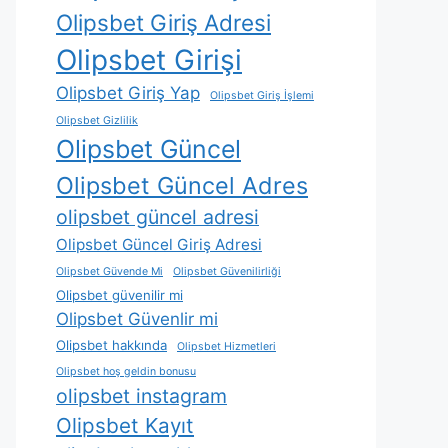
Olipsbet Giriş Adresi
Olipsbet Girişi
Olipsbet Giriş Yap
Olipsbet Giriş İşlemi
Olipsbet Gizlilik
Olipsbet Güncel
Olipsbet Güncel Adres
olipsbet güncel adresi
Olipsbet Güncel Giriş Adresi
Olipsbet Güvende Mi
Olipsbet Güvenilirliği
Olipsbet güvenilir mi
Olipsbet Güvenlir mi
Olipsbet hakkında
Olipsbet Hizmetleri
Olipsbet hoş geldin bonusu
olipsbet instagram
Olipsbet Kayıt