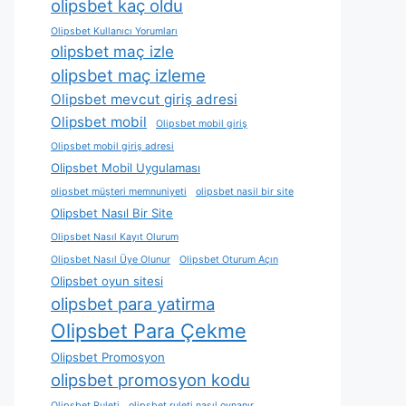
olipsbet kaç oldu
Olipsbet Kullanıcı Yorumları
olipsbet maç izle
olipsbet maç izleme
Olipsbet mevcut giriş adresi
Olipsbet mobil
Olipsbet mobil giriş
Olipsbet mobil giriş adresi
Olipsbet Mobil Uygulaması
olipsbet müşteri memnuniyeti
olipsbet nasil bir site
Olipsbet Nasıl Bir Site
Olipsbet Nasıl Kayıt Olurum
Olipsbet Nasıl Üye Olunur
Olipsbet Oturum Açın
Olipsbet oyun sitesi
olipsbet para yatirma
Olipsbet Para Çekme
Olipsbet Promosyon
olipsbet promosyon kodu
Olipsbet Ruleti
olipsbet ruleti nasıl oynanır