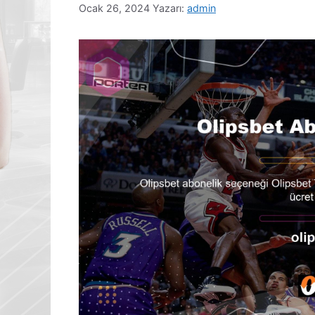
Ocak 26, 2024
Yazarı:
admin