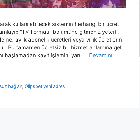
rak kullanılabilecek sistemin herhangi bir ücret
mamlayıp “TV Formatı” bölümüne gitmeniz yeterli.
e, aylık abonelik ücretleri veya yıllık ücretlerin
ktur. Bu tamamen ücretsiz bir hizmet anlamına gelir.
nı başlamadan kayıt işlemini yani …
Devamını
nsuz bağlan
,
Olipsbet yeni adres