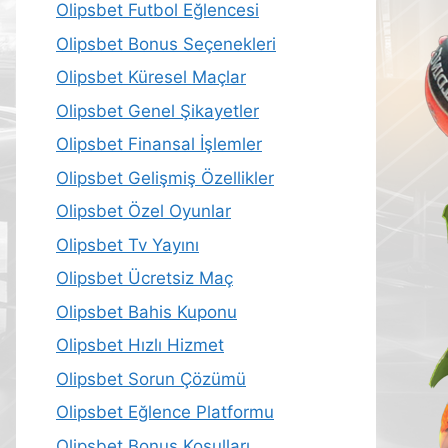
Olipsbet Futbol Eğlencesi
Olipsbet Bonus Seçenekleri
Olipsbet Küresel Maçlar
Olipsbet Genel Şikayetler
Olipsbet Finansal İşlemler
Olipsbet Gelişmiş Özellikler
Olipsbet Özel Oyunlar
Olipsbet Tv Yayını
Olipsbet Ücretsiz Maç
Olipsbet Bahis Kuponu
Olipsbet Hızlı Hizmet
Olipsbet Sorun Çözümü
Olipsbet Eğlence Platformu
Olipsbet Bonus Koşulları