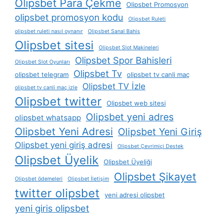
Olipsbet Para Çekme
Olipsbet Promosyon
olipsbet promosyon kodu
Olipsbet Ruleti
olipsbet ruleti nasıl oynanır
Olipsbet Sanal Bahis
Olipsbet sitesi
Olipsbet Slot Makineleri
Olipsbet Spor Bahisleri
Olipsbet Slot Oyunları
Olipsbet Tv
olipsbet telegram
olipsbet tv canli maç
Olipsbet TV İzle
olipsbet tv canli maç izle
Olipsbet twitter
Olipsbet web sitesi
Olipsbet yeni adres
olipsbet whatsapp
Olipsbet Yeni Adresi
Olipsbet Yeni Giriş
Olipsbet yeni giriş adresi
Olipsbet Çevrimiçi Destek
Olipsbet Üyelik
Olipsbet Üyeliği
Olipsbet Şikayet
Olipsbet ödemeleri
Olipsbet İletişim
twitter olipsbet
yeni adresi olipsbet
yeni giris olipsbet