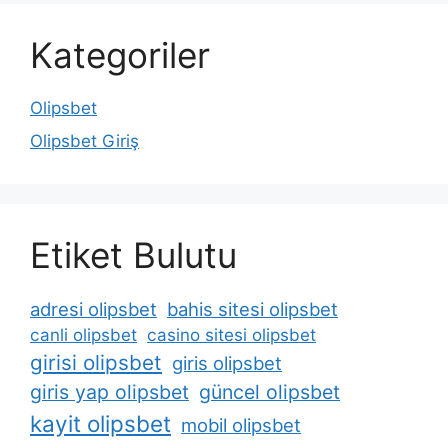
Kategoriler
Olipsbet
Olipsbet Giriş
Etiket Bulutu
adresi olipsbet
bahis sitesi olipsbet
canli olipsbet
casino sitesi olipsbet
girisi olipsbet
giris olipsbet
giris yap olipsbet
güncel olipsbet
kayit olipsbet
mobil olipsbet