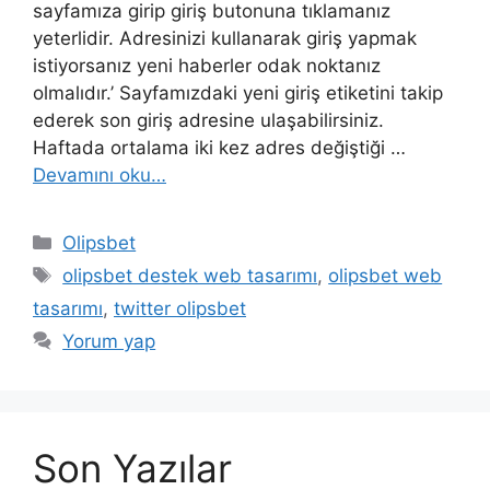
sayfamıza girip giriş butonuna tıklamanız
yeterlidir. Adresinizi kullanarak giriş yapmak
istiyorsanız yeni haberler odak noktanız
olmalıdır.’ Sayfamızdaki yeni giriş etiketini takip
ederek son giriş adresine ulaşabilirsiniz.
Haftada ortalama iki kez adres değiştiği …
Devamını oku…
Kategoriler
Olipsbet
Etiketler
olipsbet destek web tasarımı
,
olipsbet web
tasarımı
,
twitter olipsbet
Yorum yap
Son Yazılar