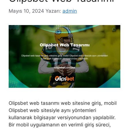
Mayıs 10, 2024
Yazarı:
admin
Olipsbet web tasarımı web sitesine giriş, mobil
Olipsbet web sitesiyle aynı yöntemleri
kullanarak bilgisayar versiyonundan yapılabilir.
Bir mobil uygulamanın en verimli giriş süreci,