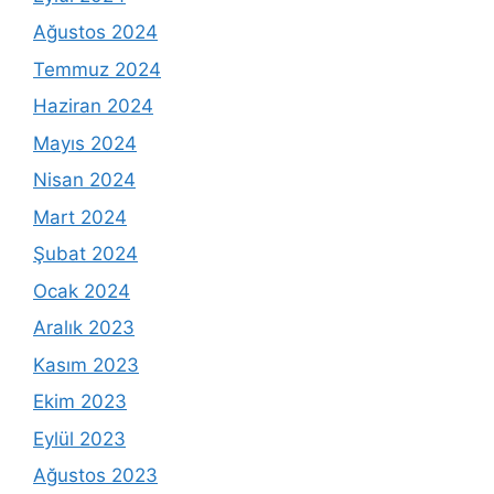
Ağustos 2024
Temmuz 2024
Haziran 2024
Mayıs 2024
Nisan 2024
Mart 2024
Şubat 2024
Ocak 2024
Aralık 2023
Kasım 2023
Ekim 2023
Eylül 2023
Ağustos 2023