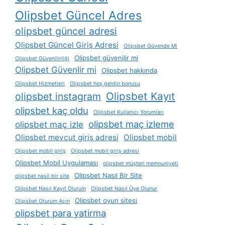
Olipsbet Güncel Adres
olipsbet güncel adresi
Olipsbet Güncel Giriş Adresi
Olipsbet Güvende Mi
Olipsbet güvenilir mi
Olipsbet Güvenilirliği
Olipsbet Güvenlir mi
Olipsbet hakkında
Olipsbet Hizmetleri
Olipsbet hoş geldin bonusu
Olipsbet Kayıt
olipsbet instagram
olipsbet kaç oldu
Olipsbet Kullanıcı Yorumları
olipsbet maç izleme
olipsbet maç izle
Olipsbet mevcut giriş adresi
Olipsbet mobil
Olipsbet mobil giriş
Olipsbet mobil giriş adresi
Olipsbet Mobil Uygulaması
olipsbet müşteri memnuniyeti
Olipsbet Nasıl Bir Site
olipsbet nasil bir site
Olipsbet Nasıl Kayıt Olurum
Olipsbet Nasıl Üye Olunur
Olipsbet oyun sitesi
Olipsbet Oturum Açın
olipsbet para yatirma