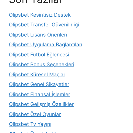
Olipsbet Kesintisiz Destek
Olipsbet Transfer Güvenilirliği
Olipsbet Lisans Önerileri
Olipsbet Uygulama Bağlantıları
Olipsbet Futbol Eğlencesi
Olipsbet Bonus Seçenekleri
Olipsbet Küresel Maçlar
Olipsbet Genel Şikayetler
Olipsbet Finansal İşlemler
Olipsbet Gelişmiş Özellikler
Olipsbet Özel Oyunlar
Olipsbet Tv Yayını