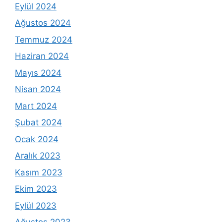
Eylül 2024
Ağustos 2024
Temmuz 2024
Haziran 2024
Mayıs 2024
Nisan 2024
Mart 2024
Şubat 2024
Ocak 2024
Aralık 2023
Kasım 2023
Ekim 2023
Eylül 2023