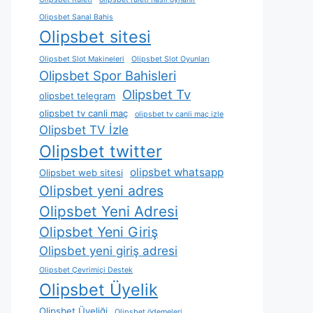
Olipsbet Sanal Bahis
Olipsbet sitesi
Olipsbet Slot Makineleri
Olipsbet Slot Oyunları
Olipsbet Spor Bahisleri
Olipsbet Tv
olipsbet telegram
olipsbet tv canli maç
olipsbet tv canli maç izle
Olipsbet TV İzle
Olipsbet twitter
olipsbet whatsapp
Olipsbet web sitesi
Olipsbet yeni adres
Olipsbet Yeni Adresi
Olipsbet Yeni Giriş
Olipsbet yeni giriş adresi
Olipsbet Çevrimiçi Destek
Olipsbet Üyelik
Olipsbet Üyeliği
Olipsbet ödemeleri