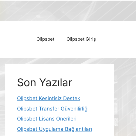
Olipsbet
Olipsbet Giriş
Son Yazılar
Olipsbet Kesintisiz Destek
Olipsbet Transfer Güvenilirliği
Olipsbet Lisans Önerileri
Olipsbet Uygulama Bağlantıları